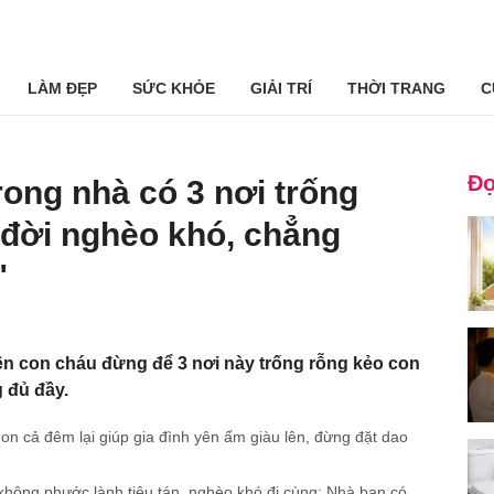
LÀM ĐẸP
SỨC KHỎE
GIẢI TRÍ
THỜI TRANG
C
Đọ
rong nhà có 3 nơi trống
 đời nghèo khó, chẳng
"
n con cháu đừng để 3 nơi này trống rỗng kẻo con
 đủ đầy.
n cả đêm lại giúp gia đình yên ấm giàu lên, đừng đặt dao
không phước lành tiêu tán, nghèo khó đi cùng: Nhà bạn có