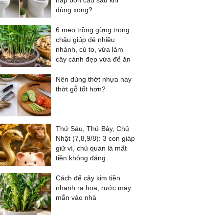
nắp bồn cầu sau khi
dùng xong?
6 mẹo trồng gừng trong
chậu giúp đẻ nhiều
nhánh, củ to, vừa làm
cây cảnh đẹp vừa để ăn
Nên dùng thớt nhựa hay
thớt gỗ tốt hơn?
Thứ Sáu, Thứ Bảy, Chủ
Nhật (7,8,9/8): 3 con giáp
giữ ví, chủ quan là mất
tiền không đáng
Cách để cây kim tiền
nhanh ra hoa, rước may
mắn vào nhà