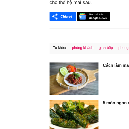
cho thế hệ mai sau.
phòng khách
gian bếp
phong
Từ khóa:
FaceBook
Cách làm mắ
5 món ngon v