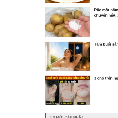
Rắc một nắm 
chuyển màu 
Tắm buổi sán
3 chỗ trên ng
TIN MỚI CẬP NHẬT