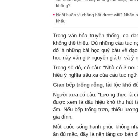
không?
Ngồi buồn vì chẳng bắt được wifi? Nhấn nú
khẩu
Trong văn hóa truyền thống, ca da
không thể thiếu. Dù những câu tục n
đó là những bài học quý báu về đạo
học này vẫn giữ nguyên giá trị và ý 
Trong số đó, có câu: “Nhà có 3 nơi 
hiểu ý nghĩa sâu xa của câu tục ngữ
Gian bếp trống rỗng, tài lộc khó đ
Người xưa có câu: “Lương thực là củ
được xem là dấu hiệu khó thu hút t
ấm. Nếu bếp trống trơn, thiếu lương
gia đình.
Một cuộc sống hạnh phúc không nhất
ăn đủ mặc, đây là nền tảng cơ bản để