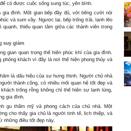
 để có được cuộc sống sung túc, yên bình.
ia đình. Một gian bếp đầy đủ, với tiếng cười nói
húc và sum vầy. Ngược lại, bếp trống trải, lạnh lẽo
ô quạnh, thiếu quan tâm giữa các thành viên trong
g suy giảm
g gian quan trọng thể hiện phúc khí của gia đình.
g phòng khách vì đây là nơi thể hiện phong thủy và
hăm là dấu hiệu của sự hưng thịnh. Người chủ nhà
người thành công, có nhiều mối quan hệ tốt đẹp và
khách trống rỗng không chỉ thể hiện sự lạnh lùng,
g gia đình.
ánh gu thẩm mỹ và phong cách của chủ nhà. Một
g cho thấy gia chủ là người tinh tế, lịch thiệp, và
 những điều tốt đẹp này.