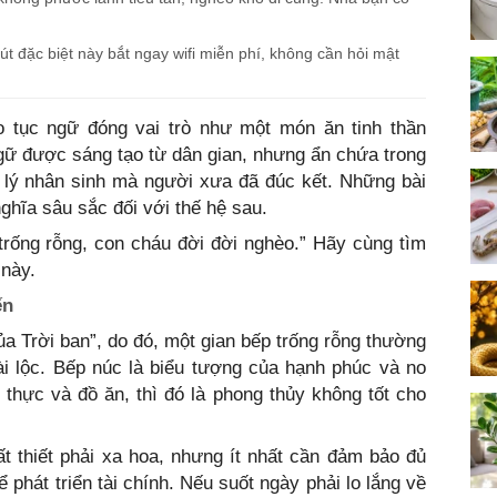
t đặc biệt này bắt ngay wifi miễn phí, không cần hỏi mật
o tục ngữ đóng vai trò như một món ăn tinh thần
gữ được sáng tạo từ dân gian, nhưng ẩn chứa trong
 lý nhân sinh mà người xưa đã đúc kết. Những bài
nghĩa sâu sắc đối với thế hệ sau.
trống rỗng, con cháu đời đời nghèo.” Hãy cùng tìm
 này.
ến
a Trời ban”, do đó, một gian bếp trống rỗng thường
ài lộc. Bếp núc là biểu tượng của hạnh phúc và no
 thực và đồ ăn, thì đó là phong thủy không tốt cho
 thiết phải xa hoa, nhưng ít nhất cần đảm bảo đủ
 phát triển tài chính. Nếu suốt ngày phải lo lắng về