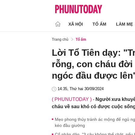
XÃ HỘI
TỔ ẤM
LÀM MẸ
Trang chủ
Tổ ấm
Lời Tổ Tiên dạy: "T
rỗng, con cháu đời
ngóc đầu được lên
14:35, Thứ hai 30/09/2024
( PHUNUTODAY )
-
Người xưa khuyê
cháu về sau khó có được cuộc sống
Mẹo phong thủy tránh ác mộng để ngủ ngo
kéo đầu giường
Cổ nhân dặn, "3 cây không thể chặt, nếu 