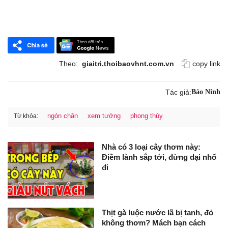
Theo:
giaitri.thoibaovhnt.com.vn
copy link
Tác giả:
Bảo Ninh
ngón chân
xem tướng
phong thủy
Từ khóa:
Nhà có 3 loại cây thơm này:
Điềm lành sắp tới, đừng dại nhổ
đi
Thịt gà luộc nước lã bị tanh, đỏ
không thơm? Mách bạn cách