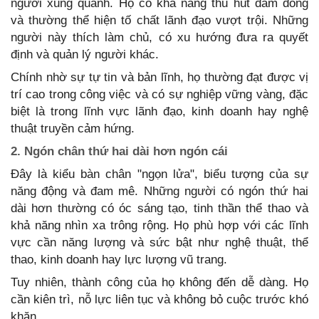
người xung quanh. Họ có khả năng thu hút đám đông
và thường thể hiện tố chất lãnh đạo vượt trội. Những
người này thích làm chủ, có xu hướng đưa ra quyết
định và quản lý người khác.
Chính nhờ sự tự tin và bản lĩnh, họ thường đạt được vị
trí cao trong công việc và có sự nghiệp vững vàng, đặc
biệt là trong lĩnh vực lãnh đạo, kinh doanh hay nghệ
thuật truyền cảm hứng.
2. Ngón chân thứ hai dài hơn ngón cái
Đây là kiểu bàn chân "ngọn lửa", biểu tượng của sự
năng động và đam mê. Những người có ngón thứ hai
dài hơn thường có óc sáng tạo, tinh thần thể thao và
khả năng nhìn xa trông rộng. Họ phù hợp với các lĩnh
vực cần năng lượng và sức bật như nghệ thuật, thể
thao, kinh doanh hay lực lượng vũ trang.
Tuy nhiên, thành công của họ không đến dễ dàng. Họ
cần kiên trì, nỗ lực liên tục và không bỏ cuộc trước khó
khăn.