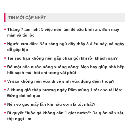
TIN MỚI CẬP NHẬT
Tháng 7 âm lịch: 5 việc nên làm để cầu bình an, đón may
mắn và tài lộc
Người xưa dặn: Nếu sáng ngủ dậy thấy 3 điều này, cả ngày
dễ gặp lộc
Tại sao bạn không nên gấp chăn gối khi rời khách sạn?
Đổ một cốc nước nóng xuống cống: Mẹo hay giúp nhà bếp
hết sạch mùi hôi chỉ trong vài phút
Vì sao không nên vừa đi vệ sinh vừa dùng điện thoại?
3 khung giờ thắp hương ngày Rằm mùng 1 tốt cho tài lộc:
Đừng dại bỏ qua
Nên vo gạo mấy lần khi nấu cơm là tốt nhất?
Bí quyết "luộc gà không cần 1 giọt nước": Da giòn sần sật,
thịt ngọt lịm