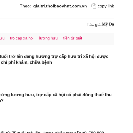
Theo:
giaitri.thoibaovhnt.com.vn
copy link
Tác giả:
Mỹ Dạ
hưu
tro cap xa hoi
lương hưu
tiền tử tuất
tuổi trở lên đang hưởng trợ cấp hưu trí xã hội được
chi phí khám, chữa bệnh
ởng lương hưu, trợ cấp xã hội có phải đóng thuế thu
n?