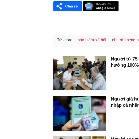
bảo hiểm xã hội
chi trả lương 
Từ khóa:
FaceBook
Người từ 75 
hưởng 100% 
Người già hư
nhập cá nhâ