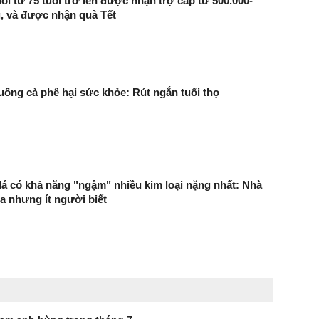
ổi từ 75 tuổi trở lên được nhận trợ cấp từ 500.000-
, và được nhận quà Tết
uống cà phê hại sức khỏe: Rút ngắn tuổi thọ
n lá có khả năng "ngậm" nhiều kim loại nặng nhất: Nhà
 nhưng ít người biết