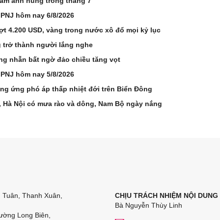
Nam anh hùng trong tháng 7
 PNJ hôm nay 6/8/2026
ợt 4.200 USD, vàng trong nước xô đổ mọi kỷ lục
 trở thành người lắng nghe
ng nhẫn bất ngờ đảo chiều tăng vọt
 PNJ hôm nay 5/8/2026
ơng ứng phó áp thấp nhiệt đới trên Biển Đông
n, Hà Nội có mưa rào và dông, Nam Bộ ngày nắng
n Tuân, Thanh Xuân,
CHỊU TRÁCH NHIỆM NỘI DUNG
Bà Nguyễn Thùy Linh
ường Long Biên,