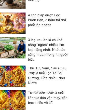
tuổi thọ
4 con giáp được Lộc
Buôn Bán, 2 năm tới đời
phất lên nhanh
3 loại rau ăn lá có khả
năng "ngậm" nhiều kim
loại nặng nhất: Nhà nào
cũng mua nhưng ít người
biết
Thứ Tư, Năm, Sáu (5, 6,
7/8): 3 tuổi Lộc Tổ Soi
Đường, Tiền Nhiều Như
Nước
Từ 6/8 đến 12/8: 3 tuổi
liên tục đón vận may, tiền
bạc nhiều vô kể