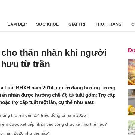
LÀM ĐẸP
SỨC KHỎE
GIẢI TRÍ
THỜI TRANG
C
Đọ
 cho thân nhân khi người
hưu từ trần
ủa Luật BHXH năm 2014, người đang hưởng lương
 thân nhân được hưởng chế độ tử tuất gồm: Trợ cấp
hoặc trợ cấp tuất một lần, cụ thể như sau:
mừng thọ lên đến 2,4 triệu đồng từ năm 2026?
hiệm được xét tiếp nhận vào công chức xã như thế nào?
 từ năm 2026 như thế nào?