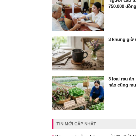
Người cao tu
750.000 đồng
3 khung giờ 
3 loại rau ă
nào cũng mua
TIN MỚI CẬP NHẬT