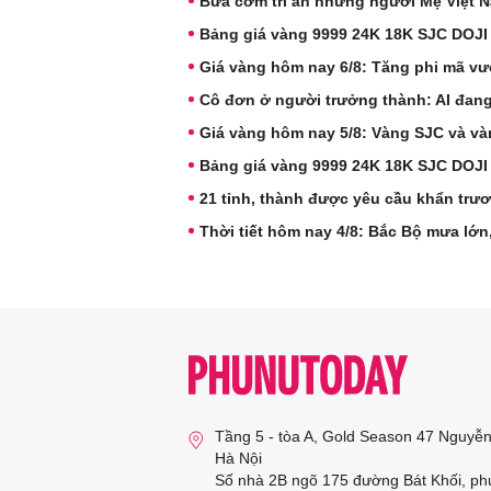
Bữa cơm tri ân những người Mẹ Việt 
Bảng giá vàng 9999 24K 18K SJC DOJI
Giá vàng hôm nay 6/8: Tăng phi mã vư
Cô đơn ở người trưởng thành: AI đang
Giá vàng hôm nay 5/8: Vàng SJC và và
Bảng giá vàng 9999 24K 18K SJC DOJI
21 tỉnh, thành được yêu cầu khẩn trư
Thời tiết hôm nay 4/8: Bắc Bộ mưa lớ
Tầng 5 - tòa A, Gold Season 47 Nguyễ
Hà Nội
Số nhà 2B ngõ 175 đường Bát Khối, ph