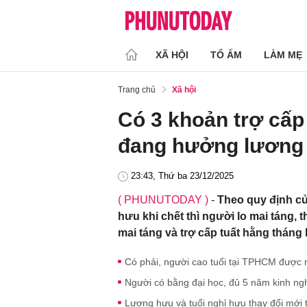
XÃ HỘI
TỔ ẤM
LÀM MẸ
Trang chủ
Xã hội
Có 3 khoản trợ cấp
đang hưởng lương 
23:43, Thứ ba 23/12/2025
( PHUNUTODAY )
-
Theo quy định c
hưu khi chết thì người lo mai táng,
mai táng và trợ cấp tuất hằng tháng 
Có phải, người cao tuổi tại TPHCM được 
Người có bằng đại học, đủ 5 năm kinh ng
Lương hưu và tuổi nghỉ hưu thay đổi mới