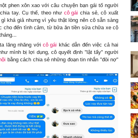
ột phen xôn xao với câu chuyện bạn gái tố người
 chia tay. Cụ thể, theo như
cô gái
chia sẻ, cô xuất
gì khá giả nhưng vì yêu thật lòng nên cô sẵn sàng
ạc cho đến tình cảm, từ bữa ăn tiền sửa chữa xe cộ
tháng...
ta lăng nhăng với
cô gái
khác dẫn đến việc cả hai
hư mình bị lợi dụng, cô quyết định "lật tẩy" người
hội
bằng cách chia sẻ những đoạn tin nhắn "đòi nợ"