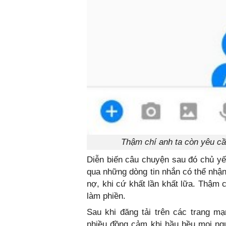
Thậm chí anh ta còn yêu c
Diễn biến câu chuyện sau đó chủ yế
qua những dòng tin nhắn có thể nhận
nợ, khi cứ khất lần khất lữa. Thậm 
làm phiền.
Sau khi đăng tải trên các trang m
nhiều đồng cảm khi hầu hều mọi ng