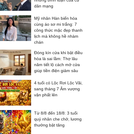
những bình luận của cư
dân mạng
Mỹ nhân Hàn biến hóa
cùng áo sơ mi trắng: 7
công thức mặc đẹp thanh
lịch mà không hề nhàm
chán
Đóng kín cửa khi bật điều
hòa là sai lầm: Thợ lâu
năm tiết lộ cách mở cửa
giúp tiền điện giảm sâu
4 tuổi có Lộc Rơi Lộc Vãi,
sang tháng 7 Âm vượng
vận phất lên
Từ 8/8 đến 18/8: 3 tuổi
quý nhân che chở, lương
thưởng bật tăng