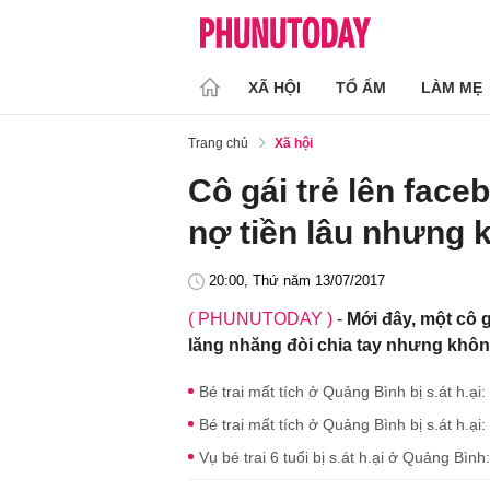
XÃ HỘI
TỔ ẤM
LÀM MẸ
Trang chủ
Xã hội
Cô gái trẻ lên face
nợ tiền lâu nhưng 
20:00, Thứ năm 13/07/2017
( PHUNUTODAY )
-
Mới đây, một cô g
lăng nhăng đòi chia tay nhưng không 
Bé trai mất tích ở Quảng Bình bị s.át h.ại
Bé trai mất tích ở Quảng Bình bị s.át h.ại:
Vụ bé trai 6 tuổi bị s.át h.ại ở Quảng Bì