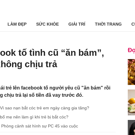
LÀM ĐẸP
SỨC KHỎE
GIẢI TRÍ
THỜI TRANG
C
Đọ
book tố tình cũ “ăn bám”,
không chịu trả
ái trẻ lên facebook tố người yêu cũ "ăn bám" rồi
chịu trả lại số tiền đã vay trước đó.
: Vì sao nạn bắt cóc trẻ em ngày càng gia tăng?
 bố mẹ nên làm gì khi trẻ bị bắt cóc?
nh: Phòng cảnh sát hình sự PC 45 vào cuộc