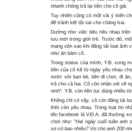
nhanh chóng trả lại tiền cho cô gái.
Tuy nhiên cũng có một vài ý kiến ch
để tránh kết tội sai cho chàng trai.
Dường như việc bêu riếu nhau trên 
lưu mới trong giới trẻ. Trước đó, m
mạng xôn xao khi đăng tải loạt ảnh v
như ăn bám cô.
Trong status của mình, Y.B. xưng m
tiền của cô kể từ ngày yêu nhau cho
nước với bạn bè, tiền đi chơi, đi ăn
trả cho cả hai. Cô còn nhận xét về n
nịnh
". Y.B. còn liên tục dùng nhiều 
Không chỉ có vậy, cô còn đăng tải lo
thời còn yêu nhau. Trong loạt tin n
tên facebook là V.Đ.A. đã thường xu
chơi như: "
Hai ngày cuối tuần anh 
vợ có bao nhiêu? Vợ cho anh 200 nh