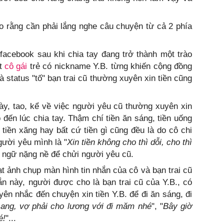
o rằng cần phải lắng nghe câu chuyện từ cả 2 phía
facebook sau khi chia tay đang trở thành một trào
ột
cô gái
trẻ có nickname Y.B. từng khiến cộng đồng
à status "tố" bạn trai cũ thường xuyên xin tiền cũng
ày, tao, kể về việc người yêu cũ thường xuyên xin
 đến lúc chia tay. Thậm chí tiền ăn sáng, tiền uống
, tiền xăng hay bất cứ tiền gì cũng đều là do cô chi
gười yêu mình là "
Xin tiền không cho thì dỗi, cho thì
từ ngữ nặng nề để chửi người yêu cũ.
ạt ảnh chụp màn hình tin nhắn của cô và bạn trai cũ
hắn này, người được cho là bạn trai cũ của Y.B., có
yên nhắc đến chuyện xin tiền Y.B. để đi ăn sáng, đi
sang, vợ phải cho lương với đi măm nhé
", "
Bây giờ
é!
"...