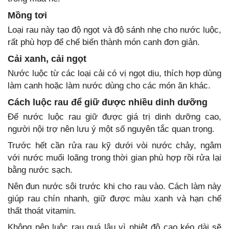
Mồng tơi
Loại rau này tạo độ ngọt và độ sánh nhẹ cho nước luộc,
rất phù hợp để chế biến thành món canh đơn giản.
Cải xanh, cải ngọt
Nước luộc từ các loại cải có vị ngọt dịu, thích hợp dùng
làm canh hoặc làm nước dùng cho các món ăn khác.
Cách luộc rau để giữ được nhiều dinh dưỡng
Để nước luộc rau giữ được giá trị dinh dưỡng cao,
người nội trợ nên lưu ý một số nguyên tắc quan trọng.
Trước hết cần rửa rau kỹ dưới vòi nước chảy, ngâm
với nước muối loãng trong thời gian phù hợp rồi rửa lại
bằng nước sạch.
Nên đun nước sôi trước khi cho rau vào. Cách làm này
giúp rau chín nhanh, giữ được màu xanh và hạn chế
thất thoát vitamin.
Không nên luộc rau quá lâu vì nhiệt độ cao kéo dài sẽ