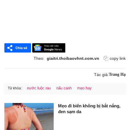
Theo:
giaitri.thoibaovhnt.com.vn
copy link
Tác giả:
Trang Hạ
nước luộc rau
nấu canh
mẹo hay
Từ khóa:
Mẹo đi biển không bị bắt nắng,
đen sạm da