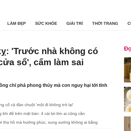
LÀM ĐẸP
SỨC KHỎE
GIẢI TRÍ
THỜI TRANG
C
Đọ
kỵ: 'Trước nhà không có
cửa sổ', cấm làm sai
hông chỉ phá phong thủy mà con nguy hại tới tính
tống cổ cả đàn chuột 'một đi không trở lại'
ng khi để trên mặt bàn: 4 cái lợi lớn ai cũng cần
đời tha hồ mà hưởng phúc, sung sướng không ai bằng