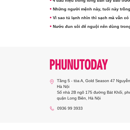
4 dấu hiệu trong lòng bàn tay báo tr
Những người mệnh này, tuổi này trồng
Vì sao tủ lạnh nhìn thì sạch mà vẫn có
Nước đun sôi để nguội nên dùng trong
Tầng 5 - tòa A, Gold Season 47 Nguyễ
Hà Nội
Số nhà 2B ngõ 175 đường Bát Khối, ph
quận Long Biên, Hà Nội
0936 99 3933