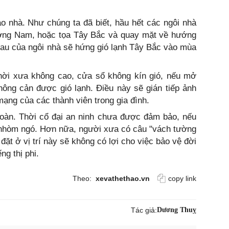
o nhà. Như chúng ta đã biết, hầu hết các ngôi nhà
ớng Nam, hoặc tọa Tây Bắc và quay mặt về hướng
au của ngôi nhà sẽ hứng gió lạnh Tây Bắc vào mùa
ời xưa không cao, cửa sổ không kín gió, nếu mở
ông cản được gió lạnh. Điều này sẽ gián tiếp ảnh
ạng của các thành viên trong gia đình.
toàn. Thời cổ đại an ninh chưa được đảm bảo, nếu
 nhòm ngó. Hơn nữa, người xưa có câu "vách tường
 đặt ở vị trí này sẽ không có lợi cho việc bảo vệ đời
ng thị phi.
Theo:
xevathethao.vn
copy link
Tác giả:
Dương Thuỵ