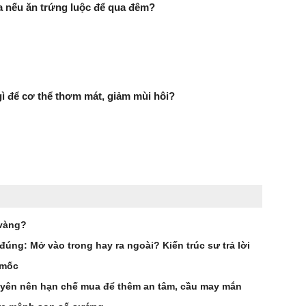
ra nếu ăn trứng luộc để qua đêm?
 để cơ thể thơm mát, giảm mùi hôi?
 vàng?
úng: Mở vào trong hay ra ngoài? Kiến trúc sư trả lời
 mốc
uyên nên hạn chế mua để thêm an tâm, cầu may mắn