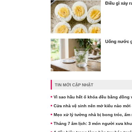
Điều gì xảy 
Uống nước gì
TIN MỚI CẬP NHẬT
Vì sao hầu hết ổ khóa đều bằng đồng
Cửa nhà vệ sinh nên mở kiểu nào mới đ
Mẹo xử lý tường nhà bị bong tróc, ẩm
Tháng 7 âm lịch: 3 món người xưa kh