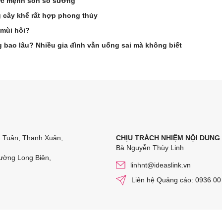
ước mệnh son số sướng
 cây khế rất hợp phong thủy
 mùi hôi?
 bao lâu? Nhiều gia đình vẫn uống sai mà không biết
n Tuân, Thanh Xuân,
CHỊU TRÁCH NHIỆM NỘI DUNG
Bà Nguyễn Thùy Linh
ường Long Biên,
linhnt@ideaslink.vn
Liên hệ Quảng cáo: 0936 00