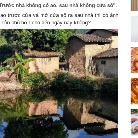
"Trước nhà không có ao, sau nhà không cửa sổ".
 ao trước cửa và mở cửa sổ ra sau nhà thì có ảnh
ó còn phù hợp cho đến ngày nay không?