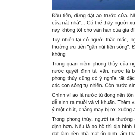
Đầu tiên, đừng đặt ao trước cửa. N
cửa nát nhà"... Có thể thấy người x
này không tốt cho vận hạn của gia đì
Tuy nhiên lại có người thắc mắc, n
thường ưu tiên "gần núi liền sông".
không
Trong quan niệm phong thủy của ngư
nước quyết định tài vận, nước là 
phong thủy cũng có ý nghĩa rất đặc
các con sông tự nhiên. Còn nước sin
Chính vì ao là nước tù đọng nên tồn
dễ sinh ra muỗi và vi khuẩn. Thêm v
ý một chút, chẳng may bị rơi xuống a
Trong phong thủy, người ta thường 
định hơn. Nếu là ao hồ thì địa hìn
đất làm nền nhà mất ổn định, ẩm thấ