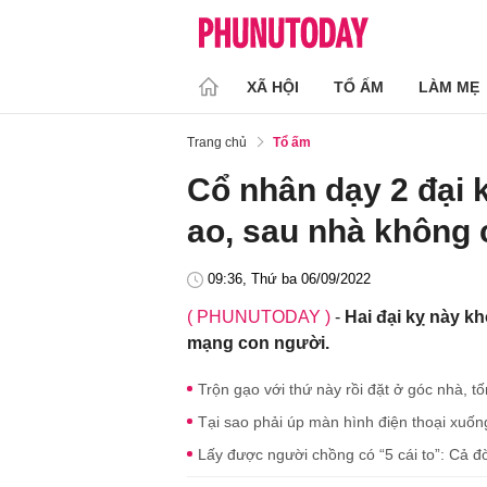
XÃ HỘI
TỔ ẤM
LÀM MẸ
Trang chủ
Tổ ấm
Cổ nhân dạy 2 đại 
ao, sau nhà không 
09:36, Thứ ba 06/09/2022
( PHUNUTODAY )
-
Hai đại kỵ này k
mạng con người.
Trộn gạo với thứ này rồi đặt ở góc nhà, 
Tại sao phải úp màn hình điện thoại xuố
Lấy được người chồng có “5 cái to”: Cả 