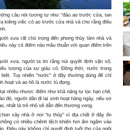
hững câu nói tương tự như "đào ao trước cửa, tan
ưa kiêng việc có ao trước cửa nhà và cho rằng điều
nh.
gười xưa rất chú trọng đến phong thủy làm nhà và
 Điều này có điểm nào mâu thuẫn với quan điểm trên
ời xưa, người ta tin rằng núi quyết định vận số,
biểu tượng của sự giàu có. Đồng thời, nước trong
 biệt. Tuy nhiên "nước" ở đây thường dùng để chỉ
h hoạt và ao hồ là nước tù đọng.
 tại nhiều nhược điểm như khả năng tự lọc hạn chế,
ào đó, người dân đi lại sinh hoạt hàng ngày, nếu sơ
o, nhất là trẻ nhỏ sẽ dẫn đến thương vong.
chọn xây nhà ở nơi "tụ thủy" vì địa chất ở đây ổn
h không có nhiều chênh lệch khiến hơi ẩm ngấm vào
p. Điều này không chỉ quyết định tuổi thọ của ngôi