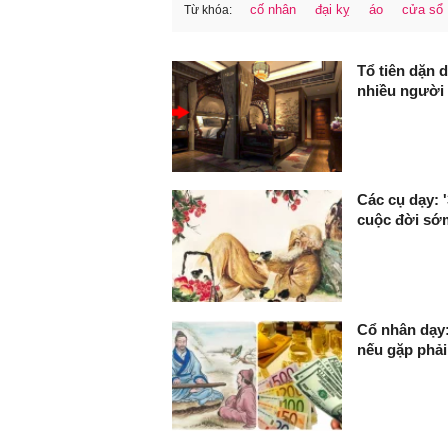
cố nhân
đại kỵ
áo
cửa sổ
Từ khóa:
FaceBook
Tổ tiên dặn 
nhiều người
Các cụ dạy: 
cuộc đời sớm
Cổ nhân dạy:
nếu gặp phải