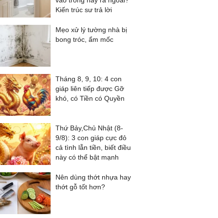
vào trong hay ra ngoài?
Kiến trúc sư trả lời
Mẹo xử lý tường nhà bị
bong tróc, ẩm mốc
Tháng 8, 9, 10: 4 con
giáp liên tiếp được Gỡ
khó, có Tiền có Quyền
Thứ Bảy,Chủ Nhật (8-
9/8): 3 con giáp cực đỏ
cả tình lẫn tiền, biết điều
này có thể bật mạnh
Nên dùng thớt nhựa hay
thớt gỗ tốt hơn?