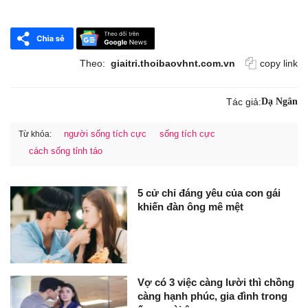
Theo:
giaitri.thoibaovhnt.com.vn
copy link
Tác giả:
Dạ Ngân
người sống tích cực
sống tích cực
Từ khóa:
cách sống tỉnh táo
5 cử chỉ đáng yêu của con gái
khiến đàn ông mê mệt
Vợ có 3 việc càng lười thì chồng
càng hạnh phúc, gia đình trong