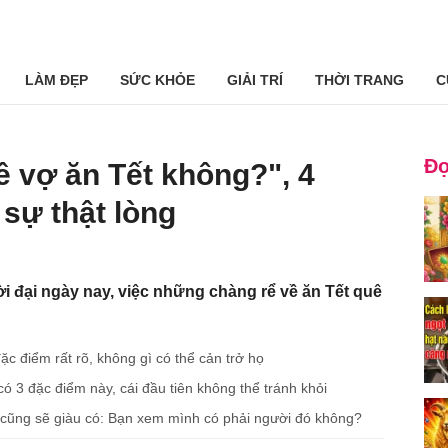
LÀM ĐẸP
SỨC KHỎE
GIẢI TRÍ
THỜI TRANG
C
Đọ
ê vợ ăn Tết không?", 4
sự thật lòng
ời đại ngày nay, việc những chàng rể về ăn Tết quê
c điểm rất rõ, không gì có thể cản trở họ
ó 3 đặc điểm này, cái đầu tiên không thể tránh khỏi
 cũng sẽ giàu có: Bạn xem mình có phải người đó không?