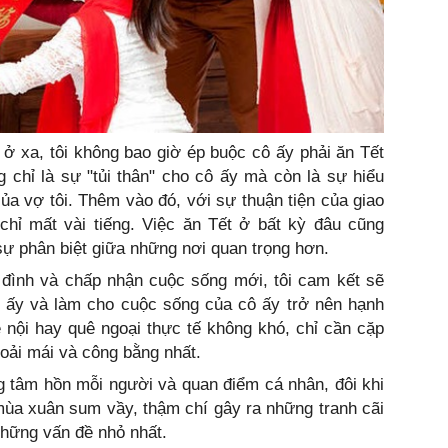
 ở xa, tôi không bao giờ ép buộc cô ấy phải ăn Tết
 chỉ là sự "tủi thân" cho cô ấy mà còn là sự hiểu
 của vợ tôi. Thêm vào đó, với sự thuận tiện của giao
chỉ mất vài tiếng. Việc ăn Tết ở bất kỳ đâu cũng
sự phân biệt giữa những nơi quan trọng hơn.
a đình và chấp nhận cuộc sống mới, tôi cam kết sẽ
 ấy và làm cho cuộc sống của cô ấy trở nên hạnh
 nội hay quê ngoại thực tế không khó, chỉ cần cặp
oải mái và công bằng nhất.
g tâm hồn mỗi người và quan điểm cá nhân, đôi khi
mùa xuân sum vầy, thậm chí gây ra những tranh cãi
những vấn đề nhỏ nhất.