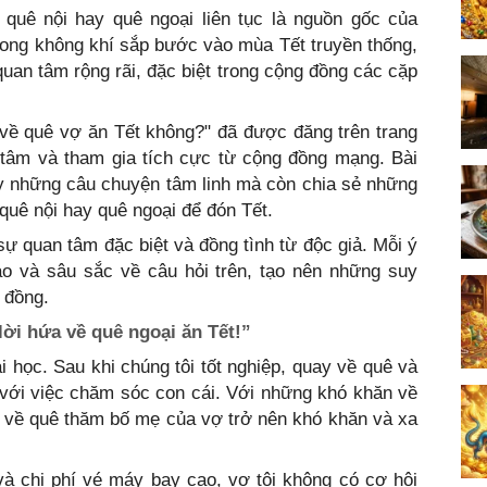
quê nội hay quê ngoại liên tục là nguồn gốc của
 Trong không khí sắp bước vào mùa Tết truyền thống,
quan tâm rộng rãi, đặc biệt trong cộng đồng các cặp
 về quê vợ ăn Tết không?" đã được đăng trên trang
 tâm và tham gia tích cực từ cộng đồng mạng. Bài
bày những câu chuyện tâm linh mà còn chia sẻ những
quê nội hay quê ngoại để đón Tết.
sự quan tâm đặc biệt và đồng tình từ độc giả. Mỗi ý
o và sâu sắc về câu hỏi trên, tạo nên những suy
 đồng.
ời hứa về quê ngoại ăn Tết!”
ại học. Sau khi chúng tôi tốt nghiệp, quay về quê và
 với việc chăm sóc con cái. Với những khó khăn về
ệc về quê thăm bố mẹ của vợ trở nên khó khăn và xa
và chi phí vé máy bay cao, vợ tôi không có cơ hội