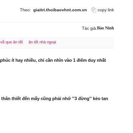
Theo:
giaitri.thoibaovhnt.com.vn
copy link
Tác giả:
Bảo Ninh
về que ăn tết
ăn tết nhà ngoại
phúc ít hay nhiều, chỉ cần nhìn vào 1 điểm duy nhất
 thân thiết đến mấy cũng phải nhớ ''3 đừng'' kẻo tan