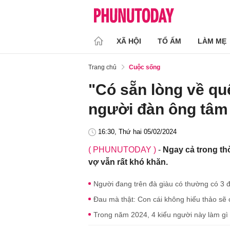
XÃ HỘI
TỔ ẤM
LÀM MẸ
Trang chủ
Cuộc sống
"Có sẵn lòng về qu
người đàn ông tâm 
16:30, Thứ hai 05/02/2024
( PHUNUTODAY )
-
Ngay cả trong th
vợ vẫn rất khó khăn.
Người đang trên đà giàu có thường có 3 đặ
Đau mà thật: Con cái không hiếu thảo sẽ c
Trong năm 2024, 4 kiểu người này làm gì