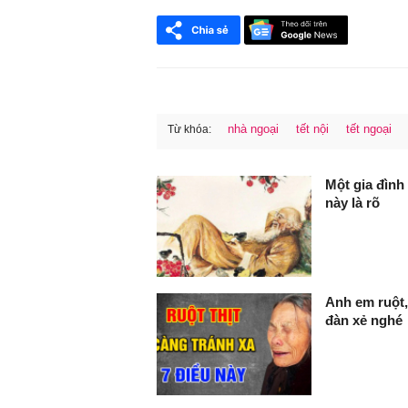
nhà ngoại
tết nội
tết ngoại
Từ khóa:
FaceBook
Một gia đình 
này là rõ
Anh em ruột,
đàn xẻ nghé