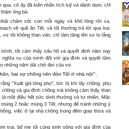
qua, cô ấy đã kiên nhẫn tích luỹ và dành dụm, chỉ
 thăm ông bà.
 phải chăm sóc con mỗi ngày và khó lòng rời xa.
oạch về quê ăn Tết, và tôi thường trả lời qua loa:
 vợ tôi không than vãn, chỉ làm tăng lên sự lo lắng
 mình, tôi cảm thấy xấu hổ và quyết định năm nay
 nghĩa vụ của mình đối với gia đình và quyết tâm
cho những năm dài chờ đợi của vợ.
 hôn, hai vợ chồng nên đón Tết ở nhà nội”.
ng "Xuất giá tòng phu", tức là khi lấy chồng, phụ
ề chồng và gia đình chồng mà không cảm thấy than
 là một điều hết sức bình thường và tự nhiên. Mặc
y mùng 2 hoặc mùng 3 Tết, nhưng để tránh những ý
hồng, việc ở lại nhà chồng trong đêm giao thừa và
em trai, bố mẹ tôi cùng sinh sống với gia đình của