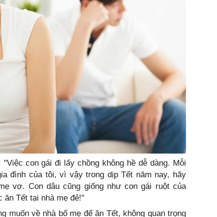
 "Việc con gái đi lấy chồng không hề dễ dàng. Mỗi
a đình của tôi, vì vậy trong dịp Tết năm nay, hãy
mẹ vợ. Con dâu cũng giống như con gái ruột của
 ăn Tết tại nhà mẹ đẻ!"
ong muốn về nhà bố mẹ để ăn Tết, không quan trọng