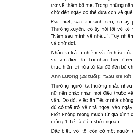
trở về thăm bố mẹ. Trong những năm 
chờ đến ngày có thể đưa con về quê
Đặc biệt, sau khi sinh con, cô ấy
Thường xuyên, cô ấy hỏi tôi về kế h
"Năm sau mình về nhé...". Tuy nhiên,
và chờ đợi.
Nhận ra trách nhiệm và lời hứa của
sẽ làm điều đó. Tôi nhận thức được
thực hiện lời hứa từ lâu để đền bù 
Anh Lương (28 tuổi): “Sau khi kết
Thường người ta thường nhắc nhau rằ
nữ nên chấp nhận mọi điều thuộc v
vãn. Do đó, việc ăn Tết ở nhà chồng
dù có thể trở về nhà ngoại vào ngà
kiến không mong muốn từ gia đình c
mùng 1 Tết là điều khôn ngoan.
Đặc biệt, với tôi còn có một người 