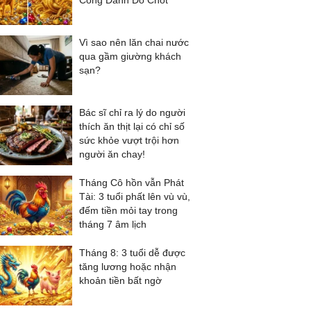
Công Danh Đỏ Chót
Vì sao nên lăn chai nước
qua gầm giường khách
sạn?
Bác sĩ chỉ ra lý do người
thích ăn thịt lại có chỉ số
sức khỏe vượt trội hơn
người ăn chay!
Tháng Cô hồn vẫn Phát
Tài: 3 tuổi phất lên vù vù,
đếm tiền mỏi tay trong
tháng 7 âm lịch
Tháng 8: 3 tuổi dễ được
tăng lương hoặc nhận
khoản tiền bất ngờ