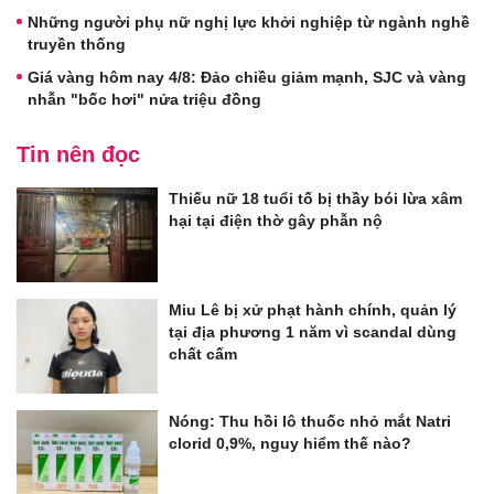
Những người phụ nữ nghị lực khởi nghiệp từ ngành nghề
truyền thống
Giá vàng hôm nay 4/8: Đảo chiều giảm mạnh, SJC và vàng
nhẫn "bốc hơi" nửa triệu đồng
Tin nên đọc
Thiếu nữ 18 tuổi tố bị thầy bói lừa xâm
hại tại điện thờ gây phẫn nộ
Miu Lê bị xử phạt hành chính, quản lý
tại địa phương 1 năm vì scandal dùng
chất cấm
Nóng: Thu hồi lô thuốc nhỏ mắt Natri
clorid 0,9%, nguy hiểm thế nào?