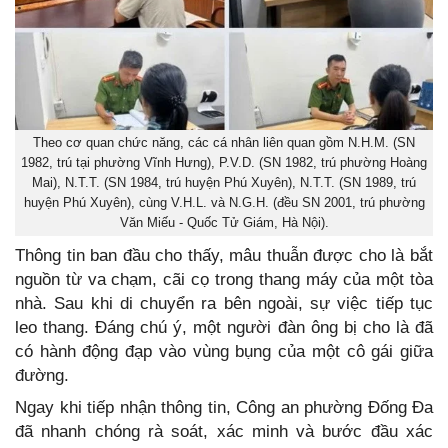
Theo cơ quan chức năng, các cá nhân liên quan gồm N.H.M. (SN
1982, trú tại phường Vĩnh Hưng), P.V.D. (SN 1982, trú phường Hoàng
Mai), N.T.T. (SN 1984, trú huyện Phú Xuyên), N.T.T. (SN 1989, trú
huyện Phú Xuyên), cùng V.H.L. và N.G.H. (đều SN 2001, trú phường
Văn Miếu - Quốc Tử Giám, Hà Nội).
Thông tin ban đầu cho thấy, mâu thuẫn được cho là bắt
nguồn từ va chạm, cãi cọ trong thang máy của một tòa
nhà. Sau khi di chuyển ra bên ngoài, sự việc tiếp tục
leo thang. Đáng chú ý, một người đàn ông bị cho là đã
có hành động đạp vào vùng bụng của một cô gái giữa
đường.
Ngay khi tiếp nhận thông tin, Công an phường Đống Đa
đã nhanh chóng rà soát, xác minh và bước đầu xác