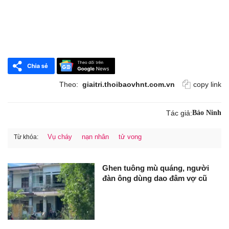
Theo:
giaitri.thoibaovhnt.com.vn
copy link
Tác giả:
Bảo Ninh
Vụ cháy
nạn nhân
tử vong
Từ khóa:
Ghen tuông mù quáng, người
đàn ông dùng dao đâm vợ cũ