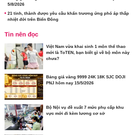
5/8/2026
21 tỉnh, thành được yêu cầu khẩn trương ứng phó áp thấp
nhiệt đới trên Biển Đông
Tin nên đọc
Việt Nam vừa khai sinh 1 môn thể thao
mới là ToTEN, bạn biết gì về bộ môn này
chưa?
Bảng giá vàng 9999 24K 18K SJC DOJI
PNJ hôm nay 15/5/2026
Bộ Nội vụ đề xuất 7 mức phụ cấp khu
vực mới đi kèm lương cơ sở