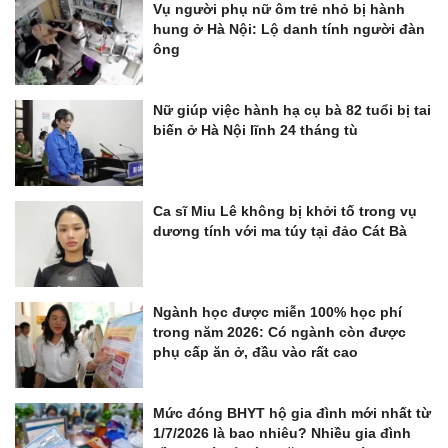
Vụ người phụ nữ ôm trẻ nhỏ bị hành
hung ở Hà Nội: Lộ danh tính người đàn
ông
Nữ giúp việc hành hạ cụ bà 82 tuổi bị tai
biến ở Hà Nội lĩnh 24 tháng tù
Ca sĩ Miu Lê không bị khởi tố trong vụ
dương tính với ma túy tại đảo Cát Bà
Ngành học được miễn 100% học phí
trong năm 2026: Có ngành còn được
phụ cấp ăn ở, đầu vào rất cao
Mức đóng BHYT hộ gia đình mới nhất từ
1/7/2026 là bao nhiêu? Nhiều gia đình