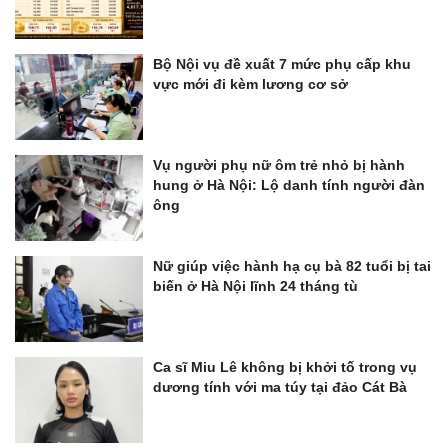
Bộ Nội vụ đề xuất 7 mức phụ cấp khu
vực mới đi kèm lương cơ sở
Vụ người phụ nữ ôm trẻ nhỏ bị hành
hung ở Hà Nội: Lộ danh tính người đàn
ông
Nữ giúp việc hành hạ cụ bà 82 tuổi bị tai
biến ở Hà Nội lĩnh 24 tháng tù
Ca sĩ Miu Lê không bị khởi tố trong vụ
dương tính với ma túy tại đảo Cát Bà