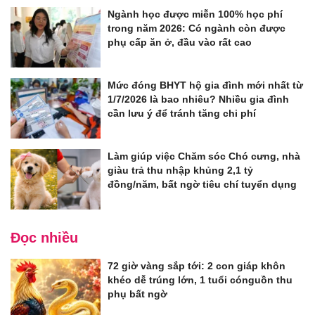
Ngành học được miễn 100% học phí
trong năm 2026: Có ngành còn được
phụ cấp ăn ở, đầu vào rất cao
Mức đóng BHYT hộ gia đình mới nhất từ
1/7/2026 là bao nhiêu? Nhiều gia đình
cần lưu ý để tránh tăng chi phí
Làm giúp việc Chăm sóc Chó cưng, nhà
giàu trả thu nhập khủng 2,1 tỷ
đồng/năm, bất ngờ tiêu chí tuyển dụng
Đọc nhiều
72 giờ vàng sắp tới: 2 con giáp khôn
khéo dễ trúng lớn, 1 tuổi cónguồn thu
phụ bất ngờ