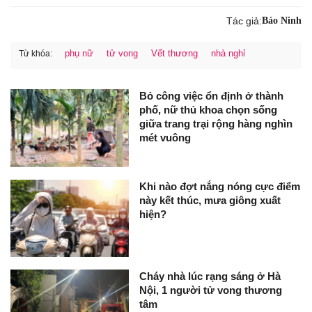
Tác giả:
Bảo Ninh
phụ nữ
tử vong
Vết thương
nhà nghỉ
Từ khóa:
Bỏ công việc ổn định ở thành
phố, nữ thủ khoa chọn sống
giữa trang trại rộng hàng nghìn
mét vuông
Khi nào đợt nắng nóng cực điểm
này kết thúc, mưa giông xuất
hiện?
Cháy nhà lúc rạng sáng ở Hà
Nội, 1 người tử vong thương
tâm