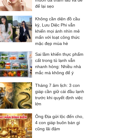
muốn da thâm lâu và dễ
để lại sẹo
Không cần diện đồ cầu
kỳ, Lưu Diệc Phi vẫn
khiến mọi ánh nhìn mê
mẩn với loạt công thức
mặc đẹp mùa hè
Sai lầm khiến thực phẩm
cất trong tủ lạnh vẫn
nhanh hỏng: Nhiều nhà
mắc mà không để ý
Tháng 7 âm lịch: 3 con
giáp cần giữ cái đầu lạnh
trước khi quyết định việc
lớn
Ông Địa gửi lộc đến cho,
4 con giáp buôn bán gì
cũng lãi đậm