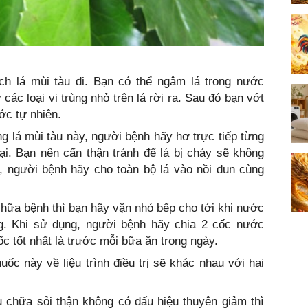
ch lá mùi tàu đi. Bạn có thể ngâm lá trong nước
các loại vi trùng nhỏ trên lá rời ra. Sau đó bạn vớt
ớc tự nhiên.
ng lá mùi tàu này, người bệnh hãy hơ trực tiếp từng
ại. Bạn nên cẩn thận tránh để lá bị cháy sẽ không
, người bệnh hãy cho toàn bộ lá vào nồi đun cùng
hữa bệnh thì bạn hãy vặn nhỏ bếp cho tới khi nước
g. Khi sử dụng, người bệnh hãy chia 2 cốc nước
ốc tốt nhất là trước mỗi bữa ăn trong ngày.
uốc này về liệu trình điều trị sẽ khác nhau với hai
u chữa sỏi thận không có dấu hiệu thuyên giảm thì