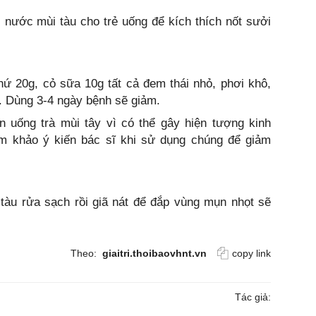
 nước mùi tàu cho trẻ uống để kích thích nốt sưởi
hứ 20g, cỏ sữa 10g tất cả đem thái nhỏ, phơi khô,
. Dùng 3-4 ngày bệnh sẽ giảm.
 uống trà mùi tây vì có thể gây hiện tượng kinh
am khảo ý kiến bác sĩ khi sử dụng chúng để giảm
 tàu rửa sạch rồi giã nát để đắp vùng mụn nhọt sẽ
Theo:
giaitri.thoibaovhnt.vn
copy link
Tác giả: