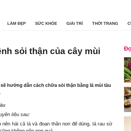
LÀM ĐẸP
SỨC KHỎE
GIẢI TRÍ
THỜI TRANG
C
Đọ
nh sỏi thận của cây mùi
y sẽ hướng dẫn cách chữa sỏi thận bằng lá mùi tàu
.
tàu
uyên liệu sau:
n nên hái cả lá và đoạn thân non để dùng, lá rau sử
cũng không nên non quá.