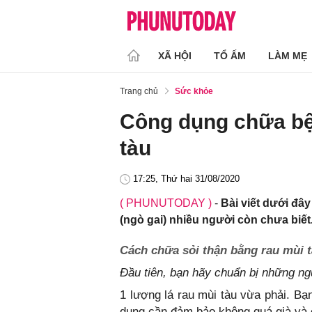
XÃ HỘI
TỔ ẤM
LÀM MẸ
Trang chủ
Sức khỏe
Công dụng chữa bệ
tàu
17:25, Thứ hai 31/08/2020
( PHUNUTODAY )
-
Bài viết dưới đâ
(ngò gai) nhiều người còn chưa biết
Cách chữa sỏi thận bằng rau mùi 
Đầu tiên, bạn hãy chuẩn bị những ng
1 lượng lá rau mùi tàu vừa phải. Bạ
dụng cần đảm bảo không quá già và 