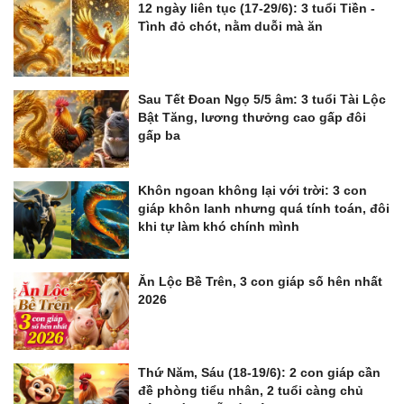
12 ngày liên tục (17-29/6): 3 tuổi Tiền -
Tình đỏ chót, nằm duỗi mà ăn
Sau Tết Đoan Ngọ 5/5 âm: 3 tuổi Tài Lộc
Bật Tăng, lương thưởng cao gấp đôi
gấp ba
Khôn ngoan không lại với trời: 3 con
giáp khôn lanh nhưng quá tính toán, đôi
khi tự làm khó chính mình
Ăn Lộc Bề Trên, 3 con giáp số hên nhất
2026
Thứ Năm, Sáu (18-19/6): 2 con giáp cần
đề phòng tiểu nhân, 2 tuổi càng chủ