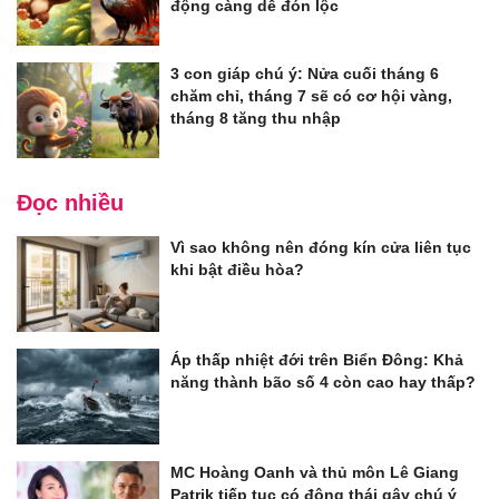
động càng dễ đón lộc
3 con giáp chú ý: Nửa cuối tháng 6
chăm chỉ, tháng 7 sẽ có cơ hội vàng,
tháng 8 tăng thu nhập
Đọc nhiều
Vì sao không nên đóng kín cửa liên tục
khi bật điều hòa?
Áp thấp nhiệt đới trên Biển Đông: Khả
năng thành bão số 4 còn cao hay thấp?
MC Hoàng Oanh và thủ môn Lê Giang
Patrik tiếp tục có động thái gây chú ý