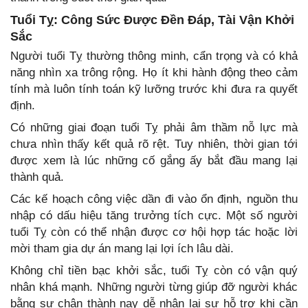
Tuổi Tỵ: Công Sức Được Đền Đáp, Tài Vận Khởi
Sắc
Người tuổi Tỵ thường thông minh, cẩn trọng và có khả
năng nhìn xa trông rộng. Họ ít khi hành động theo cảm
tính mà luôn tính toán kỹ lưỡng trước khi đưa ra quyết
định.
Có những giai đoạn tuổi Tỵ phải âm thầm nỗ lực mà
chưa nhìn thấy kết quả rõ rệt. Tuy nhiên, thời gian tới
được xem là lúc những cố gắng ấy bắt đầu mang lại
thành quả.
Các kế hoạch công việc dần đi vào ổn định, nguồn thu
nhập có dấu hiệu tăng trưởng tích cực. Một số người
tuổi Tỵ còn có thể nhận được cơ hội hợp tác hoặc lời
mời tham gia dự án mang lại lợi ích lâu dài.
Không chỉ tiền bạc khởi sắc, tuổi Tỵ còn có vận quý
nhân khá mạnh. Những người từng giúp đỡ người khác
bằng sự chân thành nay dễ nhận lại sự hỗ trợ khi cần