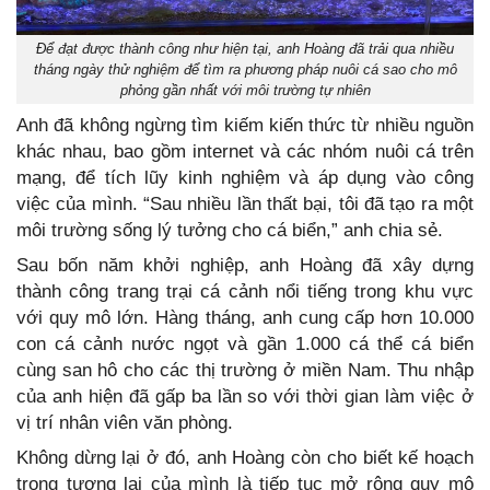
Để đạt được thành công như hiện tại, anh Hoàng đã trải qua nhiều
tháng ngày thử nghiệm để tìm ra phương pháp nuôi cá sao cho mô
phỏng gần nhất với môi trường tự nhiên
Anh đã không ngừng tìm kiếm kiến thức từ nhiều nguồn
khác nhau, bao gồm internet và các nhóm nuôi cá trên
mạng, để tích lũy kinh nghiệm và áp dụng vào công
việc của mình. “Sau nhiều lần thất bại, tôi đã tạo ra một
môi trường sống lý tưởng cho cá biển,” anh chia sẻ.
Sau bốn năm khởi nghiệp, anh Hoàng đã xây dựng
thành công trang trại cá cảnh nổi tiếng trong khu vực
với quy mô lớn. Hàng tháng, anh cung cấp hơn 10.000
con cá cảnh nước ngọt và gần 1.000 cá thể cá biển
cùng san hô cho các thị trường ở miền Nam. Thu nhập
của anh hiện đã gấp ba lần so với thời gian làm việc ở
vị trí nhân viên văn phòng.
Không dừng lại ở đó, anh Hoàng còn cho biết kế hoạch
trong tương lai của mình là tiếp tục mở rộng quy mô