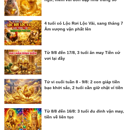
4 tuổi có Lộc Rơi Lộc Vãi, sang tháng 7
Âm vượng vận phất lên
Từ 9/8 đến 17/8, 3 tuổi ăn may Tiền cứ
vơi lại đầy
Tử vi cuối tuần 8 - 9/8: 2 con giáp tiền
bạc khởi sắc, 2 tuổi cần giữ chặt ví tiền
Từ 8/8 đến 16/8: 3 tuổi đu đỉnh vận may,
tiền về liên tục