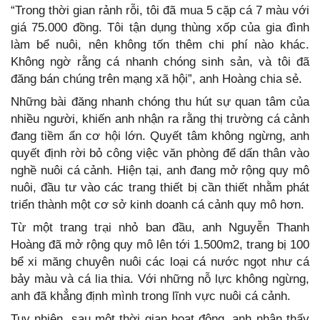
“Trong thời gian rảnh rỗi, tôi đã mua 5 cặp cá 7 màu với
giá 75.000 đồng. Tôi tận dụng thùng xốp của gia đình
làm bể nuôi, nên không tốn thêm chi phí nào khác.
Không ngờ rằng cá nhanh chóng sinh sản, và tôi đã
đăng bán chúng trên mạng xã hội”, anh Hoàng chia sẻ.
Những bài đăng nhanh chóng thu hút sự quan tâm của
nhiều người, khiến anh nhận ra rằng thị trường cá cảnh
đang tiềm ẩn cơ hội lớn. Quyết tâm không ngừng, anh
quyết định rời bỏ công việc văn phòng để dấn thân vào
nghề nuôi cá cảnh. Hiện tại, anh đang mở rộng quy mô
nuôi, đầu tư vào các trang thiết bị cần thiết nhằm phát
triển thành một cơ sở kinh doanh cá cảnh quy mô hơn.
Từ một trang trại nhỏ ban đầu, anh Nguyễn Thanh
Hoàng đã mở rộng quy mô lên tới 1.500m2, trang bị 100
bể xi măng chuyên nuôi các loại cá nước ngọt như cá
bảy màu và cá lia thia. Với những nỗ lực không ngừng,
anh đã khẳng định mình trong lĩnh vực nuôi cá cảnh.
Tuy nhiên, sau một thời gian hoạt động, anh nhận thấy