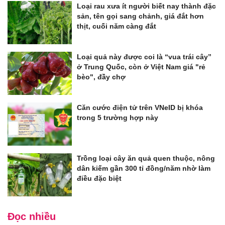
Loại rau xưa ít người biết nay thành đặc
sản, tên gọi sang chảnh, giá đắt hơn
thịt, cuối năm càng đắt
Loại quả này được coi là “vua trái cây”
ở Trung Quốc, còn ở Việt Nam giá "rẻ
bèo", đầy chợ
Căn cước điện tử trên VNeID bị khóa
trong 5 trường hợp này
Trồng loại cây ăn quả quen thuộc, nông
dân kiếm gần 300 tỉ đồng/năm nhờ làm
điều đặc biệt
Đọc nhiều