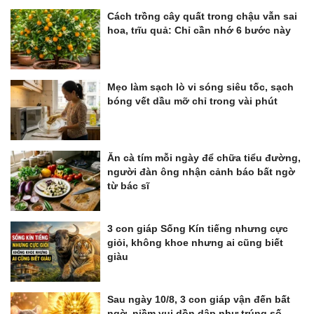
Cách trồng cây quất trong chậu vẫn sai
hoa, trĩu quả: Chỉ cần nhớ 6 bước này
Mẹo làm sạch lò vi sóng siêu tốc, sạch
bóng vết dầu mỡ chỉ trong vài phút
Ăn cà tím mỗi ngày để chữa tiểu đường,
người đàn ông nhận cảnh báo bất ngờ
từ bác sĩ
3 con giáp Sống Kín tiếng nhưng cực
giỏi, không khoe nhưng ai cũng biết
giàu
Sau ngày 10/8, 3 con giáp vận đến bất
ngờ, niềm vui dồn dập như trúng số