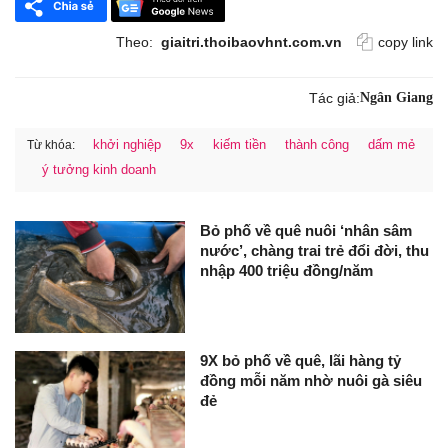
Theo:
giaitri.thoibaovhnt.com.vn
copy link
Tác giả:
Ngân Giang
khởi nghiệp
9x
kiếm tiền
thành công
dấm mẻ
Từ khóa:
ý tưởng kinh doanh
Bỏ phố về quê nuôi ‘nhân sâm
nước’, chàng trai trẻ đổi đời, thu
nhập 400 triệu đồng/năm
9X bỏ phố về quê, lãi hàng tỷ
đồng mỗi năm nhờ nuôi gà siêu
đẻ