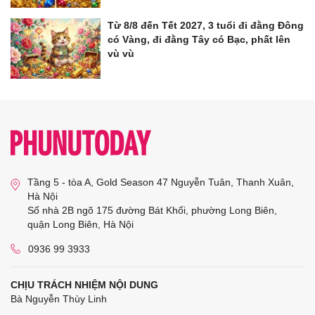
Từ 8/8 đến Tết 2027, 3 tuổi đi đằng Đông
có Vàng, đi đằng Tây có Bạc, phất lên
vù vù
Tầng 5 - tòa A, Gold Season 47 Nguyễn Tuân, Thanh Xuân,
Hà Nội
Số nhà 2B ngõ 175 đường Bát Khối, phường Long Biên,
quận Long Biên, Hà Nội
0936 99 3933
CHỊU TRÁCH NHIỆM NỘI DUNG
Bà Nguyễn Thùy Linh