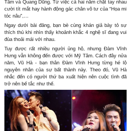
Tâm và Quang Dũng. Từ việc cả hai nắm chặt tay nhau
cười tít mắt hay hành động gác chân vô tư của “Họa mi
tóc nâu”,…
Ngay dưới bài đăng, bạn bè cùng khán giả bày tỏ sự
thích thú khi nhìn thấy khoảnh khắc 4 nghệ sĩ đang vui
đùa thoải mái với nhau.
Tuy được rất nhiều người ủng hộ, nhưng Đàm Vĩnh
Hưng vẫn không đến được với Mỹ Tâm. Cách đây nửa
năm, Vũ Hà - bạn thân Đàm Vĩnh Hưng từng hé lộ
nguyên nhân của sự bất thành này. Theo đó, Vũ Hà
nhắc đến có người thứ ba xuất hiện nên cuộc tình đã
trở nên bế tắc như thế.