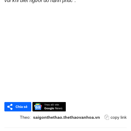
vui khi biết người đó hạnh phúc”.
Theo:
saigonthethao.thethaovanhoa.vn
copy link