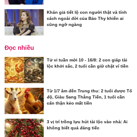
Khán giả tiết lộ con người thật và tính
cách ngoài đời của Bảo Thy khiến ai
cũng ngỡ ngàng
Đọc nhiều
Tử vi tuần mới 10 - 16/8: 2 con giáp tài
lộc khởi sắc, 2 tuổi cần giữ chặt ví tiền
Từ 1/7 âm đến Trung thu: 2 tuổi được Tổ
độ, Giàu Sang Thẳng Tiến, 1 tuổi cần
cẩn thận kẻo mất tiền
3 vị trí trồng lựu hút tài lộc vào nhà: Ai
không biết quá đáng tiếc