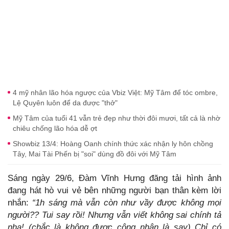
4 mỹ nhân lão hóa ngược của Vbiz Việt: Mỹ Tâm để tóc ombre,
Lệ Quyên luôn để da được "thở"
Mỹ Tâm của tuổi 41 vẫn trẻ đẹp như thời đôi mươi, tất cả là nhờ
chiêu chống lão hóa dễ ợt
Showbiz 13/4: Hoàng Oanh chính thức xác nhận ly hôn chồng
Tây, Mai Tài Phến bị "soi" dùng đồ đôi với Mỹ Tâm
Sáng ngày 29/6, Đàm Vĩnh Hưng đăng tải hình ảnh
đang hát hò vui vẻ bên những người bạn thân kèm lời
nhắn:
“1h sáng mà vẫn còn như vầy được không mọi
người??
Tui say rồi! Nhưng vẫn viết không sai chính tả
nha! (chắc là không được công nhận là say) Chỉ có