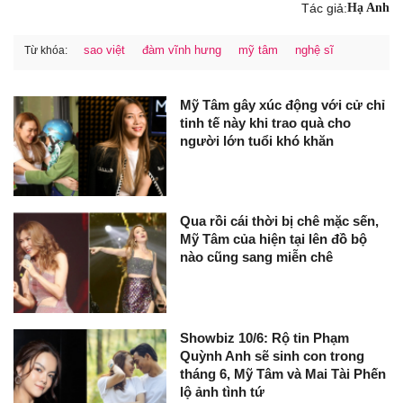
Tác giả:
Hạ Anh
sao việt
đàm vĩnh hưng
mỹ tâm
nghệ sĩ
Từ khóa:
Mỹ Tâm gây xúc động với cử chỉ
tinh tế này khi trao quà cho
người lớn tuổi khó khăn
Qua rồi cái thời bị chê mặc sến,
Mỹ Tâm của hiện tại lên đồ bộ
nào cũng sang miễn chê
Showbiz 10/6: Rộ tin Phạm
Quỳnh Anh sẽ sinh con trong
tháng 6, Mỹ Tâm và Mai Tài Phến
lộ ảnh tình tứ