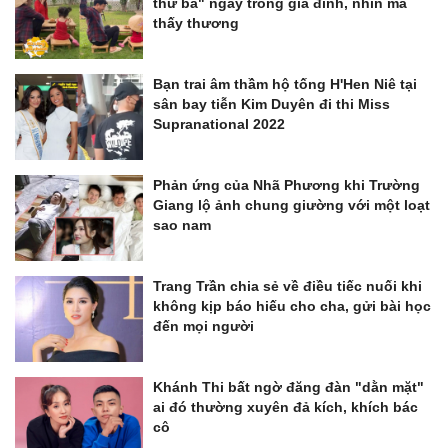
thứ ba" ngay trong gia đình, nhìn mà
thấy thương
Bạn trai âm thầm hộ tống H'Hen Niê tại
sân bay tiễn Kim Duyên đi thi Miss
Supranational 2022
Phản ứng của Nhã Phương khi Trường
Giang lộ ảnh chung giường với một loạt
sao nam
Trang Trần chia sẻ về điều tiếc nuối khi
không kịp báo hiếu cho cha, gửi bài học
đến mọi người
Khánh Thi bất ngờ đăng đàn "dằn mặt"
ai đó thường xuyên đả kích, khích bác
cô