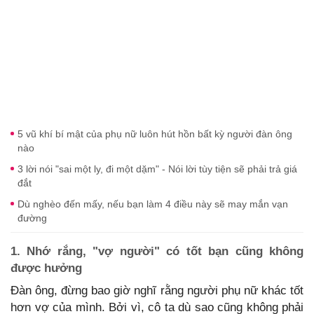
5 vũ khí bí mật của phụ nữ luôn hút hồn bất kỳ người đàn ông
nào
3 lời nói "sai một ly, đi một dặm" - Nói lời tùy tiện sẽ phải trả giá
đắt
Dù nghèo đến mấy, nếu bạn làm 4 điều này sẽ may mắn vạn
đường
1. Nhớ rắng, "vợ người" có tốt bạn cũng không
được hưởng
Đàn ông, đừng bao giờ nghĩ rằng người phụ nữ khác tốt
hơn vợ của mình. Bởi vì, cô ta dù sao cũng không phải