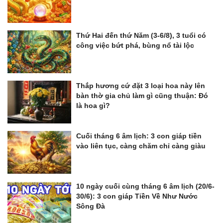
Thứ Hai đến thứ Năm (3-6/8), 3 tuổi có
công việc bứt phá, bùng nổ tài lộc
Thắp hương cứ đặt 3 loại hoa này lên
bàn thờ gia chủ làm gì cũng thuận: Đó
là hoa gì?
Cuối tháng 6 âm lịch: 3 con giáp tiền
vào liên tục, càng chăm chỉ càng giàu
10 ngày cuối cùng tháng 6 âm lịch (20/6-
30/6): 3 con giáp Tiền Về Như Nước
Sông Đà