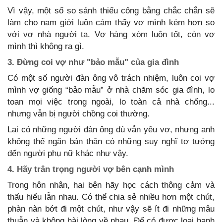
Vì vậy, một số so sánh thiếu công bằng chắc chắn sẽ
làm cho nam giới luôn cảm thấy vợ mình kém hơn so
với vợ nhà người ta. Vợ hàng xóm luôn tốt, còn vợ
mình thì không ra gì.
3. Đừng coi vợ như "bảo mẫu" của gia đình
Có một số người đàn ông vô trách nhiệm, luôn coi vợ
mình vợ giống “bảo mẫu” ở nhà chăm sóc gia đình, lo
toan mọi việc trong ngoài, lo toàn cả nhà chống...
nhưng vẫn bị người chồng coi thường.
Lại có những người đàn ông dù vẫn yêu vợ, nhưng anh
không thể ngăn bản thân có những suy nghĩ tơ tưởng
đến người phụ nữ khác như vậy.
4. Hãy trân trọng người vợ bên cạnh mình
Trong hôn nhân, hai bên hãy học cách thông cảm và
thấu hiểu lẫn nhau. Có thể chia sẻ nhiều hơn một chút,
phàn nàn bớt đi một chút, như vậy sẽ ít đi những mâu
thuẫn và không hài lòng về nhau. Để có được loại hạnh