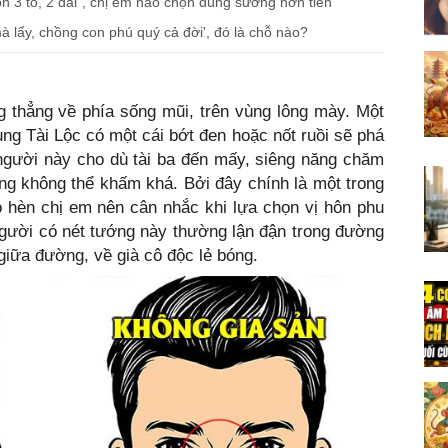
n 3 to, 2 dài", chị em nào chọn đúng sướng hơn tiên
à lấy, chồng con phú quý cả đời', đó là chỗ nào?
g thẳng về phía sống mũi, trên vùng lông mày. Một
ng Tài Lộc có một cái bớt đen hoặc nốt ruồi sẽ phá
gười này cho dù tài ba đến mấy, siêng năng chăm
ng không thể khấm khá. Bởi đây chính là một trong
 hèn chị em nên cân nhắc khi lựa chọn vị hôn phu
gười có nét tướng này thường lận đận trong đường
giữa đường, về già cô độc lẻ bóng.