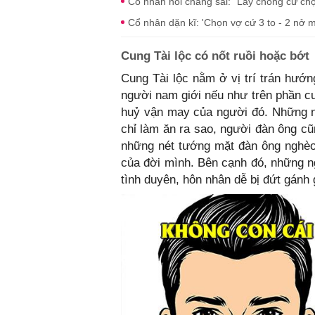
Cổ nhân nói chẳng sai: "Lấy chồng cứ chọ
Cổ nhân dặn kĩ: 'Chọn vợ cứ 3 to - 2 nở m
Cung Tài lộc có nốt ruồi hoặc bớt
Cung Tài lộc nằm ở vị trí trán hướn
người nam giới nếu như trên phần cu
huỷ vận may của người đó. Những n
chỉ làm ăn ra sao, người đàn ông cũ
những nét tướng mặt đàn ông nghèo
của đời mình. Bên cạnh đó, những n
tình duyên, hôn nhân dễ bị đứt gánh 