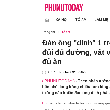
XÃ HỘI
TỔ ẤM
LÀM MẸ
Trang chủ
Tổ ấm
Đàn ông "dính" 1 t
đủi đủ đường, vất
đủ ăn
08:57, Chủ nhật 09/10/2022
( PHUNUTODAY )
-
Theo nhân tướng 
bên nhỏ, lòng trắng nhiều hơn lòng 
tướng nào khiến đàn ông dính phải 
3 điểm chỉ cần nhìn là biết người càng gi