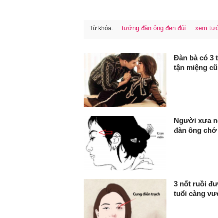
tướng đàn ông đen đủi
xem tư
Từ khóa:
FaceBook
Đàn bà có 3 
tận miệng cũ
Người xưa nó
đàn ông chớ 
3 nốt ruồi đ
tuổi càng v