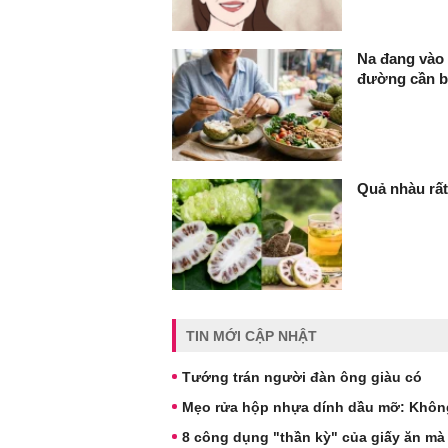
Na đang vào 
đường cần bi
Quả nhàu rấ
TIN MỚI CẬP NHẬT
Tướng trán người đàn ông giàu có
Mẹo rửa hộp nhựa dính dầu mỡ: Không 
8 công dụng "thần kỳ" của giấy ăn m