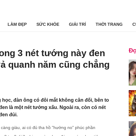
LÀM ĐẸP
SỨC KHỎE
GIẢI TRÍ
THỜI TRANG
C
Đọ
rong 3 nét tướng này đen
 vả quanh năm cũng chẳng
học, đàn ông có đôi mắt không cân đối, bên to
đen là một nét tướng xấu. Ngoài ra, còn có nét
đen đủi.
à càng giàu, ai có đủ tha hồ "hưởng no" phúc phần