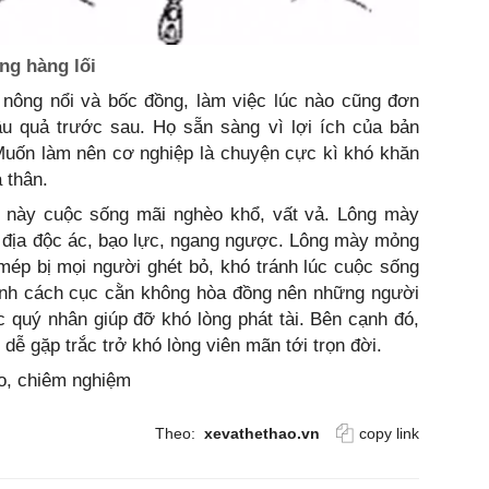
ng hàng lối
nông nổi và bốc đồng, làm việc lúc nào cũng đơn
 quả trước sau. Họ sẵn sàng vì lợi ích của bản
Muốn làm nên cơ nghiệp là chuyện cực kì khó khăn
 thân.
 này cuộc sống mãi nghèo khổ, vất vả. Lông mày
 địa độc ác, bạo lực, ngang ngược. Lông mày mỏng
 mép bị mọi người ghét bỏ, khó tránh lúc cuộc sống
tính cách cục cằn không hòa đồng nên những người
ợc quý nhân giúp đỡ khó lòng phát tài. Bên cạnh đó,
ễ gặp trắc trở khó lòng viên mãn tới trọn đời.
ảo, chiêm nghiệm
Theo:
xevathethao.vn
copy link