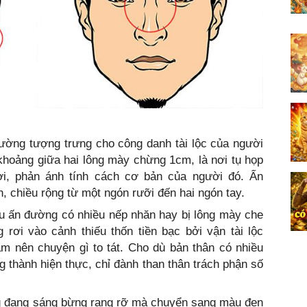
ường tượng trưng cho công danh tài lộc của người
hoảng giữa hai lông mày chừng 1cm, là nơi tụ họp
ời, phản ánh tính cách cơ bản của người đó. Ấn
, chiều rộng từ một ngón rưỡi đến hai ngón tay.
 ấn đường có nhiều nếp nhăn hay bị lông mày che
 rơi vào cảnh thiếu thốn tiền bạc bởi vận tài lộc
àm nên chuyện gì to tát. Cho dù bản thân có nhiều
 thành hiện thực, chỉ đành than thân trách phận số
g đang sáng bừng rạng rỡ mà chuyển sang màu đen