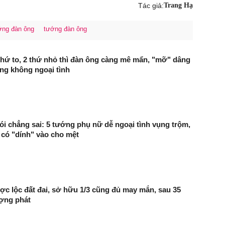
Tác giả:
Trang Hạ
ớng đàn ông
tướng đàn ông
thứ to, 2 thứ nhỏ thì đàn ông càng mê mẩn, "mỡ" dâng
ng không ngoại tình
i chẳng sai: 5 tướng phụ nữ dễ ngoại tình vụng trộm,
có "dính" vào cho mệt
ược lộc đất đai, sở hữu 1/3 cũng đủ may mắn, sau 35
ượng phát