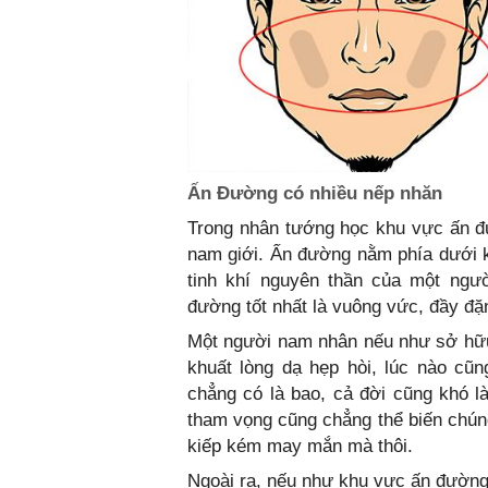
Ấn Đường có nhiều nếp nhăn
Trong nhân tướng học khu vực ấn đ
nam giới. Ấn đường nằm phía dưới k
tinh khí nguyên thần của một ngư
đường tốt nhất là vuông vức, đầy đặn
Một người nam nhân nếu như sở hữu
khuất lòng dạ hẹp hòi, lúc nào cũng
chẳng có là bao, cả đời cũng khó l
tham vọng cũng chẳng thể biến chúng
kiếp kém may mắn mà thôi.
Ngoài ra, nếu như khu vực ấn đườn