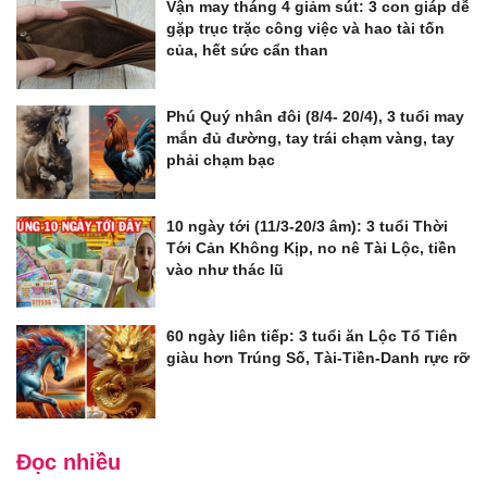
Vận may tháng 4 giảm sút: 3 con giáp dễ
gặp trục trặc công việc và hao tài tốn
của, hết sức cẩn than
Phú Quý nhân đôi (8/4- 20/4), 3 tuổi may
mắn đủ đường, tay trái chạm vàng, tay
phải chạm bạc
10 ngày tới (11/3-20/3 âm): 3 tuổi Thời
Tới Cản Không Kịp, no nê Tài Lộc, tiền
vào như thác lũ
60 ngày liên tiếp: 3 tuổi ăn Lộc Tổ Tiên
giàu hơn Trúng Số, Tài-Tiền-Danh rực rỡ
Đọc nhiều