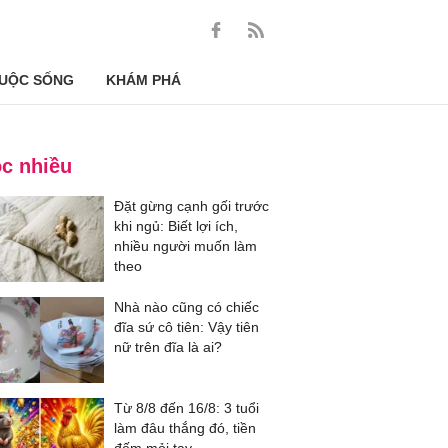
UỘC SỐNG
KHÁM PHÁ
c nhiều
Đặt gừng cạnh gối trước
khi ngủ: Biết lợi ích,
nhiều người muốn làm
theo
Nhà nào cũng có chiếc
đĩa sứ cô tiên: Vậy tiên
nữ trên đĩa là ai?
Từ 8/8 đến 16/8: 3 tuổi
làm đâu thắng đó, tiền