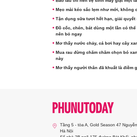
Bao lâu thì nên vệ sinh máy giặt một l
Mẹo mài kéo sắc lẹm như mới, không 
Tận dụng sữa tươi hết hạn, giải quyết
Đồ cốc, chén, bát dùng một lần có thể
nên bỏ ngay
Mơ thấy nước chảy, cá bơi hay cây x
Mua rau đừng chăm chăm chọn bó xanh
này
Mơ thấy người thân đã khuất là điềm 
Tầng 5 - tòa A, Gold Season 47 Nguyễ
Hà Nội
Số nhà 2B ngõ 175 đường Bát Khối, ph