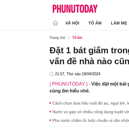
XÃ HỘI
TỔ ẤM
LÀM MẸ
Trang chủ
Tổ ấm
Đặt 1 bát giấm tron
vấn đề nhà nào cũ
21:57, Thứ sáu 19/04/2024
( PHUNUTODAY )
-
Việc đặt một bát g
cùng tìm hiểu nhé.
Cách chọn dưa hấu ruột đỏ au, ngọt lịm, 
Nước vo gạo có nhiều công dụng tuyệt vờ
Pha nước chấm ốc luộc chuẩn vị cần những