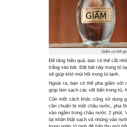
Giấm có thể giú
Để tăng hiệu quả, bạn có thể cắt nh
trắng vào bát. Đặt bát này trong tủ 
sẽ giúp khử mùi hôi trong tủ lạnh.
Ngoài ra, bạn có thể pha giấm với
giúp làm sạch các vết bẩn trong tủ, h
Còn một cách khác cũng sử dụng giấ
cần chuẩn bị một chậu nước, pha t
vào ngâm trong chậu nước 2 phút. Vớ
lại khăn thật sạch và nhúng vào nướ
trong ngăn tủ lạnh để hấp thụ mùi hô