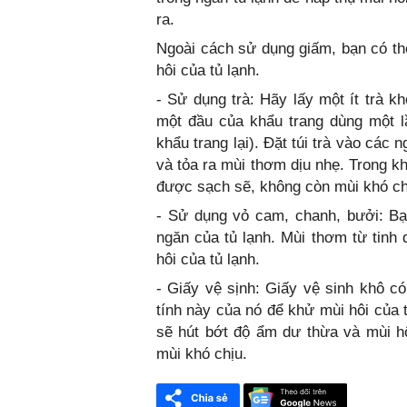
ra.
Ngoài cách sử dụng giấm, bạn có th
hôi của tủ lạnh.
- Sử dụng trà: Hãy lấy một ít trà kh
một đầu của khẩu trang dùng một lầ
khẩu trang lại). Đặt túi trà vào các 
và tỏa ra mùi thơm dịu nhẹ. Trong kh
được sạch sẽ, không còn mùi khó ch
- Sử dụng vỏ cam, chanh, bưởi: Bạ
ngăn của tủ lạnh. Mùi thơm từ tinh 
hôi của tủ lạnh.
- Giấy vệ sịnh: Giấy vệ sinh khô c
tính này của nó để khử mùi hôi của t
sẽ hút bớt độ ẩm dư thừa và mùi hô
mùi khó chịu.