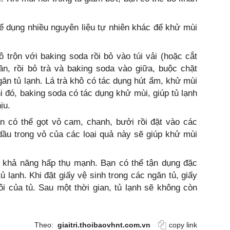
ể dụng nhiều nguyên liệu tự nhiên khác để khử mùi
ô trộn với baking soda rồi bỏ vào túi vải (hoặc cắt
n, rồi bỏ trà và baking soda vào giữa, buộc chặt
ngăn tủ lạnh. Lá trà khô có tác dụng hút ẩm, khử mùi
i đó, baking soda có tác dụng khử mùi, giúp tủ lạnh
ịu.
n có thể gọt vỏ cam, chanh, bưởi rồi đặt vào các
dầu trong vỏ của các loại quả này sẽ giúp khử mùi
ó khả năng hấp thụ mạnh. Bạn có thể tận dụng đặc
ủ lạnh. Khi đặt giấy vệ sinh trong các ngăn tủ, giấy
i của tủ. Sau một thời gian, tủ lạnh sẽ không còn
Theo:
giaitri.thoibaovhnt.com.vn
copy link