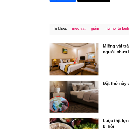
mẹo vặt
giấm
mùi hôi tủ lạnh
Từ khóa:
FaceBook
Miếng vải tr
người chưa b
Đặt thứ này 
Luộc thịt lợ
bị hôi