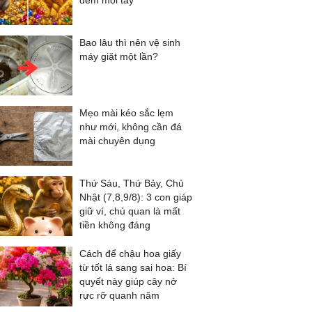
đếm mỏi tay
Bao lâu thì nên vệ sinh
máy giặt một lần?
Mẹo mài kéo sắc lẹm
như mới, không cần đá
mài chuyên dụng
Thứ Sáu, Thứ Bảy, Chủ
Nhật (7,8,9/8): 3 con giáp
giữ ví, chủ quan là mất
tiền không đáng
Cách để chậu hoa giấy
từ tốt lá sang sai hoa: Bí
quyết này giúp cây nở
rực rỡ quanh năm