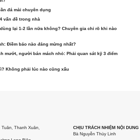
ần?
cần đá mài chuyên dụng
 4 vấn đề trong nhà
 dùng lại 1-2 lần nữa không? Chuyên gia chỉ rõ khi nào
anh: Điềm báo nào đáng mừng nhất?
 mướt, người bán mách nhỏ: Phải quan sát kỹ 3 điểm
gì? Không phải lúc nào cũng xấu
n Tuân, Thanh Xuân,
CHỊU TRÁCH NHIỆM NỘI DUNG
Bà Nguyễn Thùy Linh
ường Long Biên,