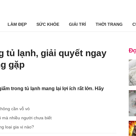
LÀM ĐẸP
SỨC KHỎE
GIẢI TRÍ
THỜI TRANG
C
Đọ
g tủ lạnh, giải quyết ngay
ng gặp
iấm trong tủ lạnh mang lại lợi ích rất lớn. Hãy
không cần vỗ vỏ
i mà nhiều người chưa biết
 loại gia vị nào?