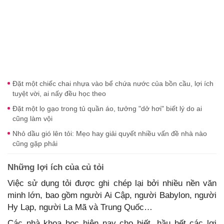
Đặt một chiếc chai nhựa vào bể chứa nước của bồn cầu, lợi ích
tuyệt vời, ai nấy đều học theo
Đặt một lọ gạo trong tủ quần áo, tưởng "dở hơi" biết lý do ai
cũng làm vội
Nhỏ dầu gió lên tỏi: Mẹo hay giải quyết nhiều vấn đề nhà nào
cũng gặp phải
Những lợi ích của củ tỏi
Việc sử dụng tỏi được ghi chép lại bởi nhiều nền văn
minh lớn, bao gồm người Ai Cập, người Babylon, người
Hy Lạp, người La Mã và Trung Quốc…
Các nhà khoa học hiện nay cho biết, hầu hết các lợi