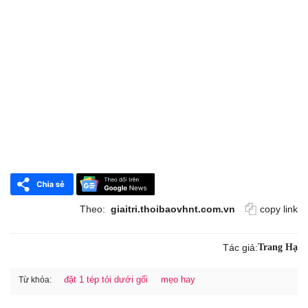
Theo:
giaitri.thoibaovhnt.com.vn
copy link
Tác giả:
Trang Hạ
đặt 1 tép tỏi dưới gối
mẹo hay
Từ khóa: