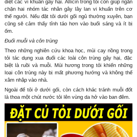
diệt các vi khuẩn gây hại. Allicin trong tỏi còn giúp ngăn
chặn hai nhóm tác nhân gây lây lan vi khuẩn trên cơ
thể người. Nếu đặt tỏi dưới gối ngủ thường xuyên, bạn
cũng sẽ cảm thấy tỉnh táo hơn vào buổi sáng và ít bị
ốm.
Đuổi muỗi và côn trùng
Theo những nghiên cứu khoa học, mùi cay nồng trong
tỏi tác dụng xua đuổi các loài côn trùng gây hại, đặc
biệt là ruồi và muỗi. Mùi hương trong tỏi khiến những
loại côn trùng này bị mất phương hướng và không thể
xâm nhập vào nhà.
Ngoài để tỏi ở dưới gối, còn cách khác tránh muỗi đốt
là thoa một chút nước tỏi lên vùng da hở vào ban đêm.