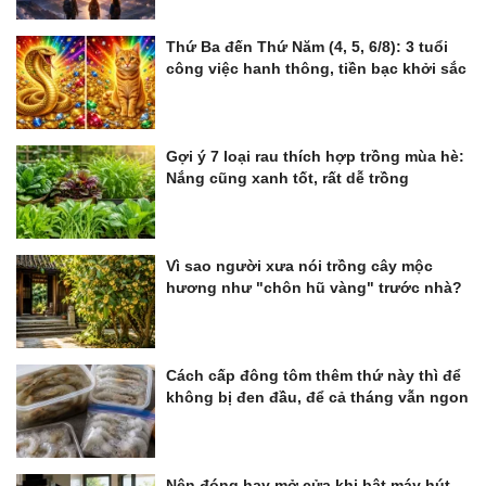
Thứ Ba đến Thứ Năm (4, 5, 6/8): 3 tuổi
công việc hanh thông, tiền bạc khởi sắc
Gợi ý 7 loại rau thích hợp trồng mùa hè:
Nắng cũng xanh tốt, rất dễ trồng
Vì sao người xưa nói trồng cây mộc
hương như "chôn hũ vàng" trước nhà?
Cách cấp đông tôm thêm thứ này thì để
không bị đen đầu, để cả tháng vẫn ngon
Nên đóng hay mở cửa khi bật máy hút