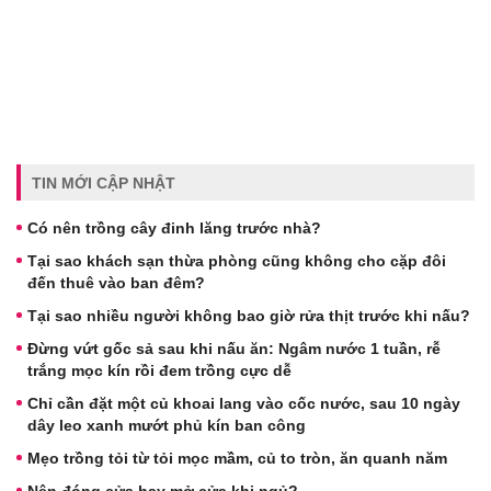
TIN MỚI CẬP NHẬT
Có nên trồng cây đinh lăng trước nhà?
Tại sao khách sạn thừa phòng cũng không cho cặp đôi
đến thuê vào ban đêm?
Tại sao nhiều người không bao giờ rửa thịt trước khi nấu?
Đừng vứt gốc sả sau khi nấu ăn: Ngâm nước 1 tuần, rễ
trắng mọc kín rồi đem trồng cực dễ
Chỉ cần đặt một củ khoai lang vào cốc nước, sau 10 ngày
dây leo xanh mướt phủ kín ban công
Mẹo trồng tỏi từ tỏi mọc mầm, củ to tròn, ăn quanh năm