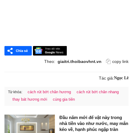
Theo:
giaitri.thoibaovhnt.vn
copy link
Tác giả:
Ngọc Lê
cách rút bớt chân hương
cách rút bớt chân nhang
Từ khóa:
thay bát hương mới
cúng gia tiên
Đầu năm mới để vật này trong
nhà tiền vào như nước, may mắn
kéo về, hạnh phúc ngập tràn