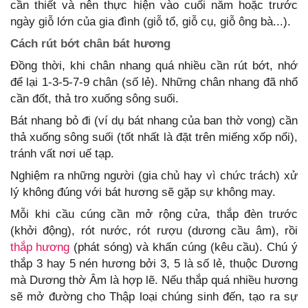
cần thiết và nên thực hiện vào cuối năm hoặc trước
ngày giỗ lớn của gia đình (giỗ tổ, giỗ cụ, giỗ ông bà...).
Cách rút bớt chân bát hương
Đồng thời, khi chân nhang quá nhiều cần rút bớt, nhớ
để lại 1-3-5-7-9 chân (số lẻ). Những chân nhang đã nhổ
cần đốt, thả tro xuống sông suối.
Bát nhang bỏ đi (ví dụ bát nhang của ban thờ vong) cần
thả xuống sông suối (tốt nhất là đặt trên miếng xốp nổi),
tránh vất nơi uế tạp.
Nghiệm ra những người (gia chủ hay vì chức trách) xử
lý không đúng với bát hương sẽ gặp sự không may.
Mỗi khi cầu cúng cần mở rộng cửa, thắp đèn trước
(khởi động), rót nước, rót rượu (dương cầu âm), rồi
thắp hương
(phát sóng) và khấn cúng (kêu cầu). Chú ý
thắp 3 hay 5 nén hương bởi 3, 5 là số lẻ, thuộc Dương
mà Dương thờ Âm là hợp lẽ. Nếu thắp quá nhiều hương
sẽ mở đường cho Thập loại chúng sinh đến, tạo ra sự