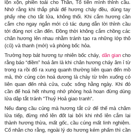
lộn xộn, phiền toái cho Thần, Tổ tiên mình thỉnh cầu.
Nhớ rằng khi thắp phải để hương cháy đều, dùng tay
phẩy nhẹ cho tắt lửa, không thổi. Khi cắm hương cần
cắm cho ngay ngắn mới có tác dụng dẫn lời thỉnh cầu
tới đúng nơi cần đến. Đồng thời không cắm chồng các
chân hương lên nhau nhằm tránh tạo ra những lớp thô
(cũ) và thanh (mới) và phòng bốc hỏa.
Trường hợp bát hương tự nhiên bốc cháy,
dân gian
cho
rằng báo “điềm” hoá âm là khi chân hương cháy âm ỉ từ
trong ra rồi đổ ra xung quanh thường liên quan đến mồ
mả, thờ cúng còn hoá dương là cháy từ trên xuống có
liên quan đến nhà cửa, cuộc sống hằng ngày. Khi đó
cần để hoá hết nhưng nhớ phòng hoả hoạn đừng dùng
lửa dập tắt tránh “Thuỷ Hoả giao tranh“.
Nếu đang cầu cúng mà hương tắt cứ để thế mà châm
lửa tiếp, đừng nhổ lên đốt lại bởi khi nhổ lên cắm lại
thành hương thừa, mất gốc, cầu cúng mất linh nghiệm.
Cổ nhân cho rằng, ngoài lý do hương kém phẩm thì cần