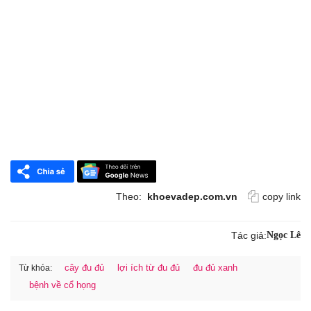
Theo:
khoevadep.com.vn
copy link
Tác giả:
Ngọc Lê
cây đu đủ
lợi ích từ đu đủ
đu đủ xanh
Từ khóa:
bệnh về cổ họng