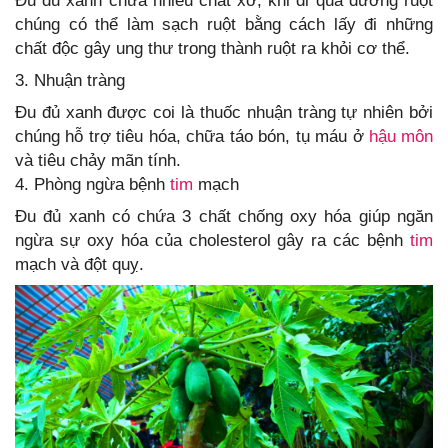
Đu đủ xanh chứa nhiều chất xơ, khi đi qua đường ruột
chúng có thể làm sạch ruột bằng cách lấy đi những
chất độc gây ung thư trong thành ruột ra khỏi cơ thể.
3. Nhuận tràng
Đu đủ xanh được coi là thuốc nhuận tràng tự nhiên bởi
chúng hỗ trợ tiêu hóa, chữa táo bón, tụ máu ở
hậu môn
và tiêu chảy mãn tính.
4. Phòng ngừa bệnh
tim
mạch
Đu đủ xanh có chứa 3 chất chống oxy hóa giúp ngăn
ngừa sự oxy hóa của cholesterol gây ra các bệnh
tim
mạch và đột quỵ.