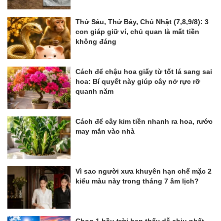
Thứ Sáu, Thứ Bảy, Chủ Nhật (7,8,9/8): 3
con giáp giữ ví, chủ quan là mất tiền
không đáng
Cách để chậu hoa giấy từ tốt lá sang sai
hoa: Bí quyết này giúp cây nở rực rỡ
quanh năm
Cách để cây kim tiền nhanh ra hoa, rước
may mắn vào nhà
Vì sao người xưa khuyên hạn chế mặc 2
kiểu màu này trong tháng 7 âm lịch?
Chọn 1 bầu trời bạn thấy dễ chịu nhất