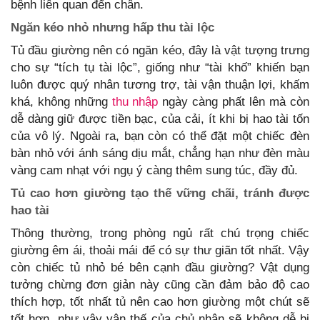
bệnh liên quan đến chân.
Ngăn kéo nhỏ nhưng hấp thu tài lộc
Tủ đầu giường nên có ngăn kéo, đây là vật tượng trưng
cho sự “tích tụ tài lộc”, giống như “tài khố” khiến bạn
luôn được quý nhân tương trợ, tài vận thuận lợi, khấm
khá, không những
thu nhập
ngày càng phất lên mà còn
dễ dàng giữ được tiền bạc, của cải, ít khi bị hao tài tốn
của vô lý. Ngoài ra, bạn còn có thể đặt một chiếc đèn
bàn nhỏ với ánh sáng dịu mắt, chẳng hạn như đèn màu
vàng cam nhạt với ngụ ý càng thêm sung túc, đầy đủ.
Tủ cao hơn giường tạo thế vững chãi, tránh được
hao tài
Thông thường, trong phòng ngủ rất chú trọng chiếc
giường êm ái, thoải mái để có sự thư giãn tốt nhất. Vậy
còn chiếc tủ nhỏ bé bên cạnh đầu giường? Vật dụng
tưởng chừng đơn giản này cũng cần đảm bảo độ cao
thích hợp, tốt nhất tủ nên cao hơn giường một chút sẽ
tốt hơn, như vậy vận thế của chủ nhân sẽ không dễ bị