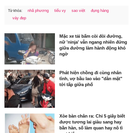
nhã phương
tiểu vy
sao việt
đụng hàng
Từ khóa:
váy đẹp
Mặc xe tải bấm còi đòi đường,
nữ 'ninja' vẫn ngang nhiên đứng
giữa đường làm hành động khó
ngờ
Phát hiện chồng đi cùng nhân
tình, vợ bầu lao vào "dằn mặt"
tới tấp giữa phố
Xòe bàn chân ra: Chỉ 5 giây biết
được tương lai giàu sang hay
bần hàn, số làm quan hay nô tì