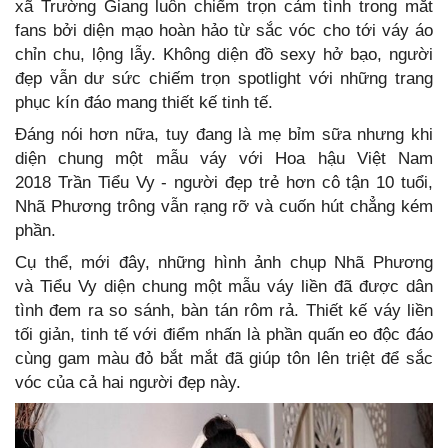
xã Trường Giang luôn chiếm trọn cảm tình trong mắt
fans bởi diện mạo hoàn hảo từ sắc vóc cho tới váy áo
chỉn chu, lộng lẫy. Không diện đồ sexy hở bạo, người
đẹp vẫn dư sức chiếm trọn spotlight với những trang
phục kín đáo mang thiết kế tinh tế.
Đáng nói hơn nữa, tuy đang là mẹ bỉm sữa nhưng khi
diện chung một mẫu váy với Hoa hậu Việt Nam
2018 Trần Tiểu Vy - người đẹp trẻ hơn cô tận 10 tuổi,
Nhã Phương trông vẫn rạng rỡ và cuốn hút chẳng kém
phần.
Cụ thể, mới đây, những hình ảnh chụp Nhã Phương
và Tiểu Vy diện chung một mẫu váy liền đã được dân
tình đem ra so sánh, bàn tán rôm rả. Thiết kế váy liền
tối giản, tinh tế với điểm nhấn là phần quấn eo độc đáo
cùng gam màu đỏ bắt mắt đã giúp tôn lên triệt để sắc
vóc của cả hai người đẹp này.