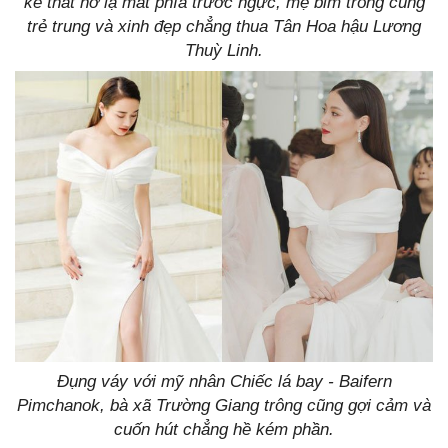
kế thắt nơ lạ mắt phía trước ngực, mẹ bỉm trông cũng
trẻ trung và xinh đẹp chẳng thua Tân Hoa hậu Lương
Thuỳ Linh.
Đụng váy với mỹ nhân Chiếc lá bay - Baifern
Pimchanok, bà xã Trường Giang trông cũng gợi cảm và
cuốn hút chẳng hề kém phần.