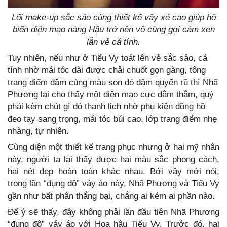
Lối make-up sắc sảo cùng thiết kế vây xẻ cao giúp hô
biến diện mạo nàng Hậu trở nên vô cùng gợi cảm xen
lẫn vẻ cá tính.
Tuy nhiên, nếu như ở Tiểu Vy toát lên vẻ sắc sảo, cá
tính nhờ mái tóc dài được chải chuốt gọn gàng, tông
trang điểm đậm cùng màu son đỏ đậm quyến rũ thì Nhã
Phương lại cho thấy một diện mạo cực đằm thắm, quý
phái kèm chút gì đó thanh lịch nhờ phụ kiện đồng hồ
đeo tay sang trọng, mái tóc búi cao, lớp trang điểm nhẹ
nhàng, tự nhiên.
Cùng diện một thiết kế trang phục nhưng ở hai mỹ nhân
này, người ta lại thấy được hai màu sắc phong cách,
hai nét đẹp hoàn toàn khác nhau. Bởi vậy mới nói,
trong lần “đụng độ” váy áo này, Nhã Phương và Tiểu Vy
gần như bất phân thắng bại, chẳng ai kém ai phần nào.
Để ý sẽ thấy, đây không phải lần đầu tiên Nhã Phương
“đụng độ” váy áo với Hoa hậu Tiểu Vy. Trước đó, hai