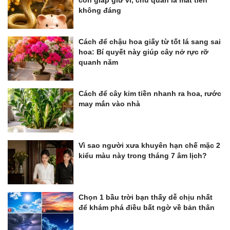
con giáp giữ ví, chủ quan là mất tiền
không đáng
Cách để chậu hoa giấy từ tốt lá sang sai
hoa: Bí quyết này giúp cây nở rực rỡ
quanh năm
Cách để cây kim tiền nhanh ra hoa, rước
may mắn vào nhà
Vì sao người xưa khuyên hạn chế mặc 2
kiểu màu này trong tháng 7 âm lịch?
Chọn 1 bầu trời bạn thấy dễ chịu nhất
để khám phá điều bất ngờ về bản thân