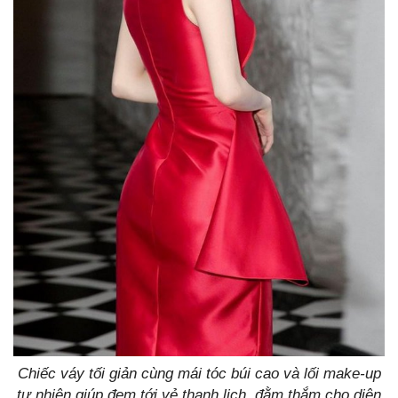
Chiếc váy tối giản cùng mái tóc búi cao và lối make-up
tự nhiên giúp đem tới vẻ thanh lịch, đằm thắm cho diện