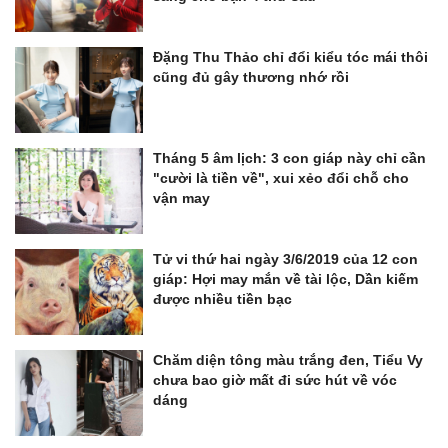
Đặng Thu Thảo chỉ đổi kiểu tóc mái thôi
cũng đủ gây thương nhớ rồi
Tháng 5 âm lịch: 3 con giáp này chỉ cần
"cười là tiền về", xui xẻo đổi chỗ cho
vận may
Tử vi thứ hai ngày 3/6/2019 của 12 con
giáp: Hợi may mắn về tài lộc, Dần kiếm
được nhiều tiền bạc
Chăm diện tông màu trắng đen, Tiểu Vy
chưa bao giờ mất đi sức hút về vóc
dáng