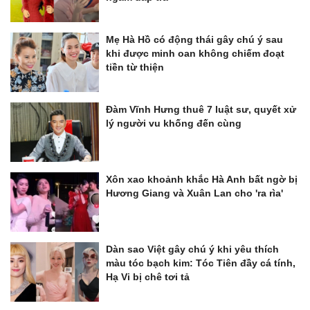
Mẹ Hà Hồ có động thái gây chú ý sau
khi được minh oan không chiếm đoạt
tiền từ thiện
Đàm Vĩnh Hưng thuê 7 luật sư, quyết xử
lý người vu khống đến cùng
Xôn xao khoảnh khắc Hà Anh bất ngờ bị
Hương Giang và Xuân Lan cho 'ra rìa'
Dàn sao Việt gây chú ý khi yêu thích
màu tóc bạch kim: Tóc Tiên đầy cá tính,
Hạ Vi bị chê tơi tả