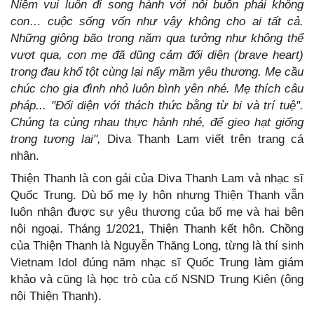
Niềm vui luôn đi song hành với nỗi buồn phải không
con… cuộc sống vốn như vậy không cho ai tất cả.
Những giông bão trong năm qua tưởng như không thể
vượt qua, con mẹ đã dũng cảm đối diện (brave heart)
trong đau khổ tột cùng lại nẩy mầm yêu thương. Mẹ cầu
chúc cho gia đình nhỏ luôn bình yên nhé. Mẹ thích câu
pháp... "Đối diện với thách thức bằng từ bi và trí tuệ".
Chúng ta cùng nhau thực hành nhé, để gieo hạt giống
trong tương lai",
Diva Thanh Lam viết trên trang cá
nhân.
Thiện Thanh là con gái của Diva Thanh Lam và nhạc sĩ
Quốc Trung. Dù bố mẹ ly hôn nhưng Thiện Thanh vẫn
luôn nhận được sự yêu thương của bố mẹ và hai bên
nội ngoại. Tháng 1/2021, Thiện Thanh kết hôn. Chồng
của Thiện Thanh là Nguyễn Thăng Long, từng là thí sinh
Vietnam Idol đúng năm nhạc sĩ Quốc Trung làm giám
khảo và cũng là học trò của cố NSND Trung Kiên (ông
nội Thiện Thanh).