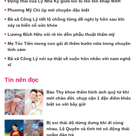
Động thái của Lý Nhã Kỳ giữa lúc bị réo tên khắp MXH
Phương Mỹ Chi úp mở chuyện đặc biệt
Bà xã Công Lý tiết lộ chồng từng đề nghị ly hôn sau khi
xảy ra biến cố sức khỏe
Lương Bích Hữu nói rõ tin đồn phẫu thuật thẩm mỹ
Mẹ Tóc Tiên mong con gái đi thêm bước nữa trong chuyện
tình cảm
Bà xã Công Lý nói sự thật về cuộc hôn nhân với nam nghệ
sĩ
Tin nên đọc
Bảo Thy khoe thêm hình ảnh quý tử khi
mới chào đời, chụp cận 1 đặc điểm khác
biệt so với bây giờ
Bị soi thái độ dửng dưng khi đi cùng
nhau, Lệ Quyên và tình trẻ có động thái
ngầm đáp trả