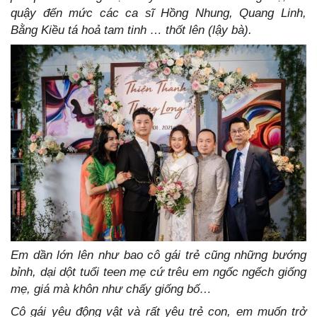
quậy đến mức các ca sĩ Hồng Nhung, Quang Linh,
Bằng Kiều tá hoả tam tinh … thốt lên (lậy bà).
Em dần lớn lên như bao cô gái trẻ cũng những bướng
bỉnh, dại dột tuổi teen mẹ cứ trêu em ngốc ngếch giống
mẹ, giá mà khôn như chấy giống bố…
Cô gái yêu động vật và rất yêu trẻ con, em muốn trở