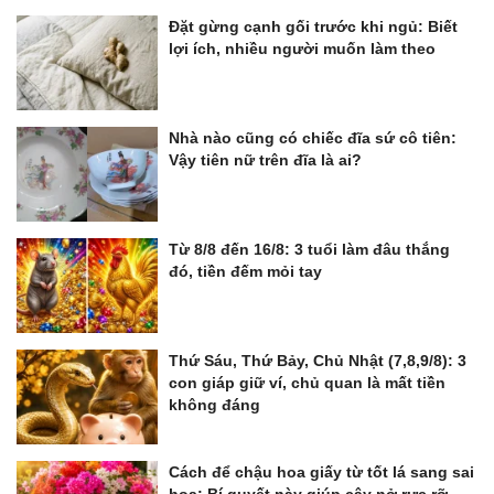
Đặt gừng cạnh gối trước khi ngủ: Biết
lợi ích, nhiều người muốn làm theo
Nhà nào cũng có chiếc đĩa sứ cô tiên:
Vậy tiên nữ trên đĩa là ai?
Từ 8/8 đến 16/8: 3 tuổi làm đâu thắng
đó, tiền đếm mỏi tay
Thứ Sáu, Thứ Bảy, Chủ Nhật (7,8,9/8): 3
con giáp giữ ví, chủ quan là mất tiền
không đáng
Cách để chậu hoa giấy từ tốt lá sang sai