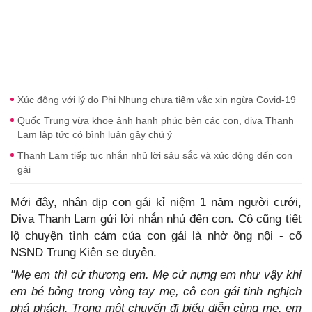
Xúc động với lý do Phi Nhung chưa tiêm vắc xin ngừa Covid-19
Quốc Trung vừa khoe ảnh hạnh phúc bên các con, diva Thanh
Lam lập tức có bình luận gây chú ý
Thanh Lam tiếp tục nhắn nhủ lời sâu sắc và xúc động đến con
gái
Mới đây, nhân dịp con gái kỉ niệm 1 năm người cưới,
Diva Thanh Lam gửi lời nhắn nhủ đến con. Cô cũng tiết
lộ chuyện tình cảm của con gái là nhờ ông nội - cố
NSND Trung Kiên se duyên.
"Mẹ em thì cứ thương em. Mẹ cứ nựng em như vậy khi
em bé bỏng trong vòng tay mẹ, cô con gái tinh nghịch
phá phách. Trong một chuyến đi biểu diễn cùng mẹ, em