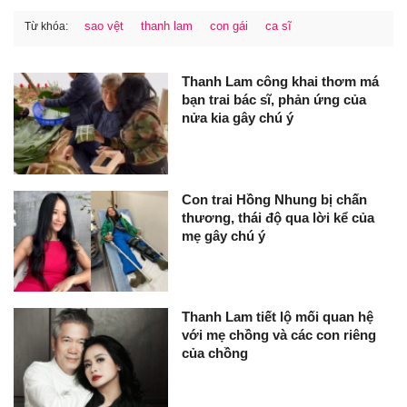
sao vệt
thanh lam
con gái
ca sĩ
Từ khóa:
Thanh Lam công khai thơm má
bạn trai bác sĩ, phản ứng của
nửa kia gây chú ý
Con trai Hồng Nhung bị chấn
thương, thái độ qua lời kể của
mẹ gây chú ý
Thanh Lam tiết lộ mối quan hệ
với mẹ chồng và các con riêng
của chồng