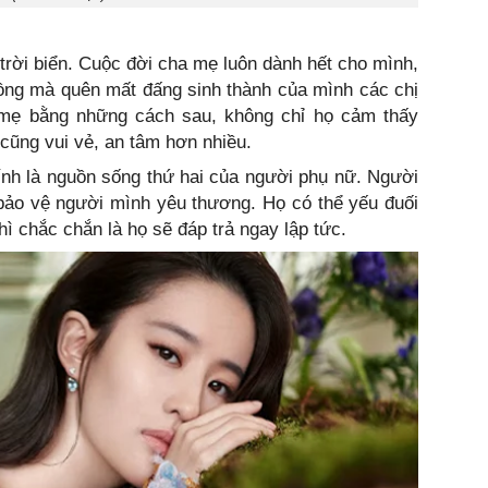
rời biển. Cuộc đời cha mẹ luôn dành hết cho mình,
ồng mà quên mất đấng sinh thành của mình các chị
 mẹ bằng những cách sau, không chỉ họ cảm thấy
cũng vui vẻ, an tâm hơn nhiều.
ính là nguồn sống thứ hai của người phụ nữ. Người
bảo vệ người mình yêu thương. Họ có thể yếu đuối
hì chắc chắn là họ sẽ đáp trả ngay lập tức.