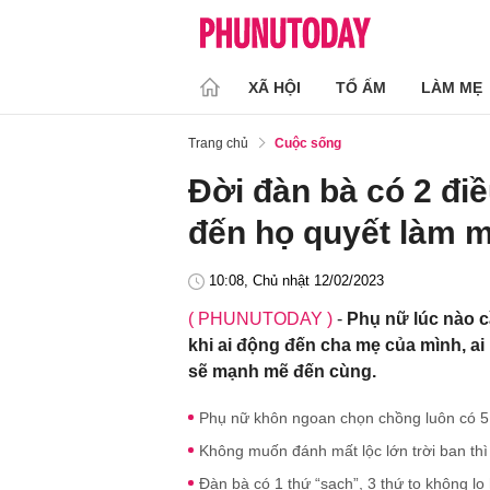
XÃ HỘI
TỔ ẤM
LÀM MẸ
Trang chủ
Cuộc sống
Đời đàn bà có 2 điề
đến họ quyết làm m
10:08, Chủ nhật 12/02/2023
( PHUNUTODAY )
-
Phụ nữ lúc nào c
khi ai động đến cha mẹ của mình, ai
sẽ mạnh mẽ đến cùng.
Phụ nữ khôn ngoan chọn chồng luôn có 5 t
Không muốn đánh mất lộc lớn trời ban thì 
Đàn bà có 1 thứ “sạch”, 3 thứ to không l