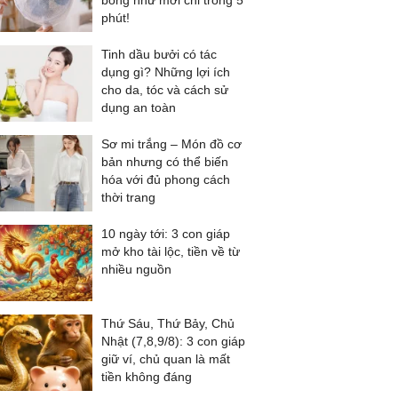
bóng như mới chỉ trong 5
phút!
Tinh dầu bưởi có tác
dụng gì? Những lợi ích
cho da, tóc và cách sử
dụng an toàn
Sơ mi trắng – Món đồ cơ
bản nhưng có thể biến
hóa với đủ phong cách
thời trang
10 ngày tới: 3 con giáp
mở kho tài lộc, tiền về từ
nhiều nguồn
Thứ Sáu, Thứ Bảy, Chủ
Nhật (7,8,9/8): 3 con giáp
giữ ví, chủ quan là mất
tiền không đáng