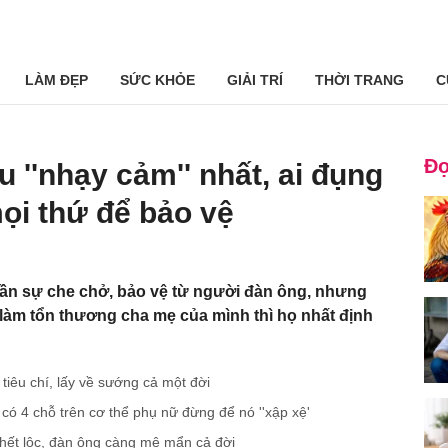
LÀM ĐẸP
SỨC KHỎE
GIẢI TRÍ
THỜI TRANG
C
Đọ
u ''nhạy cảm'' nhất, ai đụng
ọi thứ để bảo vệ
ần sự che chở, bảo vệ từ người đàn ông, nhưng
 làm tổn thương cha mẹ của mình thì họ nhất định
iêu chí, lấy về sướng cả một đời
có 4 chỗ trên cơ thể phụ nữ đừng để nó ''xập xệ'
o hết lộc, đàn ông càng mê mẩn cả đời