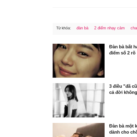
đàn bà
2 điểm nhạy cảm
ch
Từ khóa:
FaceBook
Đàn bà bất h
điểm số 2 rõ
3 điều "đã c
cả đời không
Đàn bà một k
dành cho ch