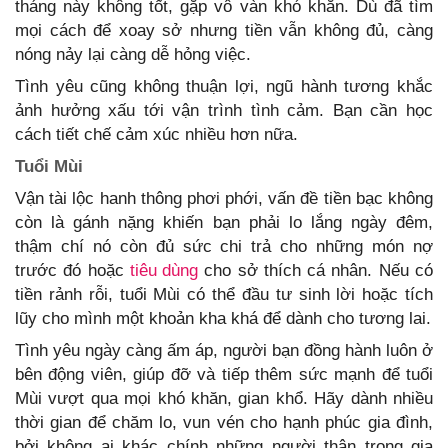
tháng này không tốt, gặp vô vàn khó khăn. Dù đã tìm
mọi cách để xoay sở nhưng tiền vẫn không đủ, càng
nóng nảy lại càng dễ hỏng việc.
Tình yêu cũng không thuận lợi, ngũ hành tương khắc
ảnh hưởng xấu tới vận trình tình cảm. Bạn cần học
cách tiết chế cảm xúc nhiều hơn nữa.
Tuổi Mùi
Vận tài lộc hanh thông phơi phới, vấn đề tiền bạc không
còn là gánh nặng khiến bạn phải lo lắng ngày đêm,
thậm chí nó còn đủ sức chi trả cho những món nợ
trước đó hoặc
tiêu dùng
cho sở thích cá nhân. Nếu có
tiền rảnh rỗi, tuổi Mùi có thể đầu tư sinh lời hoặc tích
lũy cho mình một khoản kha khá để dành cho tương lai.
Tình yêu ngày càng ấm áp, người bạn đồng hành luôn ở
bên động viên, giúp đỡ và tiếp thêm sức mạnh để tuổi
Mùi vượt qua mọi khó khăn, gian khổ. Hãy dành nhiều
thời gian để chăm lo, vun vén cho hạnh phúc gia đình,
bởi không ai khác chính những người thân trong gia