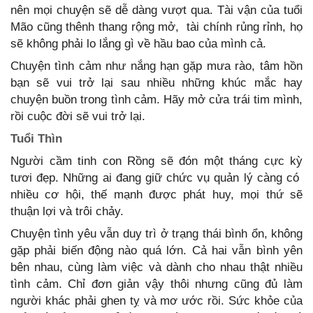
nên mọi chuyện sẽ dễ dàng vượt qua. Tài vận của tuổi
Mão cũng thênh thang rộng mở, tài chính rủng rỉnh, họ
sẽ không phải lo lắng gì về hầu bao của mình cả.
Chuyện tình cảm như nắng hạn gặp mưa rào, tâm hồn
bạn sẽ vui trở lại sau nhiều những khúc mắc hay
chuyện buồn trong tình cảm. Hãy mở cửa trái tim mình,
rồi cuộc đời sẽ vui trở lại.
Tuổi Thìn
Người cầm tinh con Rồng sẽ đón một tháng cực kỳ
tươi đẹp. Những ai đang giữ chức vụ quản lý càng có
nhiều cơ hội, thế mạnh được phát huy, mọi thứ sẽ
thuận lợi và trôi chảy.
Chuyện tình yêu vẫn duy trì ở trạng thái bình ổn, không
gặp phải biến động nào quá lớn. Cả hai vẫn bình yên
bên nhau, cùng làm việc và dành cho nhau thật nhiều
tình cảm. Chỉ đơn giản vậy thôi nhưng cũng đủ làm
người khác phải ghen tỵ và mơ ước rồi. Sức khỏe của