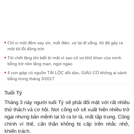
Chỉ vì một đêm say xỉn, mất điện, vợ lại đi vắng, tôi đã gây ra
một tội lỗi động trời
Tôi chết lặng khi biết bí mật vì sao cô vợ khô khan của mình
bỗng trở nên lãng mạn, ngọt ngào
4 con giáp có nguồn TÀI LỘC dồi dào, GIÀU CÓ không ai sánh
bằng trong tháng 3/2017
Tuổi Tý
Tháng 3 này người tuổi Tý sẽ phải đối mặt với rất nhiều
thử thách và cơ hội. Nơi công sở sẽ xuất hiện nhiều trở
ngại nhưng bản mệnh lại tỏ ra lơ là, mất tập trung. Cũng
chính vì thế, cẩn thận không bị cấp trên nhắc nhở,
khiển trách.