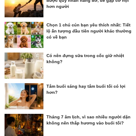
được quý nhân nâng đỡ, dễ gặp cơ hội
hơn người
Chọn 1 chú cún bạn yêu thích nhất: Tiết
lộ ấn tượng đầu tiên người khác thường
có về bạn
Có nên đựng sữa trong cốc giữ nhiệt
không?
Tắm buổi sáng hay tắm buổi tối có lợi
hơn?
Tháng 7 âm lịch, vì sao nhiều người dặn
không nên thắp hương vào buổi tối?