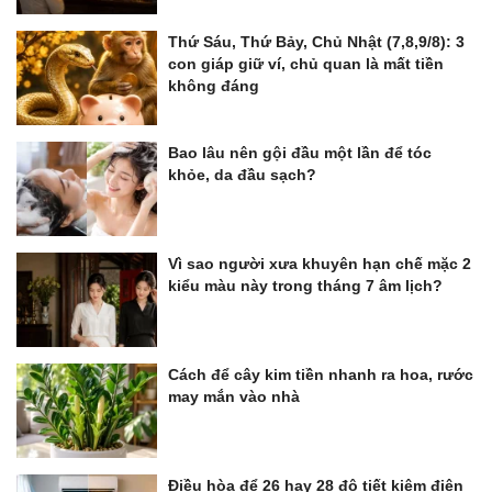
Thứ Sáu, Thứ Bảy, Chủ Nhật (7,8,9/8): 3
con giáp giữ ví, chủ quan là mất tiền
không đáng
Bao lâu nên gội đầu một lần để tóc
khỏe, da đầu sạch?
Vì sao người xưa khuyên hạn chế mặc 2
kiểu màu này trong tháng 7 âm lịch?
Cách để cây kim tiền nhanh ra hoa, rước
may mắn vào nhà
Điều hòa để 26 hay 28 độ tiết kiệm điện