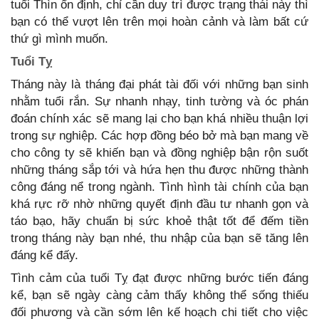
tuổi Thìn ổn định, chỉ cần duy trì được trạng thái này thì
bạn có thể vượt lên trên mọi hoàn cảnh và làm bất cứ
thứ gì mình muốn.
Tuổi Tỵ
Tháng này là tháng đại phát tài đối với những bạn sinh
nhằm tuổi rắn. Sự nhanh nhạy, tinh tường và óc phán
đoán chính xác sẽ mang lại cho bạn khá nhiều thuận lợi
trong sự nghiệp. Các hợp đồng béo bở mà bạn mang về
cho công ty sẽ khiến bạn và đồng nghiệp bận rộn suốt
những tháng sắp tới và hứa hẹn thu được những thành
công đáng nể trong ngành. Tình hình tài chính của bạn
khá rực rỡ nhờ những quyết định đầu tư nhanh gọn và
táo bạo, hãy chuẩn bị sức khoẻ thật tốt để đếm tiền
trong tháng này bạn nhé, thu nhập của bạn sẽ tăng lên
đáng kể đấy.
Tình cảm của tuổi Tỵ đạt được những bước tiến đáng
kể, bạn sẽ ngày càng cảm thấy không thể sống thiếu
đối phương và cần sớm lên kế hoạch chi tiết cho việc