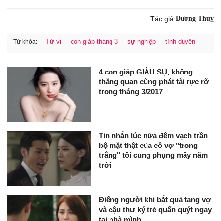
Tác giả:
Dương Thuỵ
Tử vi
con giáp tháng 3
sự nghiệp
tình duyên
Từ khóa:
4 con giáp GIÀU SỤ, không
thăng quan cũng phát tài rực rỡ
trong tháng 3/2017
Tin nhắn lúc nửa đêm vạch trần
bộ mặt thật của cô vợ "trong
trắng" tôi cung phụng mấy năm
trời
Điếng người khi bắt quả tang vợ
và cậu thư ký trẻ quấn quýt ngay
tại nhà mình