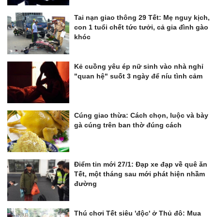
Tai nạn giao thông 29 Tết: Mẹ nguy kịch,
con 1 tuổi chết tức tưởi, cả gia đình gào
khóc
Kẻ cuồng yêu ép nữ sinh vào nhà nghỉ
"quan hệ" suốt 3 ngày để níu tình cảm
Cúng giao thừa: Cách chọn, luộc và bày
gà cúng trên ban thờ đúng cách
Điểm tin mới 27/1: Đạp xe đạp về quê ăn
Tết, một tháng sau mới phát hiện nhầm
đường
Thú chơi Tết siêu 'độc' ở Thủ đô: Mua