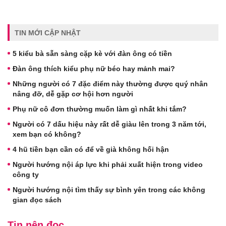
TIN MỚI CẬP NHẬT
5 kiểu bà sẵn sàng cặp kè với đàn ông có tiền
Đàn ông thích kiểu phụ nữ béo hay mảnh mai?
Những người có 7 đặc điểm này thường được quý nhân
nâng đỡ, dễ gặp cơ hội hơn người
Phụ nữ cô đơn thường muốn làm gì nhất khi tắm?
Người có 7 dấu hiệu này rất dễ giàu lên trong 3 năm tới,
xem bạn có không?
4 hũ tiền bạn cần có để về già không hối hận
Người hướng nội áp lực khi phải xuất hiện trong video
công ty
Người hướng nội tìm thấy sự bình yên trong các không
gian đọc sách
Tin nên đọc