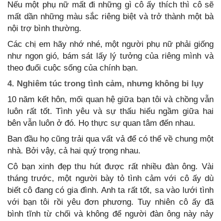
Nếu một phụ nữ mất đi những gì cô ấy thích thì cô sẽ
mất dần những màu sắc riêng biệt và trở thành một bà
nội trợ bình thường.
Các chị em hãy nhớ nhé, một người phụ nữ phải giống
như ngọn gió, bám sát lấy lý tưởng của riêng mình và
theo đuổi cuộc sống của chính bạn.
4. Nghiêm túc trong tình cảm, nhưng không bi lụy
10 năm kết hôn, mối quan hệ giữa bạn tôi và chồng vẫn
luôn rất tốt. Tình yêu và sự thấu hiểu ngầm giữa hai
bên vẫn luôn ở đó. Họ thực sự quan tâm đến nhau.
Ban đầu họ cũng trải qua vất vả để có thể về chung một
nhà. Bởi vậy, cả hai quý trọng nhau.
Cô bạn xinh đẹp thu hút được rất nhiều đàn ông. Vài
tháng trước, một người bày tỏ tình cảm với cô ấy dù
biết cô đang có gia đình. Anh ta rất tốt, sa vào lưới tình
với bạn tôi rồi yêu đơn phương. Tuy nhiên cô ấy đã
bình tĩnh từ chối và không để người đàn ông này nảy