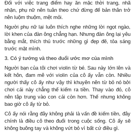
Đối với việc trang điểm hay ăn mặc thời trang, nhã
nhặn, phụ nữ nên tuân theo chứ đừng để bản thân trở
nên luộm thuộm, mệt mỏi.
Người phụ nữ lại luôn thích nghe những lời ngọt ngào,
lời khen của đàn ông chẳng hạn. Nhưng đàn ông lại yêu
bằng mắt, thích thú trước những gì đẹp đẽ, tỏa sáng
trước mặt mình.
3. Có ý tưởng và theo đuổi ước mơ của mình
Người bạn của tôi chơi violin từ bé. Sau này lớn lên và
kết hôn, đam mê với violin của cô ấy vẫn còn. Nhiều
người thấy cô ấy như vậy thì khuyên nên từ bỏ nó bởi
chơi cái này chẳng thể kiếm ra tiền. Thay vào đó, cô
nên tập trung vào con cái còn hơn. Thế nhưng không
bao giờ cô ấy từ bỏ.
Cô ấy nói rằng đây không phải là vấn đề kiếm tiền, đây
chính là điều cô theo đuổi trong cuộc sống. Cô ấy sẽ
không buông tay và không vứt bỏ vì bất cứ điều gì.