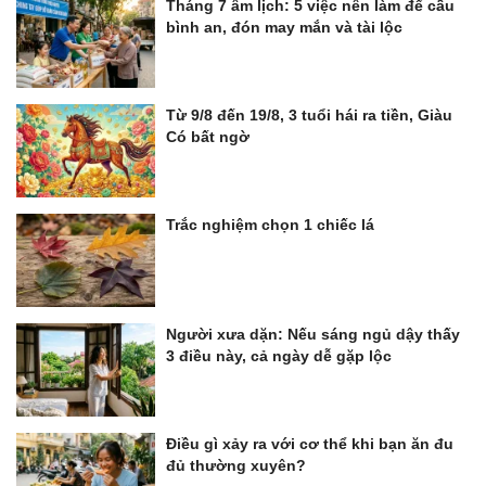
Tháng 7 âm lịch: 5 việc nên làm để cầu
bình an, đón may mắn và tài lộc
Từ 9/8 đến 19/8, 3 tuổi hái ra tiền, Giàu
Có bất ngờ
Trắc nghiệm chọn 1 chiếc lá
Người xưa dặn: Nếu sáng ngủ dậy thấy
3 điều này, cả ngày dễ gặp lộc
Điều gì xảy ra với cơ thể khi bạn ăn đu
đủ thường xuyên?