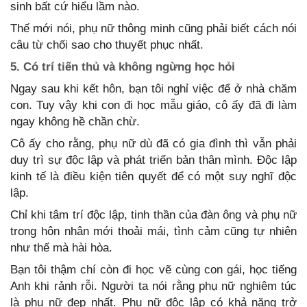
sinh bất cứ hiểu lầm nào.
Thế mới nói, phụ nữ thông minh cũng phải biết cách nói
câu từ chối sao cho thuyết phục nhất.
5. Có trí tiến thủ và không ngừng học hỏi
Ngay sau khi kết hôn, bạn tôi nghỉ việc để ở nhà chăm
con. Tuy vậy khi con đi học mẫu giáo, cô ấy đã đi làm
ngay không hề chần chừ.
Cô ấy cho rằng, phụ nữ dù đã có gia đình thì vẫn phải
duy trì sự độc lập và phát triển bản thân mình. Độc lập
kinh tế là điều kiện tiên quyết để có một suy nghĩ độc
lập.
Chỉ khi tâm trí độc lập, tinh thần của đàn ông và phụ nữ
trong hôn nhân mới thoải mái, tình cảm cũng tự nhiên
như thế mà hài hòa.
Bạn tôi thậm chí còn đi học vẽ cùng con gái, học tiếng
Anh khi rảnh rỗi. Người ta nói rằng phụ nữ nghiêm túc
là phụ nữ đẹp nhất. Phụ nữ độc lập có khả năng trở