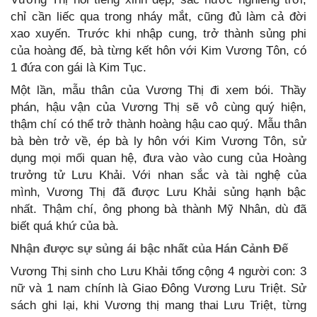
chỉ cần liếc qua trong nháy mắt, cũng đủ làm cả đời
xao xuyến. Trước khi nhập cung, trở thành sủng phi
của hoàng đế, bà từng kết hôn với Kim Vương Tôn, có
1 đứa con gái là Kim Tục.
Một lần, mẫu thân của Vương Thị đi xem bói. Thầy
phán, hậu vận của Vương Thị sẽ vô cùng quý hiện,
thậm chí có thể trở thành hoàng hậu cao quý. Mẫu thân
bà bèn trở về, ép bà ly hôn với Kim Vương Tôn, sử
dụng mọi mối quan hệ, đưa vào vào cung của Hoàng
trưởng tử Lưu Khải. Với nhan sắc và tài nghệ của
mình, Vương Thị đã được Lưu Khải sủng hạnh bậc
nhất. Thậm chí, ông phong bà thành Mỹ Nhân, dù đã
biết quá khứ của bà.
Nhận được sự sủng ái bậc nhất của Hán Cảnh Đế
Vương Thị sinh cho Lưu Khải tổng cộng 4 người con: 3
nữ và 1 nam chính là Giao Đông Vương Lưu Triệt. Sử
sách ghi lại, khi Vương thị mang thai Lưu Triệt, từng