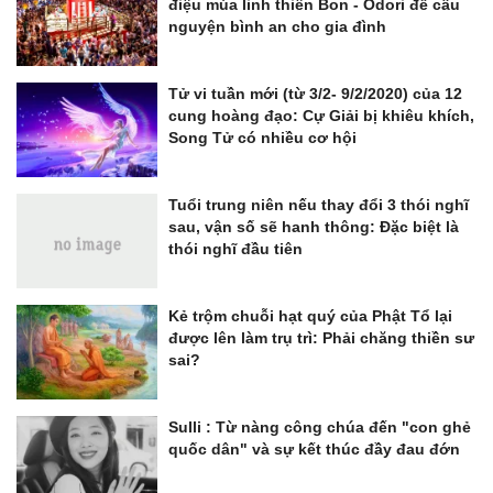
điệu múa linh thiên Bon - Odori để cầu
nguyện bình an cho gia đình
Tử vi tuần mới (từ 3/2- 9/2/2020) của 12
cung hoàng đạo: Cự Giải bị khiêu khích,
Song Tử có nhiều cơ hội
Tuổi trung niên nếu thay đổi 3 thói nghĩ
sau, vận số sẽ hanh thông: Đặc biệt là
thói nghĩ đầu tiên
Kẻ trộm chuỗi hạt quý của Phật Tổ lại
được lên làm trụ trì: Phải chăng thiền sư
sai?
Sulli : Từ nàng công chúa đến "con ghẻ
quốc dân" và sự kết thúc đầy đau đớn