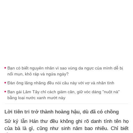
Bạn có biết nguyên nhân vì sao vùng da ngực của mình dễ bị
nổi mụn, khô ráp và ngứa ngáy?
Đàn ông lăng nhăng đều nói câu này với vợ và nhân tình
Bạn gái Lâm Tây chỉ cách giảm cân, giữ vóc dáng "nuột nà"
bằng loại nước xanh mướt này
Lời tiên tri trở thành hoàng hậu, dù đã có chồng
Sử ký lẫn Hán thư đều không ghi rõ danh tính tên họ
của bà là gì, cũng như sinh năm bao nhiêu. Chỉ biết