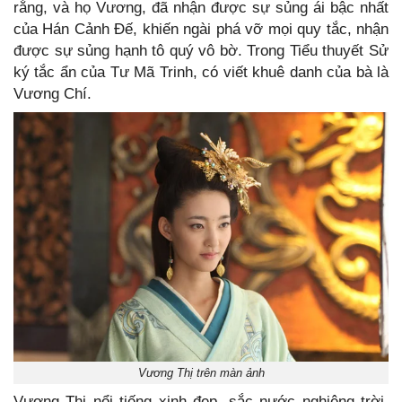
rằng, và họ Vương, đã nhận được sự sủng ái bậc nhất
của Hán Cảnh Đế, khiến ngài phá vỡ mọi quy tắc, nhận
được sự sủng hạnh tô quý vô bờ. Trong Tiểu thuyết Sử
ký tắc ẩn của Tư Mã Trinh, có viết khuê danh của bà là
Vương Chí.
Vương Thị trên màn ảnh
Vương Thị nổi tiếng xinh đẹp, sắc nước nghiêng trời,