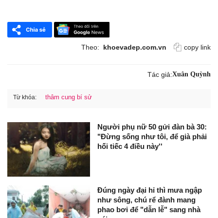
Theo:
khoevadep.com.vn
copy link
Tác giả:
Xuân Quỳnh
thâm cung bí sử
Từ khóa:
Người phụ nữ 50 gửi đàn bà 30:
"Đừng sống như tôi, để già phải
hối tiếc 4 điều này''
Đúng ngày đại hỉ thì mưa ngập
như sông, chú rể đành mang
phao bơi để "dẫn lễ" sang nhà