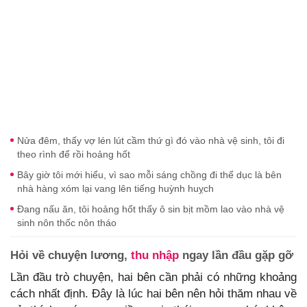
Nửa đêm, thấy vợ lén lút cầm thứ gì đó vào nhà vệ sinh, tôi đi
theo rình để rồi hoảng hốt
Bây giờ tôi mới hiểu, vì sao mỗi sáng chồng đi thể dục là bên
nhà hàng xóm lại vang lên tiếng huỳnh huỵch
Đang nấu ăn, tôi hoảng hốt thấy ô sin bịt mồm lao vào nhà vệ
sinh nôn thốc nôn tháo
Hỏi về chuyện lương,
thu nhập
ngay lần đầu gặp gỡ
Lần đầu trò chuyện, hai bên cần phải có những khoảng
cách nhất định. Đây là lúc hai bên nên hỏi thăm nhau về