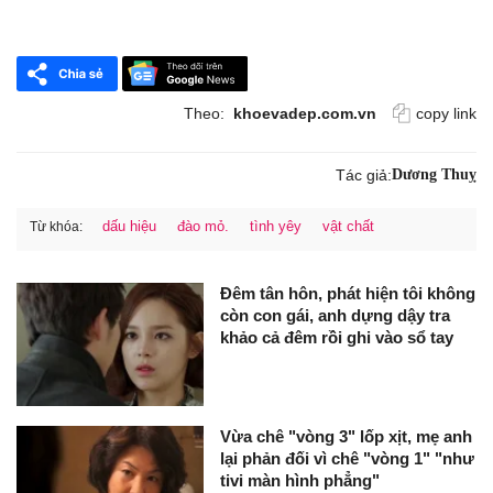
Theo:
khoevadep.com.vn
copy link
Tác giả:
Dương Thuỵ
dấu hiệu
đào mỏ.
tình yêy
vật chất
Từ khóa:
Đêm tân hôn, phát hiện tôi không
còn con gái, anh dựng dậy tra
khảo cả đêm rồi ghi vào sổ tay
Vừa chê "vòng 3" lốp xịt, mẹ anh
lại phản đối vì chê "vòng 1" "như
tivi màn hình phẳng"