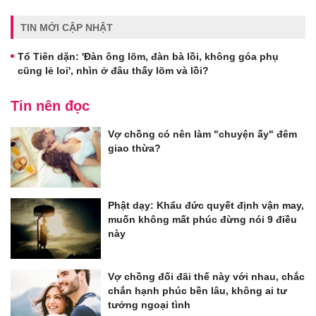
TIN MỚI CẬP NHẬT
Tổ Tiên dặn: 'Đàn ông lõm, đàn bà lồi, không góa phụ
cũng lẻ loi', nhìn ở đâu thấy lõm và lồi?
Tin nên đọc
Vợ chồng có nên làm "chuyện ấy" đêm
giao thừa?
Phật dạy: Khẩu đức quyết định vận may,
muốn không mất phúc đừng nói 9 điều
này
Vợ chồng đối đãi thế này với nhau, chắc
chắn hạnh phúc bền lâu, không ai tư
tưởng ngoại tình