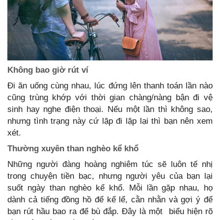
Không bao giờ rút ví
Đi ăn uống cùng nhau, lúc đứng lên thanh toán lần nào
cũng trùng khớp với thời gian chàng/nàng bận đi vệ
sinh hay nghe điện thoại. Nếu một lần thì không sao,
nhưng tình trạng này cứ lặp đi lặp lại thì bạn nên xem
xét.
Thường xuyên than nghèo kể khổ
Những người đàng hoàng nghiêm túc sẽ luôn tế nhị
trong chuyện tiền bạc, nhưng người yêu của bạn lại
suốt ngày than nghèo kể khổ. Mỗi lần gặp nhau, họ
dành cả tiếng đồng hồ để kể lể, cằn nhằn và gợi ý để
bạn rút hầu bao ra để bù đắp. Đây là một biểu hiện rõ