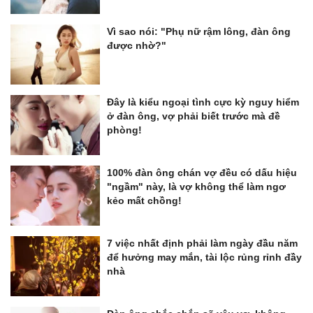
Vì sao nói: "Phụ nữ rậm lông, đàn ông
được nhờ?"
Đây là kiểu ngoại tình cực kỳ nguy hiểm
ở đàn ông, vợ phải biết trước mà đề
phòng!
100% đàn ông chán vợ đều có dấu hiệu
"ngầm" này, là vợ không thể làm ngơ
kẻo mất chồng!
7 việc nhất định phải làm ngày đầu năm
để hưởng may mắn, tài lộc rủng rỉnh đầy
nhà