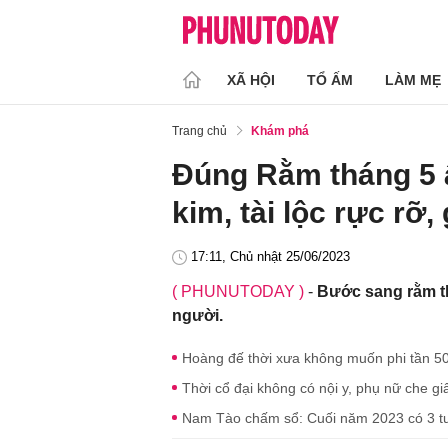
XÃ HỘI
TỔ ẤM
LÀM MẸ
Trang chủ
Khám phá
Đúng Rằm tháng 5 â
kim, tài lộc rực rỡ
17:11, Chủ nhật 25/06/2023
( PHUNUTODAY )
-
Bước sang rằm th
người.
Hoàng đế thời xưa không muốn phi tần 50 t
Thời cổ đại không có nội y, phụ nữ che g
Nam Tào chấm sổ: Cuối năm 2023 có 3 tuổ