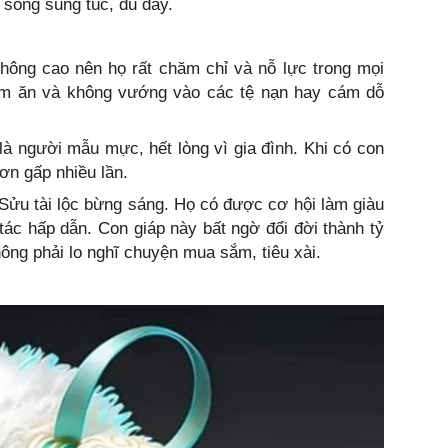
 sống sung túc, đủ đầy.
hông cao nên họ rất chăm chỉ và nỗ lực trong mọi
àm ăn và không vướng vào các tệ nạn hay cám dỗ
à người mẫu mực, hết lòng vì gia đình. Khi có con
hơn gấp nhiều lần.
Sửu tài lộc bừng sáng. Họ có được cơ hội làm giàu
tác hấp dẫn. Con giáp này bất ngờ đổi đời thành tỷ
hông phải lo nghĩ chuyện mua sắm, tiêu xài.