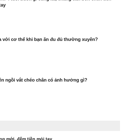
tay
ra với cơ thể khi bạn ăn đu đủ thường xuyên?
n ngồi vắt chéo chân có ảnh hưởng gì?
ang mới, đếm tiền mỏi tay