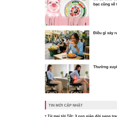
bạc cũng về 
Điều gì xảy 
Thường xuyê
TIN MỚI CẬP NHẬT
Từ mai tới Tết: 3 con giáp đời sang tr