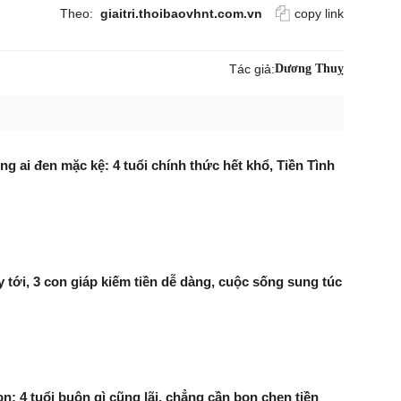
Theo:
giaitri.thoibaovhnt.com.vn
copy link
Tác giả:
Dương Thuỵ
g ai đen mặc kệ: 4 tuổi chính thức hết khổ, Tiền Tình
 tới, 3 con giáp kiếm tiền dễ dàng, cuộc sống sung túc
n: 4 tuổi buôn gì cũng lãi, chẳng cần bon chen tiền