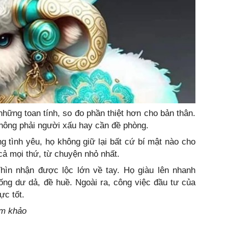
 những toan tính, so đo phần thiệt hơn cho bản thân.
không phải người xấu hay cần đề phòng.
ng tình yêu, họ không giữ lại bất cứ bí mật nào cho
 cả mọi thứ, từ chuyện nhỏ nhất.
ìn nhận được lộc lớn về tay. Họ giàu lên nhanh
sống dư dả, đề huề. Ngoài ra, công việc đầu tư của
ực tốt.
am khảo