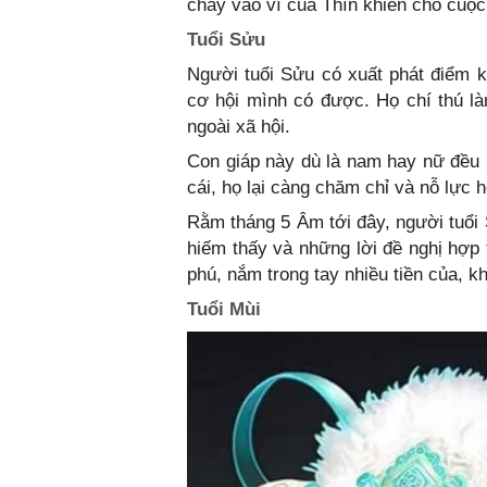
chảy vào ví của Thìn khiến cho cuộc
Tuổi Sửu
Người tuổi Sửu có xuất phát điểm k
cơ hội mình có được. Họ chí thú l
ngoài xã hội.
Con giáp này dù là nam hay nữ đều l
cái, họ lại càng chăm chỉ và nỗ lực 
Rằm tháng 5 Âm tới đây, người tuổi 
hiếm thấy và những lời đề nghị hợp 
phú, nắm trong tay nhiều tiền của, k
Tuổi Mùi