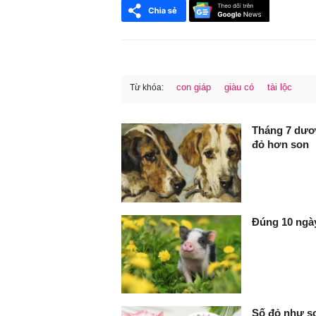
con giáp
giàu có
tài lộc
Từ khóa:
FaceBook
Tháng 7 dươn
đỏ hơn son
Đúng 10 ngày
Số đỏ như so