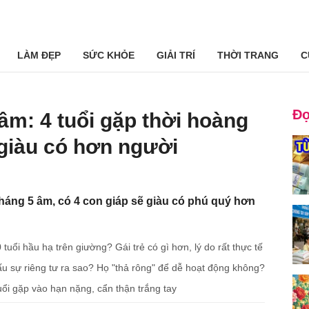
LÀM ĐẸP
SỨC KHỎE
GIẢI TRÍ
THỜI TRANG
C
Đọ
m: 4 tuổi gặp thời hoàng
, giàu có hơn người
áng 5 âm, có 4 con giáp sẽ giàu có phú quý hơn
uổi hầu hạ trên giường? Gái trẻ có gì hơn, lý do rất thực tế
iấu sự riêng tư ra sao? Họ "thả rông" để dễ hoạt động không?
i gặp vào hạn nặng, cẩn thận trắng tay