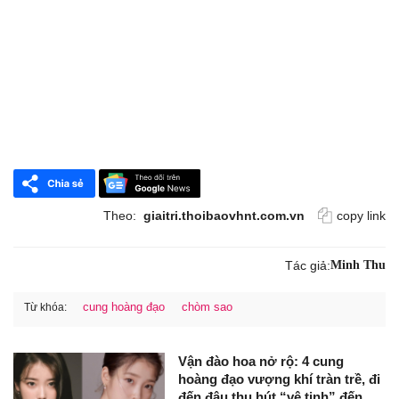
Theo:
giaitri.thoibaovhnt.com.vn
copy link
Tác giả:
Minh Thu
cung hoàng đạo
chòm sao
Từ khóa:
Vận đào hoa nở rộ: 4 cung
hoàng đạo vượng khí tràn trề, đi
đến đâu thu hút “vệ tinh” đến