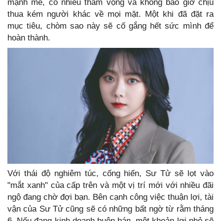
mạnh mẽ, có nhiều tham vọng và không bao giờ chịu
thua kém người khác về mọi mặt. Một khi đã đặt ra
mục tiêu, chòm sao này sẽ cố gắng hết sức mình để
hoàn thành.
Với thái độ nghiêm túc, cống hiến, Sư Tử sẽ lọt vào
"mắt xanh" của cấp trên và một vị trí mới với nhiều đãi
ngộ đang chờ đợi bạn. Bên cạnh công việc thuận lợi, tài
vận của Sư Tử cũng sẽ có những bất ngờ từ rằm tháng
6. Nếu đang kinh doanh buôn bán, một khoản lợi nhỏ sẽ