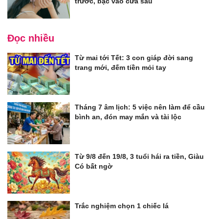
trước, bạc vào cửa sau
Đọc nhiều
Từ mai tới Tết: 3 con giáp đời sang
trang mới, đếm tiền mỏi tay
Tháng 7 âm lịch: 5 việc nên làm để cầu
bình an, đón may mắn và tài lộc
Từ 9/8 đến 19/8, 3 tuổi hái ra tiền, Giàu
Có bất ngờ
Trắc nghiệm chọn 1 chiếc lá