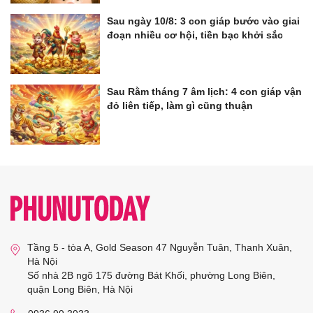
Sau ngày 10/8: 3 con giáp bước vào giai
đoạn nhiều cơ hội, tiền bạc khởi sắc
Sau Rằm tháng 7 âm lịch: 4 con giáp vận
đỏ liên tiếp, làm gì cũng thuận
Tầng 5 - tòa A, Gold Season 47 Nguyễn Tuân, Thanh Xuân,
Hà Nội
Số nhà 2B ngõ 175 đường Bát Khối, phường Long Biên,
quận Long Biên, Hà Nội