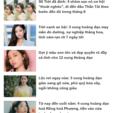
Số Trời đã định: 4 chòm sao có cơ hội
“thoát nghèo”, đi đến đâu Thần Tài theo
bước đến đó trong tháng 8
Trời xanh an bài: 3 cung hoàng đạo may
mắn đủ đường, sự nghiệp thăng hoa,
tình cảm rực rỡ 7 ngày tới
Gợi ý màu son tôn vẻ đẹp quyến rũ đầy
cá tính cho 12 cung Hoàng đạo
Lộc rơi ngay cửa: 3 cung hoàng đạo
giàu sang gõ cửa, phú quý bủa vây,
ngồi không cũng giàu
Từ nay đến cuối năm: 4 cung hoàng đạo
hoá Rồng hoá Phượng, tiền vào cửa