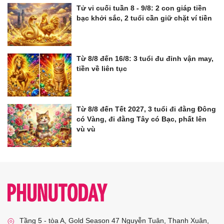
Tử vi cuối tuần 8 - 9/8: 2 con giáp tiền
bạc khởi sắc, 2 tuổi cần giữ chặt ví tiền
Từ 8/8 đến 16/8: 3 tuổi đu đỉnh vận may,
tiền về liên tục
Từ 8/8 đến Tết 2027, 3 tuổi đi đằng Đông
có Vàng, đi đằng Tây có Bạc, phất lên
vù vù
Tầng 5 - tòa A, Gold Season 47 Nguyễn Tuân, Thanh Xuân,