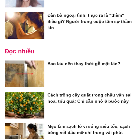
Đàn bà ngoại tình, thực ra là "thèm"
điều gì? Người trong cuộc tâm sự thầm
kín
Đọc nhiều
Bao lâu nên thay thớt gỗ một lần?
Cách trồng cây quất trong chậu vẫn sai
hoa, trĩu quả: Chỉ cần nhớ 6 bước này
Mẹo làm sạch lò vi sóng siêu tốc, sạch
bóng vết dầu mỡ chỉ trong vài phút