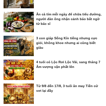
Ăn cà tím mỗi ngày để chữa tiểu đường,
người đàn ông nhận cảnh báo bất ngờ
từ bác sĩ
3 con giáp Sống Kín tiếng nhưng cực
giỏi, không khoe nhưng ai cũng biết
giàu
4 tuổi có Lộc Rơi Lộc Vãi, sang tháng 7
Âm vượng vận phất lên
Từ 9/8 đến 17/8, 3 tuổi ăn may Tiền cứ
vơi lại đầy