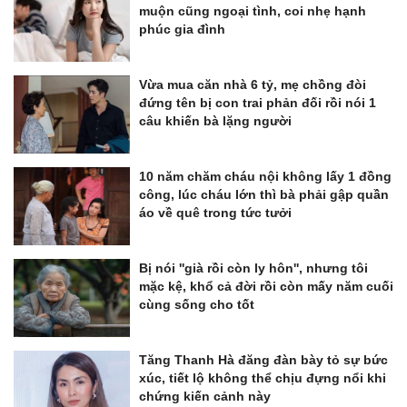
muộn cũng ngoại tình, coi nhẹ hạnh
phúc gia đình
Vừa mua căn nhà 6 tỷ, mẹ chồng đòi
đứng tên bị con trai phản đối rồi nói 1
câu khiến bà lặng người
10 năm chăm cháu nội không lấy 1 đồng
công, lúc cháu lớn thì bà phải gập quần
áo về quê trong tức tưởi
Bị nói ''già rồi còn ly hôn'', nhưng tôi
mặc kệ, khổ cả đời rồi còn mấy năm cuối
cùng sống cho tốt
Tăng Thanh Hà đăng đàn bày tỏ sự bức
xúc, tiết lộ không thể chịu đựng nổi khi
chứng kiến cảnh này