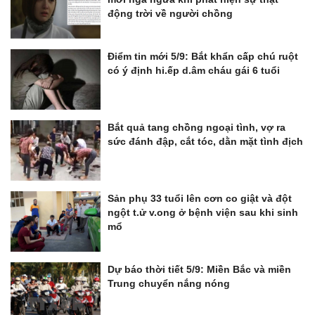
động trời về người chồng
Điểm tin mới 5/9: Bắt khẩn cấp chú ruột
có ý định hi.ếp d.âm cháu gái 6 tuổi
Bắt quả tang chồng ngoại tình, vợ ra
sức đánh đập, cắt tóc, dằn mặt tình địch
Sản phụ 33 tuổi lên cơn co giật và đột
ngột t.ử v.ong ở bệnh viện sau khi sinh
mổ
Dự báo thời tiết 5/9: Miền Bắc và miền
Trung chuyển nắng nóng