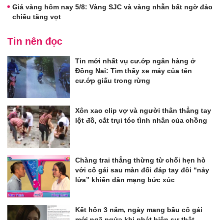
Giá vàng hôm nay 5/8: Vàng SJC và vàng nhẫn bất ngờ đảo
chiều tăng vọt
Tin nên đọc
Tin mới nhất vụ cư.ớp ngân hàng ở
Đồng Nai: Tìm thấy xe máy của tên
cư.ớp giấu trong rừng
Xôn xao clip vợ và người thân thẳng tay
lột đồ, cắt trụi tóc tình nhân của chồng
Chàng trai thẳng thừng từ chối hẹn hò
với cô gái sau màn đối đáp tay đôi “nảy
lửa” khiến dân mạng bức xúc
Kết hôn 3 năm, ngày mang bầu cô gái
mới ngã ngửa khi phát hiện sự thật