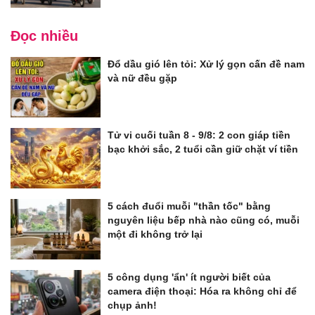
Đọc nhiều
Đổ dầu gió lên tỏi: Xử lý gọn cấn đề nam
và nữ đều gặp
Tử vi cuối tuần 8 - 9/8: 2 con giáp tiền
bạc khởi sắc, 2 tuổi cần giữ chặt ví tiền
5 cách đuổi muỗi "thần tốc" bằng
nguyên liệu bếp nhà nào cũng có, muỗi
một đi không trở lại
5 công dụng 'ẩn' ít người biết của
camera điện thoại: Hóa ra không chỉ để
chụp ảnh!