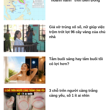
“hoành hành” trên biển Đông
Giả vờ trúng xổ số, nữ giúp việc
trộm trót lọt 96 cây vàng của chủ
nhà
Tắm buổi sáng hay tắm buổi tối
có lợi hơn?
3 chỗ trên người càng trắng
càng yếu, số 1 ít ai nhìn