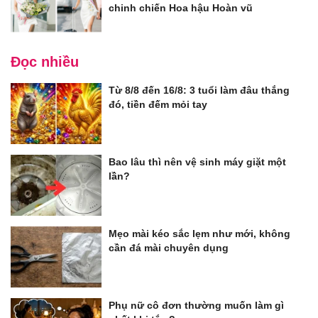
chinh chiến Hoa hậu Hoàn vũ
Đọc nhiều
Từ 8/8 đến 16/8: 3 tuổi làm đâu thắng
đó, tiền đếm mỏi tay
Bao lâu thì nên vệ sinh máy giặt một
lần?
Mẹo mài kéo sắc lẹm như mới, không
cần đá mài chuyên dụng
Phụ nữ cô đơn thường muốn làm gì