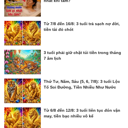
nhất khi tắm?
Từ 7/8 đến 16/8: 3 tuổi trả sạch nợ đời,
tiền tài đỏ chót
3 tuổi phải giữ chặt túi tiền trong tháng
7 âm lịch
Thứ Tư, Năm, Sáu (5, 6, 7/8): 3 tuổi Lộc
Tổ Soi Đường, Tiền Nhiều Như Nước
Từ 6/8 đến 12/8: 3 tuổi liên tục đón vận
may, tiền bạc nhiều vô kể