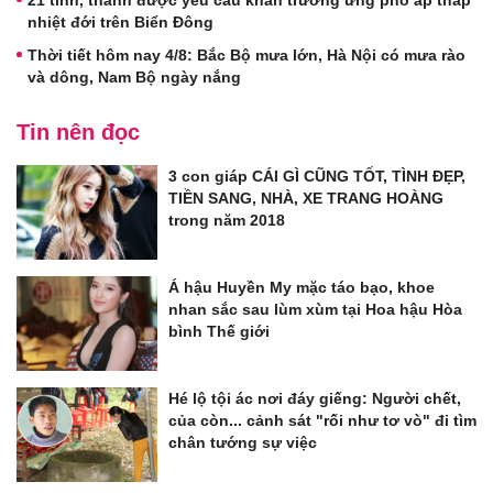
21 tỉnh, thành được yêu cầu khẩn trương ứng phó áp thấp
nhiệt đới trên Biển Đông
Thời tiết hôm nay 4/8: Bắc Bộ mưa lớn, Hà Nội có mưa rào
và dông, Nam Bộ ngày nắng
Tin nên đọc
3 con giáp CÁI GÌ CŨNG TỐT, TÌNH ĐẸP,
TIỀN SANG, NHÀ, XE TRANG HOÀNG
trong năm 2018
Á hậu Huyền My mặc táo bạo, khoe
nhan sắc sau lùm xùm tại Hoa hậu Hòa
bình Thế giới
Hé lộ tội ác nơi đáy giếng: Người chết,
của còn... cảnh sát "rối như tơ vò" đi tìm
chân tướng sự việc