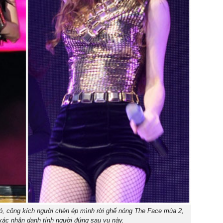
ió, công kích người chèn ép mình rời ghế nóng The Face mùa 2,
xác nhận danh tính người đứng sau vụ này.