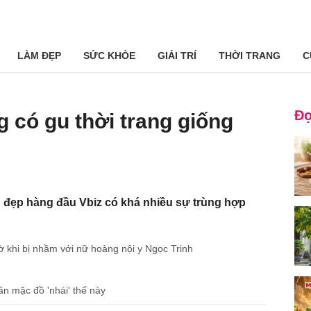
LÀM ĐẸP
SỨC KHỎE
GIẢI TRÍ
THỜI TRANG
C
Đọ
 có gu thời trang giống
 đẹp hàng đầu Vbiz có khá nhiều sự trùng hợp
khi bị nhầm với nữ hoàng nội y Ngọc Trinh
n mặc đồ 'nhái' thế này