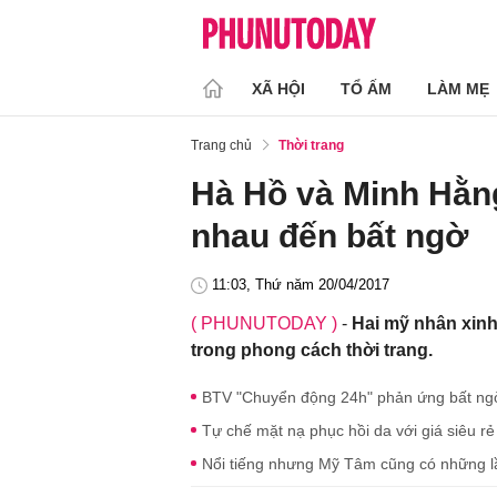
XÃ HỘI
TỔ ẤM
LÀM MẸ
Trang chủ
Thời trang
Hà Hồ và Minh Hằng
nhau đến bất ngờ
11:03, Thứ năm 20/04/2017
( PHUNUTODAY )
-
Hai mỹ nhân xinh
trong phong cách thời trang.
BTV "Chuyển động 24h" phản ứng bất ngờ 
Tự chế mặt nạ phục hồi da với giá siêu rẻ
Nổi tiếng nhưng Mỹ Tâm cũng có những lầ