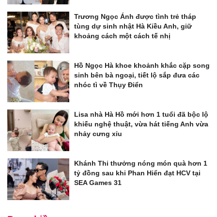
Trương Ngọc Ánh được tình trẻ tháp
tùng dự sinh nhật Hà Kiều Anh, giữ
khoảng cách một cách tế nhị
Hồ Ngọc Hà khoe khoảnh khắc cặp song
sinh bên bà ngoại, tiết lộ sắp đưa các
nhóc tì về Thụy Điển
Lisa nhà Hà Hồ mới hơn 1 tuổi đã bộc lộ
khiếu nghệ thuật, vừa hát tiếng Anh vừa
nhảy cưng xỉu
Khánh Thi thưởng nóng món quà hơn 1
tỷ đồng sau khi Phan Hiển đạt HCV tại
SEA Games 31