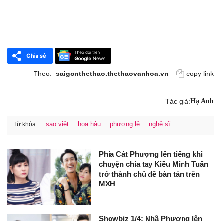
Theo:
saigonthethao.thethaovanhoa.vn
copy link
Tác giả:
Hạ Anh
sao việt
hoa hậu
phương lê
nghệ sĩ
Từ khóa:
Phía Cát Phượng lên tiếng khi
chuyện chia tay Kiều Minh Tuấn
trở thành chủ đề bàn tán trên
MXH
Showbiz 1/4: Nhã Phương lên