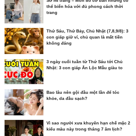
Sơ mi trắng – Món đồ cơ bản nhưng có
thể biến hóa với đủ phong cách thời
trang
Thứ Sáu, Thứ Bảy, Chủ Nhật (7,8,9/8): 3
con giáp giữ ví, chủ quan là mất tiền
không đáng
3 ngày cuối tuần từ Thứ Sáu tới Chủ
Nhật: 3 con giáp Ăn Lộc Mẫu giàu to
Bao lâu nên gội đầu một lần để tóc
khỏe, da đầu sạch?
Vì sao người xưa khuyên hạn chế mặc 2
kiểu màu này trong tháng 7 âm lịch?