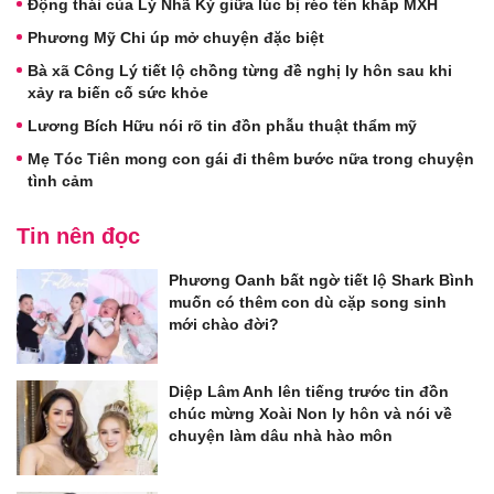
Động thái của Lý Nhã Kỳ giữa lúc bị réo tên khắp MXH
Phương Mỹ Chi úp mở chuyện đặc biệt
Bà xã Công Lý tiết lộ chồng từng đề nghị ly hôn sau khi
xảy ra biến cố sức khỏe
Lương Bích Hữu nói rõ tin đồn phẫu thuật thẩm mỹ
Mẹ Tóc Tiên mong con gái đi thêm bước nữa trong chuyện
tình cảm
Tin nên đọc
Phương Oanh bất ngờ tiết lộ Shark Bình
muốn có thêm con dù cặp song sinh
mới chào đời?
Diệp Lâm Anh lên tiếng trước tin đồn
chúc mừng Xoài Non ly hôn và nói về
chuyện làm dâu nhà hào môn