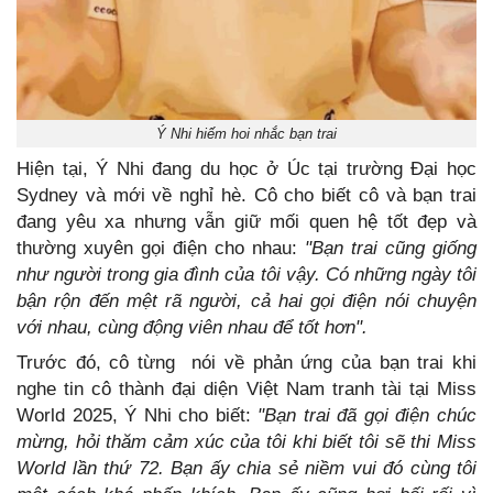
Ý Nhi hiếm hoi nhắc bạn trai
Hiện tại, Ý Nhi đang du học ở Úc tại trường Đại học
Sydney và mới về nghỉ hè. Cô cho biết cô và bạn trai
đang yêu xa nhưng vẫn giữ mối quen hệ tốt đẹp và
thường xuyên gọi điện cho nhau:
"Bạn trai cũng giống
như người trong gia đình của tôi vậy. Có những ngày tôi
bận rộn đến mệt rã người, cả hai gọi điện nói chuyện
với nhau, cùng động viên nhau để tốt hơn".
Trước đó, cô từng nói về phản ứng của bạn trai khi
nghe tin cô thành đại diện Việt Nam tranh tài tại Miss
World 2025, Ý Nhi cho biết:
"Bạn trai đã gọi điện chúc
mừng, hỏi thăm cảm xúc của tôi khi biết tôi sẽ thi Miss
World lần thứ 72. Bạn ấy chia sẻ niềm vui đó cùng tôi