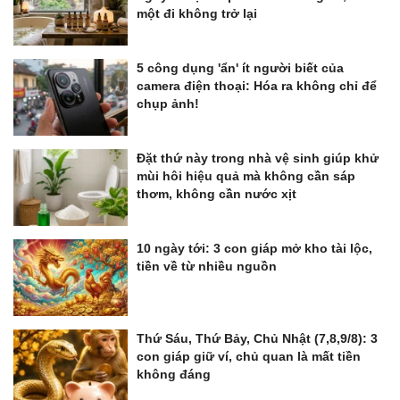
một đi không trở lại
5 công dụng 'ẩn' ít người biết của
camera điện thoại: Hóa ra không chỉ để
chụp ảnh!
Đặt thứ này trong nhà vệ sinh giúp khử
mùi hôi hiệu quả mà không cần sáp
thơm, không cần nước xịt
10 ngày tới: 3 con giáp mở kho tài lộc,
tiền về từ nhiều nguồn
Thứ Sáu, Thứ Bảy, Chủ Nhật (7,8,9/8): 3
con giáp giữ ví, chủ quan là mất tiền
không đáng