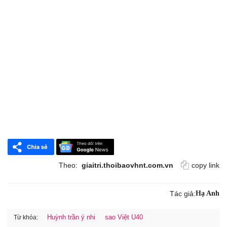
Theo:
giaitri.thoibaovhnt.com.vn
copy link
Tác giả:
Hạ Anh
Huỳnh trần ý nhi
sao Việt U40
Từ khóa: