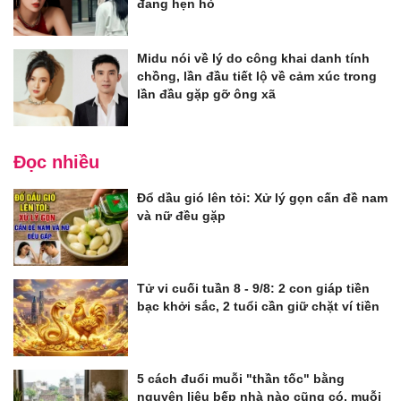
đang hẹn hò
Midu nói về lý do công khai danh tính
chồng, lần đầu tiết lộ về cảm xúc trong
lần đầu gặp gỡ ông xã
Đọc nhiều
Đổ dầu gió lên tỏi: Xử lý gọn cấn đề nam
và nữ đều gặp
Tử vi cuối tuần 8 - 9/8: 2 con giáp tiền
bạc khởi sắc, 2 tuổi cần giữ chặt ví tiền
5 cách đuổi muỗi "thần tốc" bằng
nguyên liệu bếp nhà nào cũng có, muỗi