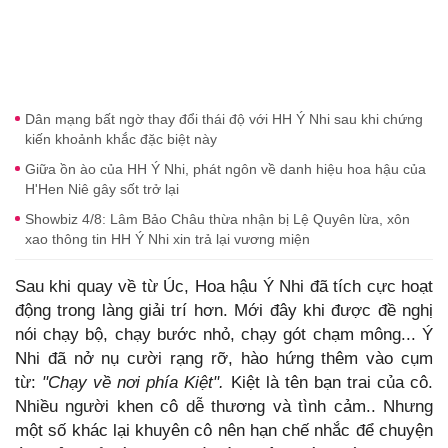
Dân mạng bất ngờ thay đổi thái độ với HH Ý Nhi sau khi chứng
kiến khoảnh khắc đặc biệt này
Giữa ồn ào của HH Ý Nhi, phát ngôn về danh hiệu hoa hậu của
H'Hen Niê gây sốt trở lại
Showbiz 4/8: Lâm Bảo Châu thừa nhận bị Lệ Quyên lừa, xôn
xao thông tin HH Ý Nhi xin trả lại vương miện
Sau khi quay về từ Úc, Hoa hậu Ý Nhi đã tích cực hoạt
động trong làng giải trí hơn. Mới đây khi được đề nghị
nói chạy bộ, chạy bước nhỏ, chạy gót chạm mông... Ý
Nhi đã nở nụ cười rạng rỡ, hào hứng thêm vào cụm
từ:
"Chạy về nơi phía Kiệt".
Kiệt là tên bạn trai của cô.
Nhiều người khen cô dễ thương và tình cảm.. Nhưng
một số khác lại khuyên cô nên hạn chế nhắc để chuyện