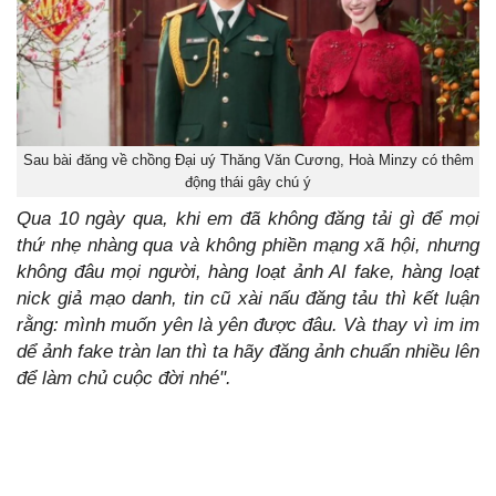
Sau bài đăng về chồng Đại uý Thăng Văn Cương, Hoà Minzy có thêm
động thái gây chú ý
Qua 10 ngày qua, khi em đã không đăng tải gì để mọi
thứ nhẹ nhàng qua và không phiền mạng xã hội, nhưng
không đâu mọi người, hàng loạt ảnh AI fake, hàng loạt
nick giả mạo danh, tin cũ xài nấu đăng tảu thì kết luận
rằng: mình muốn yên là yên được đâu. Và thay vì im im
dể ảnh fake tràn lan thì ta hãy đăng ảnh chuẩn nhiều lên
để làm chủ cuộc đời nhé".