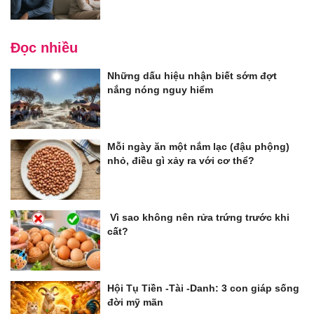
Đọc nhiều
Những dấu hiệu nhận biết sớm đợt
nắng nóng nguy hiểm
Mỗi ngày ăn một nắm lạc (đậu phộng)
nhỏ, điều gì xảy ra với cơ thể?
Vì sao không nên rửa trứng trước khi
cất?
Hội Tụ Tiền -Tài -Danh: 3 con giáp sống
đời mỹ mãn