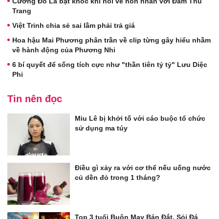
Cường Đô La bật khóc khi nói về hôn nhân với Đàm Thu
Trang
Việt Trinh chia sẻ sai lầm phải trả giá
Hoa hậu Mai Phương phân trần về clip từng gây hiểu nhầm
về hành động của Phương Nhi
6 bí quyết để sống tích cực như "thần tiên tỷ tỷ" Lưu Diệc
Phi
Tin nên đọc
Miu Lê bị khởi tố với cáo buộc tổ chức
sử dụng ma túy
Điều gì xảy ra với cơ thể nếu uống nước
củ dền đỏ trong 1 tháng?
Top 3 tuổi Buôn May Bán Đắt, Sỏi Đá