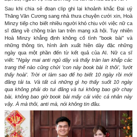
Sau khi chia sẻ đoạn clip ghi lại khoảnh khắc Đại uý
Thăng Văn Cương sang nhà thưa chuyện cưới xin, Hoà
Minzy tiếp cho biết nhiều người khó chịu với việc nữ ca
sĩ đăng về chồng tràn lan trên mạng xã hội. Tuy nhiên
Hoà Minzy khẳng định không cố tình "book bài" và
những thông tin, hình ảnh xuất hiện dày đặc những
ngày qua một phần đến từ kết quả của AI. Nữ ca sĩ
viết: "
Ngày mai anti ngủ dậy và thấy tràn lan khắp các
trang thể nào cũng chửi 'con này book bài ít thôi', 'lướt
thấy hoài'. Trời ơi làm sao để họ biết 10 ngày rồi mới
đăng tải ta. Và tất cả những gì họ thấy suốt 10 ngày
qua không phải do tui đăng và tui không bao giờ chạy
bài, không bao giờ book bài mấy cái việc cá nhân này
vậy. À mà thôi, anti mà, nói không tin đâu.