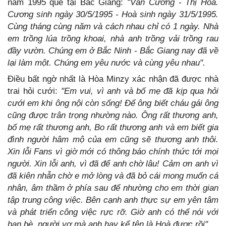
năm 1995 quê tại Bắc Giang:
"Văn Cương - Thị Hoà.
Cương sinh ngày 30/5/1995 - Hoà sinh ngày 31/5/1995.
Cùng tháng cùng năm và cách nhau chỉ có 1 ngày. Nhà
em trồng lúa trồng khoai, nhà anh trồng vải trồng rau
đầy vườn. Chúng em ở Bắc Ninh - Bắc Giang nay đã về
lại làm một. Chúng em yêu nước và cùng yêu nhau".
Điều bất ngờ nhất là Hòa Minzy xác nhận đã được nhà
trai hỏi cưới:
"Em vui, vì anh và bố mẹ đã kịp qua hỏi
cưới em khi ông nội còn sống! Để ông biết cháu gái ông
cũng được trân trọng nhường nào. Ông rất thương anh,
bố mẹ rất thương anh, Bo rất thương anh và em biết gia
đình người hâm mộ của em cũng sẽ thương anh thôi.
Xin lỗi Fans vì giờ mới có thông báo chính thức tới mọi
người. Xin lỗi anh, vì đã để anh chờ lâu! Cảm ơn anh vì
đã kiên nhẫn chờ e mở lòng và đã bỏ cái mong muốn cá
nhân, âm thầm ở phía sau để nhường cho em thời gian
tập trung công việc. Bên cạnh anh thực sự em yên tâm
và phát triển công việc rực rỡ. Giờ anh có thể nói với
bạn bè, người vợ mà anh hay kể tên là Hoà được rồi".