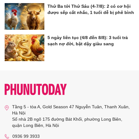
Thứ Ba tới Thứ Sáu (4-7/8): 2 có cơ hội
được sếp cất nhắc, 1 tuổi dễ bị phê bình
5 ngày liên tục (4/8 đến 8/8): 3 tuổi trả
sạch nợ đời, bật dậy giàu sang
Tầng 5 - tòa A, Gold Season 47 Nguyễn Tuân, Thanh Xuân,
Hà Nội
Số nhà 2B ngõ 175 đường Bát Khối, phường Long Biên,
quận Long Biên, Hà Nội
0936 99 3933