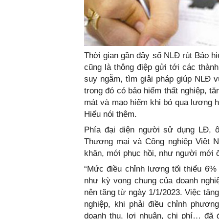
Thời gian gần đây số NLĐ rút Bảo hi
cũng là thông điệp gửi tới các thàn
suy ngẫm, tìm giải pháp giúp NLĐ v
trong đó có bảo hiểm thất nghiệp,
mát và mạo hiểm khi bỏ qua lương hư
Hiểu nói thêm.
Phía đại diện người sử dụng LĐ, 
Thương mại và Công nghiệp Việt N
khăn, mới phục hồi, như người mới ốm
“Mức điều chỉnh lương tối thiểu 6% 
như kỳ vọng chung của doanh nghiệ
nên tăng từ ngày 1/1/2023. Việc tăn
nghiệp, khi phải điều chỉnh phươn
doanh thu, lợi nhuận, chi phí… đã