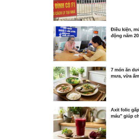
Điều kiện, 
động năm 20
7 món ăn dư
mưa, vừa ấm
Axit folic gấ
máu" giúp c