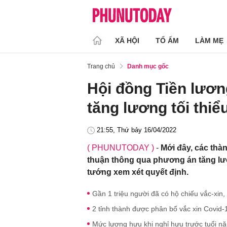
XÃ HỘI
TỔ ẤM
LÀM MẸ
Trang chủ
Danh mục gốc
Hội đồng Tiền lươn
tăng lương tối thiể
21:55, Thứ bảy 16/04/2022
( PHUNUTODAY )
-
Mới đây, các thà
thuận thông qua phương án tăng lươ
tướng xem xét quyết định.
Gần 1 triệu người đã có hộ chiếu vắc-xin
2 tỉnh thành được phân bổ vắc xin Covid-1
Mức lương hưu khi nghỉ hưu trước tuổi n