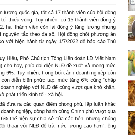
n lương quốc gia, tất cả 17 thành viên của hội đồng
tối thiểu vùng. Tuy nhiên, có 15 thành viên đồng ý
22, hai thành viên còn lại đồng ý tăng lương nhưng
ới nguyên tắc theo đa số, Hội đồng chốt phương án
so với hiện hành từ ngày 1/7/2022 để báo cáo Thủ
Duy Hiểu, Phó Chủ tịch Tổng Liên đoàn LĐ Việt Nam
ng) cho hay, phía đại diện NLĐ đề xuất và mong mức
ng 6%. Tuy nhiên, trong bối cảnh doanh nghiệp còn
 còn diễn biến phức tạp, mức tăng 6% cũng “chấp
a doanh nghiệp với NLĐ để cùng vượt qua khó khăn,
 phát triển kinh tế - xã hội.
 đã đưa ra các quan điểm phong phú, lập luận khác
 doanh nghiệp, đồng hành cùng Chính phủ vượt qua
 6% thể hiện sự chia sẻ của các bên, nhưng chúng
đối thoại với NLĐ để trả mức lương cao hơn”, ông