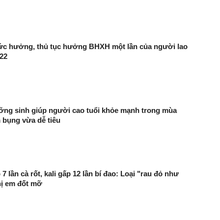
mức hưởng, thủ tục hưởng BHXH một lần của người lao
22
ỡng sinh giúp người cao tuổi khỏe mạnh trong mùa
 bụng vừa dễ tiêu
p 7 lần cà rốt, kali gấp 12 lần bí đao: Loại "rau đỏ như
hị em đốt mỡ