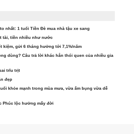
to nhất: 1 tuổi Tiền Đè mua nhà tậu xe sang
t tài, tiền nhiều như nước
t kiệm, gửi 6 tháng hưởng tới 7,1%/năm
ng dùng? Câu trả lời khác hẳn thói quen của nhiều gia
 trĩu trịt
ẫn đẹp
tuổi khỏe mạnh trong mùa mưa, vừa ấm bụng vừa dễ
ức Phúc lộc hưởng mấy đời