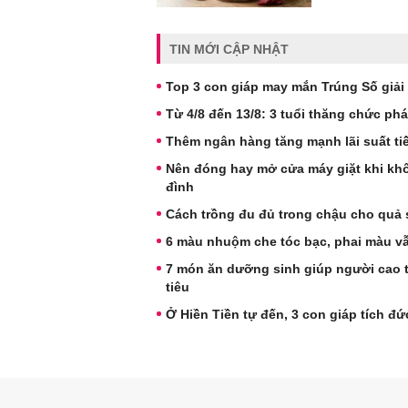
TIN MỚI CẬP NHẬT
Top 3 con giáp may mắn Trúng Số giải 
Từ 4/8 đến 13/8: 3 tuổi thăng chức phá
Thêm ngân hàng tăng mạnh lãi suất tiế
Nên đóng hay mở cửa máy giặt khi khô
đình
Cách trồng đu đủ trong chậu cho quả sai
6 màu nhuộm che tóc bạc, phai màu v
7 món ăn dưỡng sinh giúp người cao 
tiêu
Ở Hiền Tiền tự đến, 3 con giáp tích đ