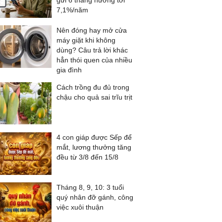
gửi 6 tháng hưởng tới
7,1%/năm
Nên đóng hay mở cửa
máy giặt khi không
dùng? Câu trả lời khác
hẳn thói quen của nhiều
gia đình
Cách trồng đu đủ trong
chậu cho quả sai trĩu trịt
4 con giáp được Sếp để
mắt, lương thưởng tăng
đều từ 3/8 đến 15/8
Tháng 8, 9, 10: 3 tuổi
quý nhân đỡ gánh, công
việc xuôi thuận