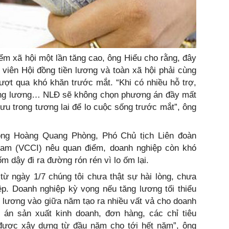
ểm xã hội một lần tăng cao, ông Hiểu cho rằng, đây
h viên Hội đồng tiền lương và toàn xã hội phải cùng
ượt qua khó khăn trước mắt. “Khi có nhiều hỗ trợ,
 tăng lương… NLĐ sẽ không chọn phương án đầy mất
u trong tương lai để lo cuộc sống trước mắt”, ông
ông Hoàng Quang Phòng, Phó Chủ tịch Liên đoàn
am (VCCI) nêu quan điểm, doanh nghiệp còn khó
 dậy đi ra đường rón rén vì lo ốm lại.
từ ngày 1/7 chúng tôi chưa thật sự hài lòng, chưa
p. Doanh nghiệp kỳ vọng nếu tăng lương tối thiểu
g lương vào giữa năm tạo ra nhiều vất vả cho doanh
g án sản xuất kinh doanh, đơn hàng, các chỉ tiêu
 được xây dựng từ đầu năm cho tới hết năm”, ông