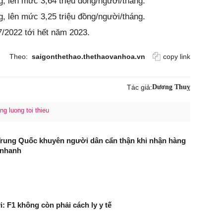
, lên mức 3,64 triệu đồng/người/tháng.
, lên mức 3,25 triệu đồng/người/tháng.
/2022 tới hết năm 2023.
Theo:
saigonthethao.thethaovanhoa.vn
copy link
Tác giả:
Dương Thuỵ
ng luong toi thieu
Trung Quốc khuyên người dân cẩn thận khi nhận hàng
 nhanh
: F1 không còn phải cách ly y tế