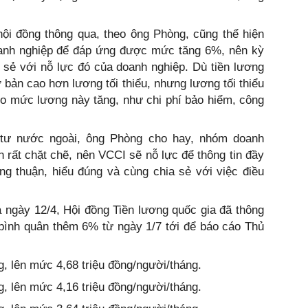
ội đồng thông qua, theo ông Phòng, cũng thể hiện
oanh nghiệp để đáp ứng được mức tăng 6%, nên kỳ
sẻ với nỗ lực đó của doanh nghiệp. Dù tiền lương
 bản cao hơn lương tối thiểu, nhưng lương tối thiểu
eo mức lương này tăng, như chi phí bảo hiểm, công
 tư nước ngoài, ông Phòng cho hay, nhóm doanh
 rất chặt chẽ, nên VCCI sẽ nỗ lực để thông tin đầy
ng thuận, hiểu đúng và cùng chia sẻ với việc điều
ra ngày 12/4, Hội đồng Tiền lương quốc gia đã thông
 bình quân thêm 6% từ ngày 1/7 tới để báo cáo Thủ
, lên mức 4,68 triệu đồng/người/tháng.
, lên mức 4,16 triệu đồng/người/tháng.