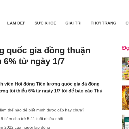
LÀM ĐẸP
SỨC KHỎE
GIẢI TRÍ
THỜI TRANG
C
Đọ
g quốc gia đồng thuận
u 6% từ ngày 1/7
nh viên Hội đồng Tiền lương quốc gia đã đồng
ng tối thiểu 6% từ ngày 1/7 tới để báo cáo Thủ
, làm thế nào để biết mình được cấp hay chưa?
9 tiêm cho trẻ 5-11 tuổi nhiều nhất
ăm 2022 của người lao động