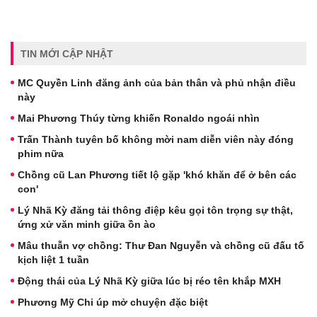
TIN MỚI CẬP NHẬT
MC Quyền Linh đăng ảnh của bản thân và phủ nhận điều
này
Mai Phương Thúy từng khiến Ronaldo ngoái nhìn
Trấn Thành tuyên bố không mời nam diễn viên này đóng
phim nữa
Chồng cũ Lan Phương tiết lộ gặp 'khó khăn để ở bên các
con'
Lý Nhã Kỳ đăng tải thông điệp kêu gọi tôn trọng sự thật,
ứng xử văn minh giữa ồn ào
Mâu thuẫn vợ chồng: Thư Đan Nguyễn và chồng cũ đấu tố
kịch liệt 1 tuần
Động thái của Lý Nhã Kỳ giữa lúc bị réo tên khắp MXH
Phương Mỹ Chi úp mở chuyện đặc biệt