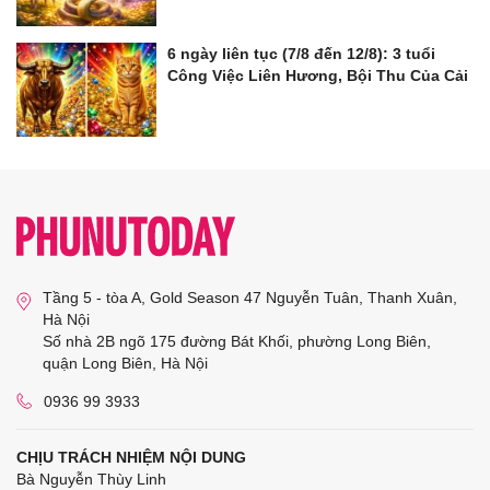
6 ngày liên tục (7/8 đến 12/8): 3 tuổi
Công Việc Liên Hương, Bội Thu Của Cải
Tầng 5 - tòa A, Gold Season 47 Nguyễn Tuân, Thanh Xuân,
Hà Nội
Số nhà 2B ngõ 175 đường Bát Khối, phường Long Biên,
quận Long Biên, Hà Nội
0936 99 3933
CHỊU TRÁCH NHIỆM NỘI DUNG
Bà Nguyễn Thùy Linh