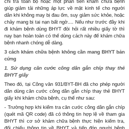
chi trả toàn bộ hoặc một phần tiền khám chữa bệnh
giúp giảm tải những áp lực về mặt kinh tế cho người
dân khi không may bị đau ốm, suy giảm sức khỏe, hoặc
chảy mang bị tai nạn bất ngờ.... Nếu như trước đây khi
đi khám bệnh dùng BHYT đòi hỏi rất nhiều giấy tờ thì
nay bạn hoàn toàn có thể dùng cách này để khám chữa
bệnh nhanh chóng dễ dàng.
3 cách khám chữa bệnh không cần mang BHYT bản
cứng
1. Sử dụng căn cước công dân gắn chíp thay thẻ
BHYT giấy
Theo đó, tại Công văn 931/BYT-BH đã cho phép người
dân dùng căn cước công dân gắn chíp thay thẻ BHYT
giấy khi khám chữa bệnh, cụ thể như sau:
- Trường hợp khi kiểm tra căn cước công dân gắn chíp
(quét mã QR code) đã có thông tin hợp lệ về tham gia
BHYT thì cơ sở khám chữa bệnh thực hiện kiểm tra,
đối chiếu thông tin về BHYT và tiếp đón người bệnh