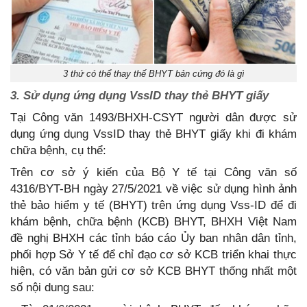
3 thứ có thể thay thế BHYT bản cứng đó là gì
3. Sử dụng ứng dụng VssID thay thẻ BHYT giấy
Tại Công văn 1493/BHXH-CSYT người dân được sử
dụng ứng dụng VssID thay thẻ BHYT giấy khi đi khám
chữa bệnh, cụ thể:
Trên cơ sở ý kiến của Bộ Y tế tại Công văn số
4316/BYT-BH ngày 27/5/2021 về việc sử dụng hình ảnh
thẻ bảo hiểm y tế (BHYT) trên ứng dụng Vss-ID để đi
khám bệnh, chữa bệnh (KCB) BHYT, BHXH Việt Nam
đề nghị BHXH các tỉnh báo cáo Ủy ban nhân dân tỉnh,
phối hợp Sở Y tế để chỉ đạo cơ sở KCB triển khai thực
hiện, có văn bản gửi cơ sở KCB BHYT thống nhất một
số nội dung sau: