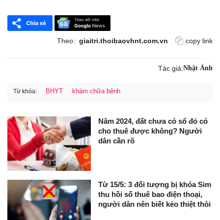
Theo:
giaitri.thoibaovhnt.com.vn
copy link
Tác giả:
Nhật Ánh
BHYT
khám chữa bệnh
Từ khóa:
Năm 2024, đất chưa có sổ đỏ có
cho thuê được không? Người
dân cần rõ
Từ 15/5: 3 đối tượng bị khóa Sim
thu hồi số thuê bao điện thoại,
người dân nên biết kẻo thiệt thòi