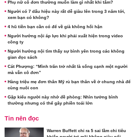
Phụ nữ cô đơn thường muốn làm gì nhất khi tắm?
Người có 7 dấu hiệu này rất dễ giàu lên trong 3 năm tới,
xem bạn có không?
4 hũ tiền bạn cần có để về già không hối hận
Người hướng nội áp lực khi phải xuất hiện trong video
công ty
Người hướng nội tìm thấy sự bình yên trong các không
gian đọc sách
Cát Phượng: “Mình trăn trở nhất là sống cạnh một người
mà vẫn cô đơn”
Hàng triệu mẹ đơn thân Mỹ rủ bạn thân về ở chung nhà để
cùng nuôi con
Gặp kiểu người này nhớ đề phòng: Nhìn tưởng bình
thường nhưng có thể gây phiền toái lớn
Tin nên đọc
Warren Buffett chỉ ra 5 sai lầm chi tiêu
khiến người trẻ mãi không giàu nổi