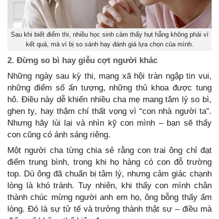
Sau khi biết điểm thi, nhiều học sinh cảm thấy hụt hẫng không phải vì
kết quả, mà vì bị so sánh hay đánh giá lựa chọn của mình.
2. Đừng so bì hay giễu cợt người khác
Những ngày sau kỳ thi, mạng xã hội tràn ngập tin vui,
những điểm số ấn tượng, những thủ khoa được tung
hô. Điều này dễ khiến nhiều cha mẹ mang tâm lý so bì,
ghen tỵ, hay thậm chí thất vọng vì “con nhà người ta”.
Nhưng hãy lùi lại và nhìn kỹ con mình – bạn sẽ thấy
con cũng có ánh sáng riêng.
Một người cha từng chia sẻ rằng con trai ông chỉ đạt
điểm trung bình, trong khi họ hàng có con đỗ trường
top. Dù ông đã chuẩn bị tâm lý, nhưng cảm giác chạnh
lòng là khó tránh. Tuy nhiên, khi thấy con mình chân
thành chúc mừng người anh em họ, ông bỗng thấy ấm
lòng. Đó là sự tử tế và trưởng thành thật sự – điều mà