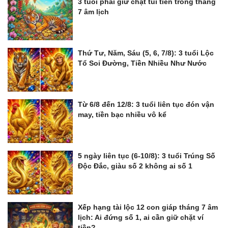
3 tuổi phải giữ chặt túi tiền trong tháng
7 âm lịch
Thứ Tư, Năm, Sáu (5, 6, 7/8): 3 tuổi Lộc
Tổ Soi Đường, Tiền Nhiều Như Nước
Từ 6/8 đến 12/8: 3 tuổi liên tục đón vận
may, tiền bạc nhiều vô kể
5 ngày liên tục (6-10/8): 3 tuổi Trúng Số
Độc Đắc, giàu số 2 không ai số 1
Xếp hạng tài lộc 12 con giáp tháng 7 âm
lịch: Ai đứng số 1, ai cần giữ chặt ví
tiền?