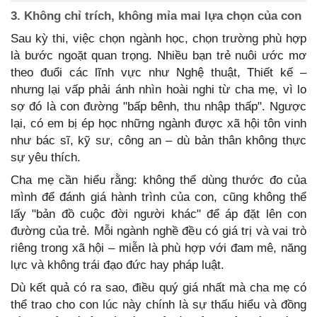
3. Không chỉ trích, không mỉa mai lựa chọn của con
Sau kỳ thi, việc chọn ngành học, chọn trường phù hợp
là bước ngoặt quan trọng. Nhiều bạn trẻ nuôi ước mơ
theo đuổi các lĩnh vực như Nghệ thuật, Thiết kế –
nhưng lại vấp phải ánh nhìn hoài nghi từ cha mẹ, vì lo
sợ đó là con đường "bấp bênh, thu nhập thấp". Ngược
lại, có em bị ép học những ngành được xã hội tôn vinh
như bác sĩ, kỹ sư, công an – dù bản thân không thực
sự yêu thích.
Cha mẹ cần hiểu rằng: không thể dùng thước đo của
mình để đánh giá hành trình của con, cũng không thể
lấy "bản đồ cuộc đời người khác" để áp đặt lên con
đường của trẻ. Mỗi ngành nghề đều có giá trị và vai trò
riêng trong xã hội – miễn là phù hợp với đam mê, năng
lực và không trái đạo đức hay pháp luật.
Dù kết quả có ra sao, điều quý giá nhất mà cha mẹ có
thể trao cho con lúc này chính là sự thấu hiểu và đồng