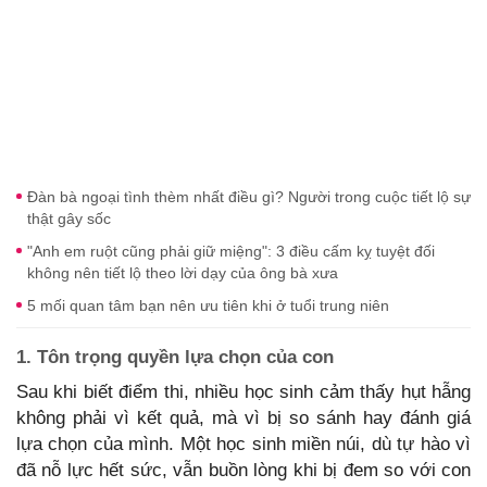
Đàn bà ngoại tình thèm nhất điều gì? Người trong cuộc tiết lộ sự
thật gây sốc
"Anh em ruột cũng phải giữ miệng": 3 điều cấm kỵ tuyệt đối
không nên tiết lộ theo lời dạy của ông bà xưa
5 mối quan tâm bạn nên ưu tiên khi ở tuổi trung niên
1. Tôn trọng quyền lựa chọn của con
Sau khi biết điểm thi, nhiều học sinh cảm thấy hụt hẫng
không phải vì kết quả, mà vì bị so sánh hay đánh giá
lựa chọn của mình. Một học sinh miền núi, dù tự hào vì
đã nỗ lực hết sức, vẫn buồn lòng khi bị đem so với con