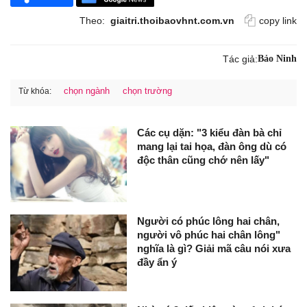
Theo:
giaitri.thoibaovhnt.com.vn
copy link
Tác giả:
Bảo Ninh
chọn ngành
chọn trường
Từ khóa:
Các cụ dặn: "3 kiểu đàn bà chỉ
mang lại tai họa, đàn ông dù có
độc thân cũng chớ nên lấy"
Người có phúc lông hai chân,
người vô phúc hai chân lông"
nghĩa là gì? Giải mã câu nói xưa
đầy ẩn ý