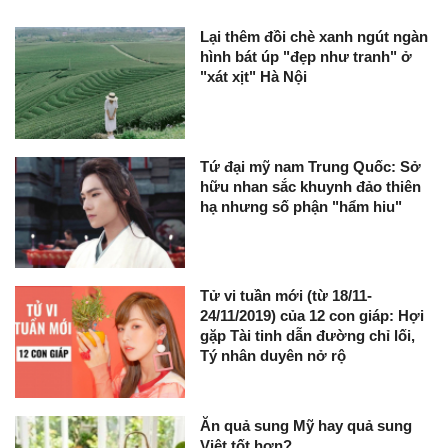
Lại thêm đồi chè xanh ngút ngàn
hình bát úp "đẹp như tranh" ở
"xát xịt" Hà Nội
Tứ đại mỹ nam Trung Quốc: Sở
hữu nhan sắc khuynh đảo thiên
hạ nhưng số phận "hẩm hiu"
Tử vi tuần mới (từ 18/11-
24/11/2019) của 12 con giáp: Hợi
gặp Tài tinh dẫn đường chỉ lối,
Tý nhân duyên nở rộ
Ăn quả sung Mỹ hay quả sung
Việt tốt hơn?