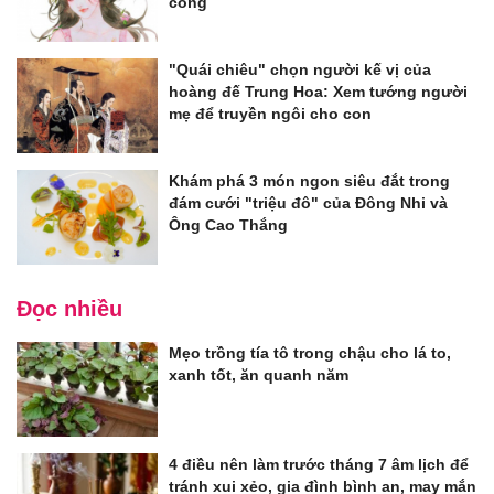
công
"Quái chiêu" chọn người kế vị của
hoàng đế Trung Hoa: Xem tướng người
mẹ để truyền ngôi cho con
Khám phá 3 món ngon siêu đắt trong
đám cưới "triệu đô" của Đông Nhi và
Ông Cao Thắng
Đọc nhiều
Mẹo trồng tía tô trong chậu cho lá to,
xanh tốt, ăn quanh năm
4 điều nên làm trước tháng 7 âm lịch để
tránh xui xẻo, gia đình bình an, may mắn