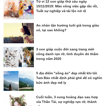
Tử vi 12 con giáp thứ sáu ngày
15/11/2019: Mão công việc gặp rắc rối,
Tuất sự nghiệp và tài lộc nở rộ
An nhàn tận hưởng tuổi già trong giàu
có, tại sao không?
3 con giáp cuộc đời sang trang mới
công danh rực rỡ, tình duyên đỏ thắm
trong năm 2020
5 địa điểm "sống ảo" đẹp nhất khi tới
Tam Đảo nhất định phải ghé để có nghìn
bức ảnh đẹp mê ly
Cuối tuần, 3 cung hoàng đạo sau hợp
vía Thần Tài, sự nghiệp rực rỡ, thành