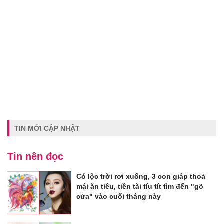
TIN MỚI CẬP NHẬT
Tin nên đọc
Có lộc trời rơi xuống, 3 con giáp thoả
mái ăn tiêu, tiền tài tíu tít tìm đến "gõ
cửa" vào cuối tháng này