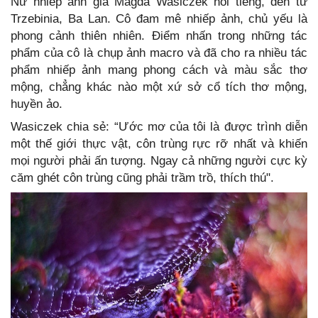
Nữ nhiếp ảnh gia Magda Wasiczek nổi tiếng, đến từ
Trzebinia, Ba Lan. Cô đam mê nhiếp ảnh, chủ yếu là
phong cảnh thiên nhiên. Điểm nhấn trong những tác
phẩm của cô là chụp ảnh macro và đã cho ra nhiều tác
phẩm nhiếp ảnh mang phong cách và màu sắc thơ
mộng, chẳng khác nào một xứ sở cổ tích thơ mộng,
huyền ảo.
Wasiczek chia sẻ: “Ước mơ của tôi là được trình diễn
một thế giới thực vật, côn trùng rực rỡ nhất và khiến
mọi người phải ấn tượng. Ngay cả những người cực kỳ
căm ghét côn trùng cũng phải trầm trồ, thích thú".