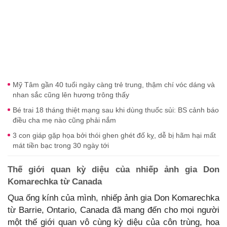
Mỹ Tâm gần 40 tuổi ngày càng trẻ trung, thậm chí vóc dáng và
nhan sắc cũng lên hương trông thấy
Bé trai 18 tháng thiệt mạng sau khi dùng thuốc sủi: BS cảnh báo
điều cha mẹ nào cũng phải nắm
3 con giáp gặp họa bởi thói ghen ghét đố kỵ, dễ bị hãm hại mất
mát tiền bạc trong 30 ngày tới
Thế giới quan kỳ diệu của nhiếp ảnh gia Don
Komarechka từ Canada
Qua ống kính của mình, nhiếp ảnh gia Don Komarechka
từ Barrie, Ontario, Canada đã mang đến cho mọi người
một thế giới quan vô cùng kỳ diệu của côn trùng, hoa