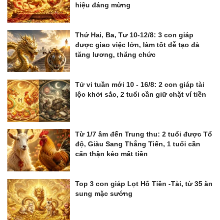
hiệu đáng mừng
Thứ Hai, Ba, Tư 10-12/8: 3 con giáp
được giao việc lớn, làm tốt dễ tạo đà
tăng lương, thăng chức
Tử vi tuần mới 10 - 16/8: 2 con giáp tài
lộc khởi sắc, 2 tuổi cần giữ chặt ví tiền
Từ 1/7 âm đến Trung thu: 2 tuổi được Tổ
độ, Giàu Sang Thẳng Tiến, 1 tuổi cần
cẩn thận kẻo mất tiền
Top 3 con giáp Lọt Hố Tiền -Tài, từ 35 ăn
sung mặc sướng