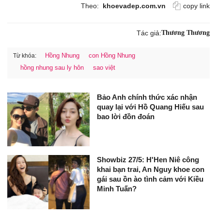
Theo:
khoevadep.com.vn
copy link
Tác giả:
Thương Thương
Hồng Nhung
con Hồng Nhung
Từ khóa:
hồng nhung sau ly hôn
sao việt
Bảo Anh chính thức xác nhận
quay lại với Hồ Quang Hiếu sau
bao lời đồn đoán
Showbiz 27/5: H'Hen Niê công
khai bạn trai, An Nguy khoe con
gái sau ồn ào tình cảm với Kiều
Minh Tuấn?