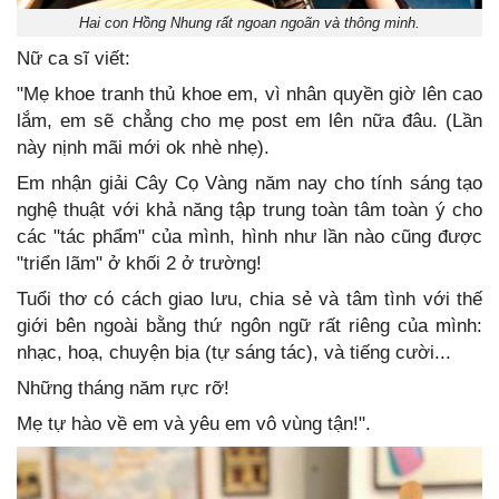
Hai con Hồng Nhung rất ngoan ngoãn và thông minh.
Nữ ca sĩ viết:
"Mẹ khoe tranh thủ khoe em, vì nhân quyền giờ lên cao
lắm, em sẽ chẳng cho mẹ post em lên nữa đâu. (Lần
này nịnh mãi mới ok nhè nhẹ).
Em nhận giải Cây Cọ Vàng năm nay cho tính sáng tạo
nghệ thuật với khả năng tập trung toàn tâm toàn ý cho
các "tác phẩm" của mình, hình như lần nào cũng được
"triển lãm" ở khối 2 ở trường!
Tuổi thơ có cách giao lưu, chia sẻ và tâm tình với thế
giới bên ngoài bằng thứ ngôn ngữ rất riêng của mình:
nhạc, hoạ, chuyện bịa (tự sáng tác), và tiếng cười...
Những tháng năm rực rỡ!
Mẹ tự hào về em và yêu em vô vùng tận!".