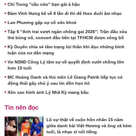
Chí Trung "cầu cứu" bạn gái á hậu
Đàm Vĩnh Hưng kể về 8 lần đi thi để theo đuổi âm nhạc
Lan Phương gặp sự cố sức khoẻ
Tập 6 “Anh trai vượt ngàn chông gai 2026”: Trận đấu xóa
thẻ bùng nổ, concert đầu tiên tại TP.HCM được công bố
Kỳ Duyên chia sẻ tâm trạng tủi thân khi đọc những bình
luận của cư dân mạng
Vợ NSND Công Lý tâm sự về quyết định cưới chồng lớn
hơn 15 tuổi
MC Hoàng Oanh và thủ môn Lê Giang Patrik tiếp tục có
động thái gây chú ý sau tin đồn hẹn hò
Xôn xao hình ảnh Lý Nhã Kỳ mang bầu
Tin nên đọc
Lộ sự thật về cuộc hôn nhân 15 năm
giữa danh hài Việt Hương và ông xã kém
tuổi, là nhạc sĩ nổi tiếng