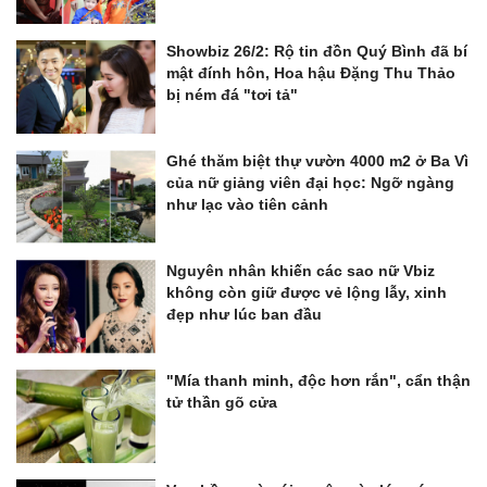
Showbiz 26/2: Rộ tin đồn Quý Bình đã bí
mật đính hôn, Hoa hậu Đặng Thu Thảo
bị ném đá "tơi tả"
Ghé thăm biệt thự vườn 4000 m2 ở Ba Vì
của nữ giảng viên đại học: Ngỡ ngàng
như lạc vào tiên cảnh
Nguyên nhân khiến các sao nữ Vbiz
không còn giữ được vẻ lộng lẫy, xinh
đẹp như lúc ban đầu
"Mía thanh minh, độc hơn rắn", cẩn thận
tử thần gõ cửa