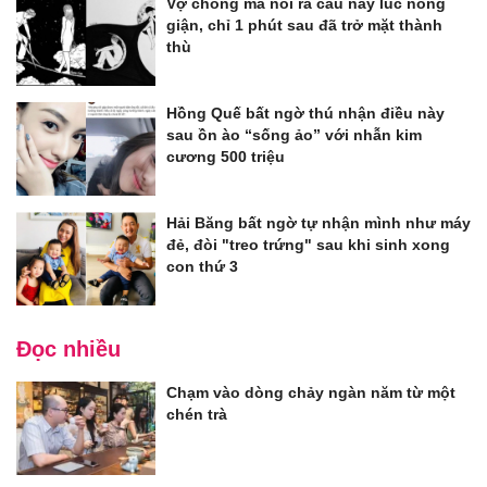
Vợ chồng mà nói ra câu này lúc nóng
giận, chỉ 1 phút sau đã trở mặt thành
thù
Hồng Quế bất ngờ thú nhận điều này
sau ồn ào “sống ảo” với nhẫn kim
cương 500 triệu
Hải Băng bất ngờ tự nhận mình như máy
đẻ, đòi "treo trứng" sau khi sinh xong
con thứ 3
Đọc nhiều
Chạm vào dòng chảy ngàn năm từ một
chén trà