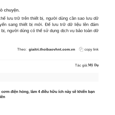
rò chuyện.
hế lưu trữ trên thiết bị, người dùng cần sao lưu dữ
uyển sang thiết bị mới. Để lưu trữ dữ liệu lên đám
t bị, người dùng có thể sử dụng dịch vụ bảo toàn dữ
Theo:
giaitri.thoibaovhnt.com.vn
copy link
Tác giả:
Mỹ Dạ
 cơm điện hỏng, làm 4 điều hữu ích này sẽ khiến bạn
iên