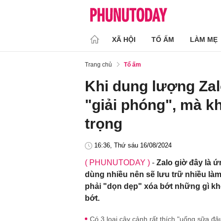
XÃ HỘI
TỔ ẤM
LÀM MẸ
Trang chủ
Tổ ấm
Khi dung lượng Zalo
"giải phóng", mà k
trọng
16:36, Thứ sáu 16/08/2024
( PHUNUTODAY )
-
Zalo giờ đây là ứ
dùng nhiều nên sẽ lưu trữ nhiều làm
phải "dọn dẹp" xóa bớt những gì kh
bớt.
Có 3 loại cây cảnh rất thích "uống sữa đậ