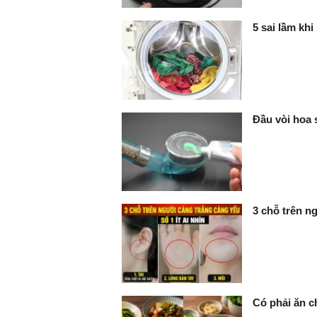
5 sai lầm kh
Đầu vòi hoa s
3 chỗ trên ng
Có phải ăn c