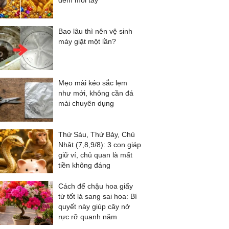
đếm mỏi tay
Bao lâu thì nên vệ sinh
máy giặt một lần?
Mẹo mài kéo sắc lẹm
như mới, không cần đá
mài chuyên dụng
Thứ Sáu, Thứ Bảy, Chủ
Nhật (7,8,9/8): 3 con giáp
giữ ví, chủ quan là mất
tiền không đáng
Cách để chậu hoa giấy
từ tốt lá sang sai hoa: Bí
quyết này giúp cây nở
rực rỡ quanh năm