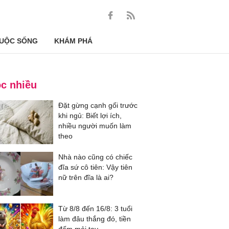
UỘC SỐNG
KHÁM PHÁ
c nhiều
Đặt gừng cạnh gối trước
khi ngủ: Biết lợi ích,
nhiều người muốn làm
theo
Nhà nào cũng có chiếc
đĩa sứ cô tiên: Vậy tiên
nữ trên đĩa là ai?
Từ 8/8 đến 16/8: 3 tuổi
làm đâu thắng đó, tiền