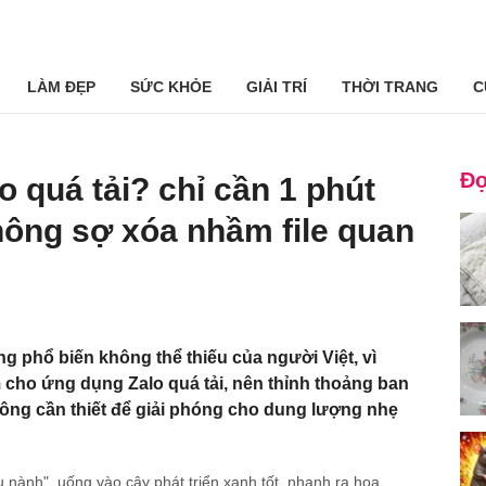
LÀM ĐẸP
SỨC KHỎE
GIẢI TRÍ
THỜI TRANG
C
Đọ
 quá tải? chỉ cần 1 phút
hông sợ xóa nhầm file quan
ng phổ biến không thể thiếu của người Việt, vì
 cho ứng dụng Zalo quá tải, nên thỉnh thoảng ban
ông cần thiết để giải phóng cho dung lượng nhẹ
u nành", uống vào cây phát triển xanh tốt, nhanh ra hoa