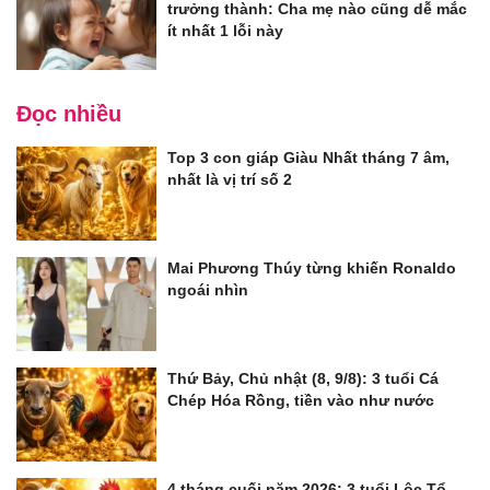
trưởng thành: Cha mẹ nào cũng dễ mắc
ít nhất 1 lỗi này
Đọc nhiều
Top 3 con giáp Giàu Nhất tháng 7 âm,
nhất là vị trí số 2
Mai Phương Thúy từng khiến Ronaldo
ngoái nhìn
Thứ Bảy, Chủ nhật (8, 9/8): 3 tuổi Cá
Chép Hóa Rồng, tiền vào như nước
4 tháng cuối năm 2026: 3 tuổi Lộc Tổ