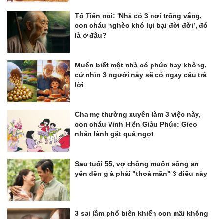
Tổ Tiên nói: 'Nhà có 3 nơi trống vắng,
con cháu nghèo khó lụi bại đời đời’, đó
là ở đâu?
Muốn biết một nhà có phúc hay không,
cứ nhìn 3 người này sẽ có ngay câu trả
lời
Cha mẹ thường xuyên làm 3 việc này,
con cháu Vinh Hiển Giàu Phúc: Gieo
nhân lành gặt quả ngọt
Sau tuổi 55, vợ chồng muốn sống an
yên đến già phải "thoả mãn" 3 điều này
3 sai lầm phổ biến khiến con mãi không