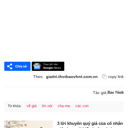
Theo:
giaitri.thoibaovhnt.com.vn
copy link
Tác giả:
Bảo Ninh
về già
lời nói
cha mẹ
các con
Từ khóa:
3 lời khuyên quý giá của cổ nhân