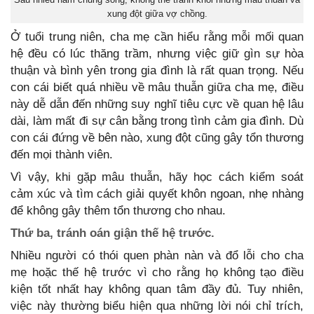
xung đột giữa vợ chồng.
Ở tuổi trung niên, cha mẹ cần hiểu rằng mỗi mối quan
hệ đều có lúc thăng trầm, nhưng việc giữ gìn sự hòa
thuận và bình yên trong gia đình là rất quan trọng. Nếu
con cái biết quá nhiều về mâu thuẫn giữa cha mẹ, điều
này dễ dẫn đến những suy nghĩ tiêu cực về quan hệ lâu
dài, làm mất đi sự cân bằng trong tình cảm gia đình. Dù
con cái đứng về bên nào, xung đột cũng gây tổn thương
đến mọi thành viên.
Vì vậy, khi gặp mâu thuẫn, hãy học cách kiểm soát
cảm xúc và tìm cách giải quyết khôn ngoan, nhẹ nhàng
để không gây thêm tổn thương cho nhau.
Thứ ba, tránh oán giận thế hệ trước.
Nhiều người có thói quen phàn nàn và đổ lỗi cho cha
mẹ hoặc thế hệ trước vì cho rằng họ không tạo điều
kiện tốt nhất hay không quan tâm đầy đủ. Tuy nhiên,
việc này thường biểu hiện qua những lời nói chỉ trích,