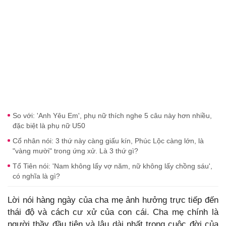
So với: 'Anh Yêu Em', phụ nữ thích nghe 5 câu này hơn nhiều,
đặc biệt là phụ nữ U50
Cổ nhân nói: 3 thứ này càng giấu kín, Phúc Lộc càng lớn, là
"vàng mười" trong ứng xử. Là 3 thứ gì?
Tổ Tiên nói: 'Nam không lấy vợ năm, nữ không lấy chồng sáu',
có nghĩa là gì?
Lời nói hàng ngày của cha mẹ ảnh hưởng trực tiếp đến
thái độ và cách cư xử của con cái. Cha mẹ chính là
người thầy đầu tiên và lâu dài nhất trong cuộc đời của