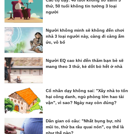
Các cụ dạy: 40 tuổi không so sánh 3
thứ, 50 tuổi không tin tưởng 3 loại
người
Người không minh sẽ không đến chơi
nhà 3 loại người này, càng đi càng ấm
ức, vô bổ
Người EQ cao khi đến thăm bạn bè sẽ
mang theo 3 thứ, kẻ dốt bỏ hết ở nhà
Cổ nhân dạy không sai: "Xây nhà to tổn
hại công danh, ngủ phòng lớn hao tài
vận", vì sao? Ngày nay còn đúng?
Dân gian có câu: "Nhất bụng bự, nhì
mũi to, thứ ba râu quai nón", cụ thể là
như thế nào?