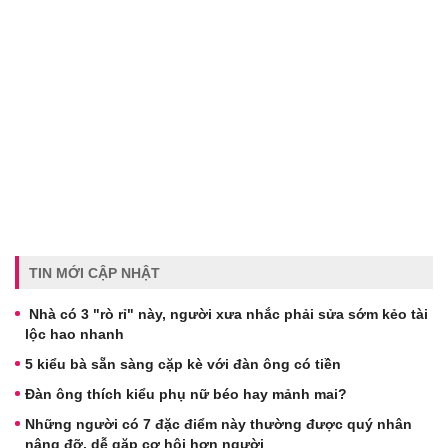
TIN MỚI CẬP NHẬT
Nhà có 3 "rò rỉ" này, người xưa nhắc phải sửa sớm kẻo tài
lộc hao nhanh
5 kiểu bà sẵn sàng cặp kè với đàn ông có tiền
Đàn ông thích kiểu phụ nữ béo hay mảnh mai?
Những người có 7 đặc điểm này thường được quý nhân
nâng đỡ, dễ gặp cơ hội hơn người