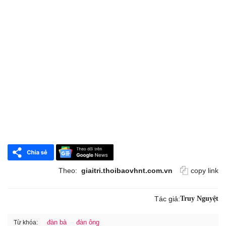
Theo:
giaitri.thoibaovhnt.com.vn
copy link
Tác giả:
Truy Nguyệt
đàn bà
đàn ông
Từ khóa: