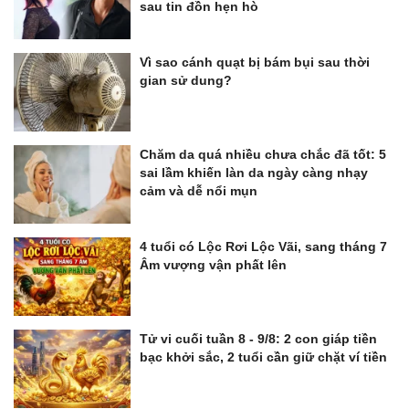
sau tin đồn hẹn hò
Vì sao cánh quạt bị bám bụi sau thời
gian sử dung?
Chăm da quá nhiều chưa chắc đã tốt: 5
sai lầm khiến làn da ngày càng nhạy
cảm và dễ nổi mụn
4 tuổi có Lộc Rơi Lộc Vãi, sang tháng 7
Âm vượng vận phất lên
Tử vi cuối tuần 8 - 9/8: 2 con giáp tiền
bạc khởi sắc, 2 tuổi cần giữ chặt ví tiền