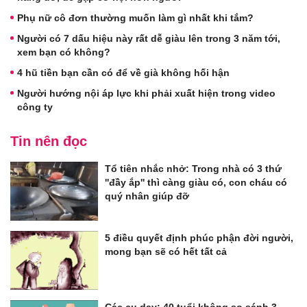
Phụ nữ cô đơn thường muốn làm gì nhất khi tắm?
Người có 7 dấu hiệu này rất dễ giàu lên trong 3 năm tới,
xem bạn có không?
4 hũ tiền bạn cần có để về già không hối hận
Người hướng nội áp lực khi phải xuất hiện trong video
công ty
Tin nên đọc
Tổ tiên nhắc nhở: Trong nhà có 3 thứ
''đầy ắp'' thì càng giàu có, con cháu có
quý nhân giúp đỡ
5 điều quyết định phúc phận đời người,
mong bạn sẽ có hết tất cả